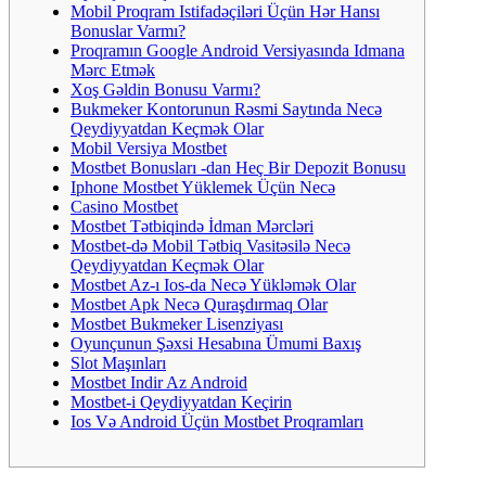
Mobil Proqram Istifadəçiləri Üçün Hər Hansı
Bonuslar Varmı?
Proqramın Google Android Versiyasında Idmana
Mərc Etmək
Xoş Gəldin Bonusu Varmı?
Bukmeker Kontorunun Rəsmi Saytında Necə
Qeydiyyatdan Keçmək Olar
Mobil Versiya Mostbet
Mostbet Bonusları -dan Heç Bir Depozit Bonusu
Iphone Mostbet Yüklemek Üçün Necə
Casino Mostbet
Mostbet Tətbiqində İdman Mərcləri
Mostbet-də Mobil Tətbiq Vasitəsilə Necə
Qeydiyyatdan Keçmək Olar
Mostbet Az-ı Ios-da Necə Yükləmək Olar
Mostbet Apk Necə Quraşdırmaq Olar
Mostbet Bukmeker Lisenziyası
Oyunçunun Şəxsi Hesabına Ümumi Baxış
Slot Maşınları
Mostbet Indir Az Android
Mostbet-i Qeydiyyatdan Keçirin
Ios Və Android Üçün Mostbet Proqramları