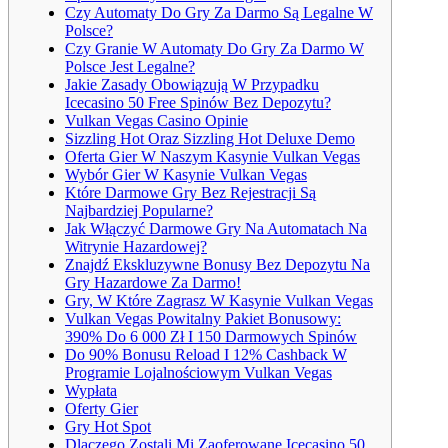
Czy Automaty Do Gry Za Darmo Są Legalne W
Polsce?
Czy Granie W Automaty Do Gry Za Darmo W
Polsce Jest Legalne?
Jakie Zasady Obowiązują W Przypadku
Icecasino 50 Free Spinów Bez Depozytu?
Vulkan Vegas Casino Opinie
Sizzling Hot Oraz Sizzling Hot Deluxe Demo
Oferta Gier W Naszym Kasynie Vulkan Vegas
Wybór Gier W Kasynie Vulkan Vegas
Które Darmowe Gry Bez Rejestracji Są
Najbardziej Popularne?
Jak Włączyć Darmowe Gry Na Automatach Na
Witrynie Hazardowej?
Znajdź Ekskluzywne Bonusy Bez Depozytu Na
Gry Hazardowe Za Darmo!
Gry, W Które Zagrasz W Kasynie Vulkan Vegas
Vulkan Vegas Powitalny Pakiet Bonusowy:
390% Do 6 000 Zł I 150 Darmowych Spinów
Do 90% Bonusu Reload I 12% Cashback W
Programie Lojalnościowym Vulkan Vegas
Wypłata
Oferty Gier
Gry Hot Spot
Dlaczego Zostali Mi Zaoferowane Icecasino 50