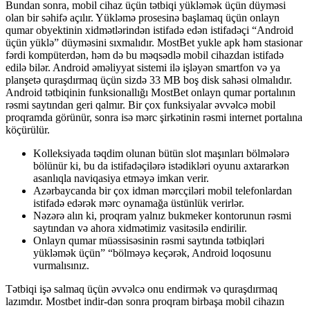
Bundan sonra, mobil cihaz üçün tətbiqi yükləmək üçün düyməsi
olan bir səhifə açılır. Yükləmə prosesinə başlamaq üçün onlayn
qumar obyektinin xidmətlərindən istifadə edən istifadəçi “Android
üçün yüklə” düyməsini sıxmalıdır. MostBet yukle apk həm stasionar
fərdi kompüterdən, həm də bu məqsədlə mobil cihazdan istifadə
edilə bilər. Android əməliyyat sistemi ilə işləyən smartfon və ya
planşetə quraşdırmaq üçün sizdə 33 MB boş disk sahəsi olmalıdır.
Android tətbiqinin funksionallığı MostBet onlayn qumar portalının
rəsmi saytından geri qalmır. Bir çox funksiyalar əvvəlcə mobil
proqramda görünür, sonra isə mərc şirkətinin rəsmi internet portalına
köçürülür.
Kolleksiyada təqdim olunan bütün slot maşınları bölmələrə
bölünür ki, bu da istifadəçilərə istədikləri oyunu axtararkən
asanlıqla naviqasiya etməyə imkan verir.
Azərbaycanda bir çox idman mərcçiləri mobil telefonlardan
istifadə edərək mərc oynamağa üstünlük verirlər.
Nəzərə alın ki, proqram yalnız bukmeker kontorunun rəsmi
saytından və ahora xidmətimiz vasitəsilə endirilir.
Onlayn qumar müəssisəsinin rəsmi saytında tətbiqləri
yükləmək üçün” “bölməyə keçərək, Android loqosunu
vurmalısınız.
Tətbiqi işə salmaq üçün əvvəlcə onu endirmək və quraşdırmaq
lazımdır. Mostbet indir-dən sonra proqram birbaşa mobil cihazın