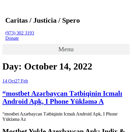
Caritas /
Justicia /
Spero
(973) 302 3193
Donate
Menu
Day:
October 14, 2022
Posted
14 Oct
27 Feb
on
“mostbet Azərbaycan Tətbiqinin Icmalı
Android Apk, I Phone Yükləmə A
“mostbet Azərbaycan Tətbiqinin Icmalı Android Apk, I Phone
Yükləmə Az
Mostbet Yukle Azerbaycan Apk: Indir &