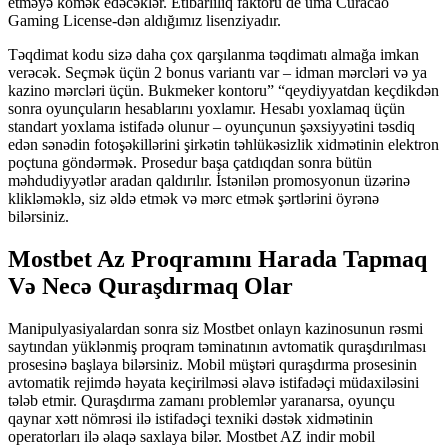
etməyə kömək edəcəklər. Etibarlılıq faktoru de uma Curacao
Gaming License-dən aldığımız lisenziyadır.
Təqdimat kodu sizə daha çox qarşılanma təqdimatı almağa imkan
verəcək. Seçmək üçün 2 bonus variantı var – idman mərcləri və ya
kazino mərcləri üçün. Bukmeker kontoru” “qeydiyyatdan keçdikdən
sonra oyunçuların hesablarını yoxlamır. Hesabı yoxlamaq üçün
standart yoxlama istifadə olunur – oyunçunun şəxsiyyətini təsdiq
edən sənədin fotoşəkillərini şirkətin təhlükəsizlik xidmətinin elektron
poçtuna göndərmək. Prosedur başa çatdıqdan sonra bütün
məhdudiyyətlər aradan qaldırılır. İstənilən promosyonun üzərinə
klikləməklə, siz əldə etmək və mərc etmək şərtlərini öyrənə
bilərsiniz.
Mostbet Az Proqramını Harada Tapmaq
Və Necə Quraşdırmaq Olar
Manipulyasiyalardan sonra siz Mostbet onlayn kazinosunun rəsmi
saytından yüklənmiş proqram təminatının avtomatik quraşdırılması
prosesinə başlaya bilərsiniz. Mobil müştəri quraşdırma prosesinin
avtomatik rejimdə həyata keçirilməsi əlavə istifadəçi müdaxiləsini
tələb etmir. Quraşdırma zamanı problemlər yaranarsa, oyunçu
qaynar xətt nömrəsi ilə istifadəçi texniki dəstək xidmətinin
operatorları ilə əlaqə saxlaya bilər. Mostbet AZ indir mobil