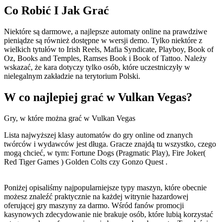
Co Robić I Jak Grać
Niektóre są darmowe, a najlepsze automaty online na prawdziwe
pieniądze są również dostępne w wersji demo. Tylko niektóre z
wielkich tytułów to Irish Reels, Mafia Syndicate, Playboy, Book of
Oz, Books and Temples, Ramses Book i Book of Tattoo. Należy
wskazać, że kara dotyczy tylko osób, które uczestniczyły w
nielegalnym zakładzie na terytorium Polski.
W co najlepiej grać w Vulkan Vegas?
Gry, w które można grać w Vulkan Vegas
Lista najwyższej klasy automatów do gry online od znanych
twórców i wydawców jest długa. Gracze znajdą tu wszystko, czego
mogą chcieć, w tym: Fortune Dogs (Pragmatic Play), Fire Joker(
Red Tiger Games ) Golden Colts czy Gonzo Quest .
Poniżej opisaliśmy najpopularniejsze typy maszyn, które obecnie
możesz znaleźć praktycznie na każdej witrynie hazardowej
oferującej gry maszyny za darmo. Wśród fanów promocji
kasynowych zdecydowanie nie brakuje osób, które lubią korzystać