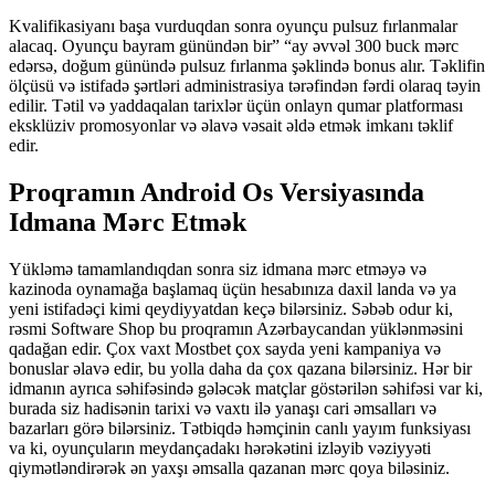
Kvalifikasiyanı başa vurduqdan sonra oyunçu pulsuz fırlanmalar
alacaq. Oyunçu bayram günündən bir” “ay əvvəl 300 buck mərc
edərsə, doğum günündə pulsuz fırlanma şəklində bonus alır. Təklifin
ölçüsü və istifadə şərtləri administrasiya tərəfindən fərdi olaraq təyin
edilir. Tətil və yaddaqalan tarixlər üçün onlayn qumar platforması
eksklüziv promosyonlar və əlavə vəsait əldə etmək imkanı təklif
edir.
Proqramın Android Os Versiyasında
Idmana Mərc Etmək
Yükləmə tamamlandıqdan sonra siz idmana mərc etməyə və
kazinoda oynamağa başlamaq üçün hesabınıza daxil landa və ya
yeni istifadəçi kimi qeydiyyatdan keçə bilərsiniz. Səbəb odur ki,
rəsmi Software Shop bu proqramın Azərbaycandan yüklənməsini
qadağan edir. Çox vaxt Mostbet çox sayda yeni kampaniya və
bonuslar əlavə edir, bu yolla daha da çox qazana bilərsiniz. Hər bir
idmanın ayrıca səhifəsində gələcək matçlar göstərilən səhifəsi var ki,
burada siz hadisənin tarixi və vaxtı ilə yanaşı cari əmsalları və
bazarları görə bilərsiniz. Tətbiqdə həmçinin canlı yayım funksiyası
va ki, oyunçuların meydançadakı hərəkətini izləyib vəziyyəti
qiymətləndirərək ən yaxşı əmsalla qazanan mərc qoya biləsiniz.