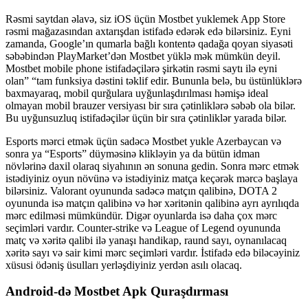
Rəsmi saytdan əlavə, siz iOS üçün Mostbet yuklemek App Store
rəsmi mağazasından axtarışdan istifadə edərək edə bilərsiniz. Eyni
zamanda, Google’ın qumarla bağlı kontentə qadağa qoyan siyasəti
səbəbindən PlayMarket’dən Mostbet yüklə mək mümkün deyil.
Mostbet mobile phone istifadəçilərə şirkətin rəsmi saytı ilə eyni
olan” “tam funksiya dəstini təklif edir. Bununla belə, bu üstünlüklərə
baxmayaraq, mobil qurğulara uyğunlaşdırılması həmişə ideal
olmayan mobil brauzer versiyası bir sıra çətinliklərə səbəb ola bilər.
Bu uyğunsuzluq istifadəçilər üçün bir sıra çətinliklər yarada bilər.
Esports mərci etmək üçün sadəcə Mostbet yukle Azerbaycan və
sonra ya “Esports” düyməsinə klikləyin ya da bütün idman
növlərinə daxil olaraq siyahının ən sonuna gedin. Sonra mərc etmək
istədiyiniz oyun növünə və istədiyiniz matça keçərək mərcə başlaya
bilərsiniz. Valorant oyununda sadəcə matçın qalibinə, DOTA 2
oyununda isə matçın qalibinə və hər xəritənin qalibinə ayrı ayrılıqda
mərc edilməsi mümkündür. Digər oyunlarda isə daha çox mərc
seçimləri vardır. Counter-strike və League of Legend oyununda
matç və xəritə qalibi ilə yanaşı handikap, raund sayı, oynanılacaq
xəritə sayı və sair kimi mərc seçimləri vardır. İstifadə edə biləcəyiniz
xüsusi ödəniş üsulları yerləşdiyiniz yerdən asılı olacaq.
Android-də Mostbet Apk Quraşdırması