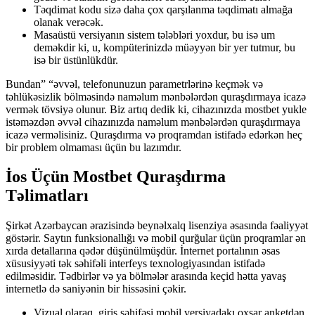
Təqdimat kodu sizə daha çox qarşılanma təqdimatı almağa
olanak verəcək.
Masaüstü versiyanın sistem tələbləri yoxdur, bu isə um
deməkdir ki, u, kompüterinizdə müəyyən bir yer tutmur, bu
isə bir üstünlükdür.
Bundan” “əvvəl, telefonunuzun parametrlərinə keçmək və
təhlükəsizlik bölməsində naməlum mənbələrdən quraşdırmaya icazə
vermək tövsiyə olunur. Biz artıq dedik ki, cihazınızda mostbet yukle
istəməzdən əvvəl cihazınızda naməlum mənbələrdən quraşdırmaya
icazə verməlisiniz. Quraşdırma və proqramdan istifadə edərkən heç
bir problem olmaması üçün bu lazımdır.
İos Üçün Mostbet Quraşdırma
Təlimatları
Şirkət Azərbaycan ərazisində beynəlxalq lisenziya əsasında fəaliyyət
göstərir. Saytın funksionallığı və mobil qurğular üçün proqramlar ən
xırda detallarına qədər düşünülmüşdür. İnternet portalının əsas
xüsusiyyəti tək səhifəli interfeys texnologiyasından istifadə
edilməsidir. Tədbirlər və ya bölmələr arasında keçid hətta yavaş
internetlə də saniyənin bir hissəsini çəkir.
Vizual olaraq, giriş səhifəsi mobil versiyadakı oxşar anketdən