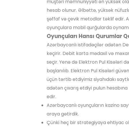
müştəri məmnuniyyəti ən yüksək olan
hesab olunur. Əlbəttə, yüksək nüfuz
şəffaf və çevik metodlar təklif edir
oyunçulara mobil qurğularda oynama
Oyunçuları Hansı Qurumlar Q
Azərbaycanlı istifadəçilər adətən De
keçirir. Debit karta mədaxil və məxa
seçir. Yenə də Elektron Pul Kisələri 
başlanılıb. Elektron Pul Kisələri güvən
üçün tərtib etdiyimiz siyahıdakı saytla
adətən çıxarış etdiyi pulun hesabın
edir.
Azərbaycanlı oyunçuların kazino saytla
araya gətirdik.
Çünki heç bir strategiyaya ehtiyac 