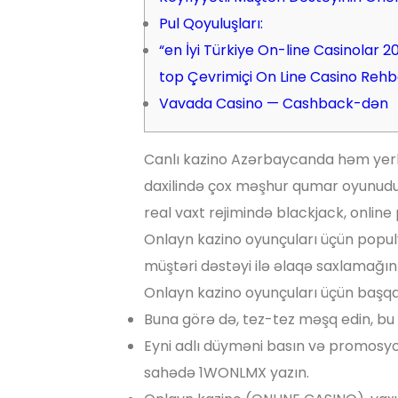
Pul Qoyuluşları:
“en İyi Türkiye On-line Casinolar 
top Çevrimiçi On Line Casino Rehb
Vavada Casino — Cashback-dən
Canlı kazino Azərbaycanda həm yerli 
daxilində çox məşhur qumar oyunudur.
real vaxt rejimində blackjack, online
Onlayn kazino oyunçuları üçün popul
müştəri dəstəyi ilə əlaqə saxlamağın 
Onlayn kazino oyunçuları üçün başqa
Buna görə də, tez-tez məşq edin, bu 
Eyni adlı düyməni basın və promosy
sahədə 1WONLMX yazın.