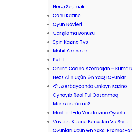
Necə Seçməli
Canlı Kazino
Oyun Növləri
Qarşılama Bonusu
Spin Kazino Tvs
Mobil Kazinolar
Rulet
Online Casino Azerbaijan – Kumar
Həzz Alın Üçün Ən Yaxşı Oyunlar
💳 Azərbaycanda Onlayn Kazino
Oynayıb Real Pul Qazanmaq
Mümkündürmü?
Mostbet-də Yeni Kazino Oyunları
Vavada Kazino Bonusları Və Serb
Oyunları Üçün Ən Yaxşı Promosyon