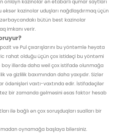
 onlayn kazinolar ən etabarlı qumar saytları
lu əksər kazinolar uduşları nağdlaşdırmaq üçün
. Azərbaycandakı bütün best kazinolar
q imkanı verir.
oruyur?
pozit və Pul çıxarışlarını bu yöntəmlə həyata
ric rahat olduğu üçün çox istidəçi bu yöntəmi
də boy illərdə daha weil çox istifadə olunmağa
lik və gizlilik baxımından daha yaxşıdır. Sizlər
r ödənişləri vaxtı-vaxtında edir. İstifadəçilər
a tez bir zamanda gəlməsini əsas faktor hesab
rı ilə bağlı ən çox soruşduqları sualları bir
olmadan oynamağa başlaya bilərsiniz.