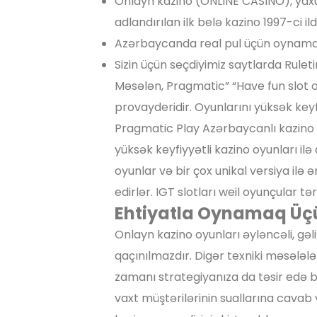
Onlayn kazino (ONLINE CASINO), yax
adlandırılan ilk belə kazino 1997-ci il
Azərbaycanda real pul üçün oynamaq
Sizin üçün seçdiyimiz saytlarda Rulet
Məsələn, Pragmatic” “Have fun slot 
provayderidir. Oyunlarını yüksək ke
Pragmatic Play Azərbaycanlı kazino o
yüksək keyfiyyətli kazino oyunları il
oyunlar və bir çox unikal versiya ilə
edirlər. IGT slotları weil oyunçular 
Ehtiyatla Oynamaq Üçü
Onlayn kazino oyunları əyləncəli, gəl
qaçınılmazdır. Digər texniki məsələlər
zamanı strategiyanıza da təsir edə b
vaxt müştərilərinin suallarına cavab