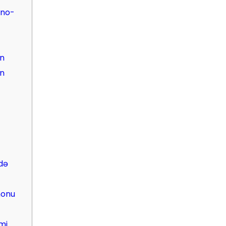
ino-
an
ən
də
nonu
mi