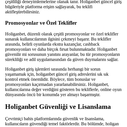
çeşitliliği deneyimlemelerine olanak tanır. Holiganbet güncel giriş
bilgileriyle platforma erişim sağlayarak, bu teklifi
aktifleştirebilirsiniz.
Promosyonlar ve Özel Teklifler
Holiganbet, düzenli olarak çeşitli promosyonlar ve özel teklifler
sunarak kullanıcılarının ilgisini çekmeyi başarır. Bu teklifler
arasında, belirli oyunlarda ekstra kazançlar, cashback
promosyonları ve daha birçok fırsat bulunmaktadır. Holiganbet
güvenilir mi sorusunun yanıtını arayanlar, bu tür promosyonların
sürekliliği ve adil uygulamasından da güven duymalarını sağlar.
Holiganbet giriş işlemleri sırasında herhangi bir sorun
yaşamamak için, holiganbet güncel giriş adreslerini sık sık
kontrol etmek önemlidir. Böylece, tüm bonuslar ve
promosyonları kaçırmadan yararlanabilirsiniz. Holiganbet,
kullanıcılarına değer verdiğini gösteren bu tekliflerle, online oyun
dünyasında öncü bir konumda yer almayı başarmıştır.
Holiganbet Güvenliği ve Lisanslama
Çevrimiçi bahis platformlarında güvenlik ve lisanslama,
kullanıcıların güvendiği temel faktörlerdir. Bu bölümde, holigan