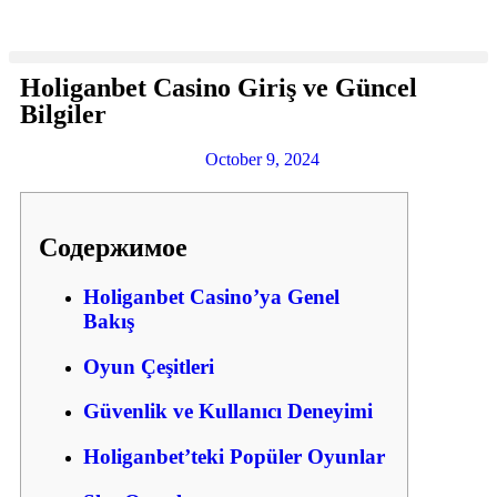
Holiganbet Casino Giriş ve Güncel
Bilgiler
October 9, 2024
Содержимое
Holiganbet Casino’ya Genel
Bakış
Oyun Çeşitleri
Güvenlik ve Kullanıcı Deneyimi
Holiganbet’teki Popüler Oyunlar