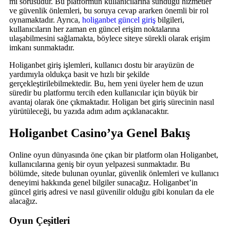
mi sorusudur. Bu platformun kullanıcılarına sunduğu hizmetler
ve güvenlik önlemleri, bu soruya cevap ararken önemli bir rol
oynamaktadır. Ayrıca,
holiganbet güncel giriş
bilgileri,
kullanıcıların her zaman en güncel erişim noktalarına
ulaşabilmesini sağlamakta, böylece siteye sürekli olarak erişim
imkanı sunmaktadır.
Holiganbet giriş işlemleri, kullanıcı dostu bir arayüzün de
yardımıyla oldukça basit ve hızlı bir şekilde
gerçekleştirilebilmektedir. Bu, hem yeni üyeler hem de uzun
süredir bu platformu tercih eden kullanıcılar için büyük bir
avantaj olarak öne çıkmaktadır. Holigan bet giriş sürecinin nasıl
yürütüleceği, bu yazıda adım adım açıklanacaktır.
Holiganbet Casino’ya Genel Bakış
Online oyun dünyasında öne çıkan bir platform olan Holiganbet,
kullanıcılarına geniş bir oyun yelpazesi sunmaktadır. Bu
bölümde, sitede bulunan oyunlar, güvenlik önlemleri ve kullanıcı
deneyimi hakkında genel bilgiler sunacağız. Holiganbet’in
güncel giriş adresi ve nasıl güvenilir olduğu gibi konuları da ele
alacağız.
Oyun Çeşitleri