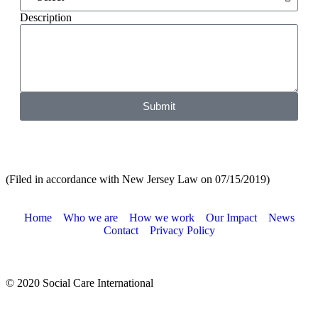
Description
Submit
(Filed in accordance with New Jersey Law on 07/15/2019)
Home
Who we are
How we work
Our Impact
News
Contact
Privacy Policy
© 2020 Social Care International