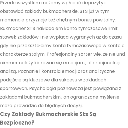
Przede wszystkim możemy wpłacać depozyty i
obstawiać zakłady bukmacherskie, STS już w tym
momencie przyznaje też chętnym bonus powitalny.
Bukmacher STS nakłada em konto tymczasowe limit
stawek zakładów i nie wypłaca wygranych aż do czasu,
gdy nie przekształcimy konta tymczasowego w konto o
charakterze stałym. Profesjonalny sorter wie, że nie und
nimmer należy kierować się emocjami, ale racjonalną
analizą. Poznanie i kontrola emocji oraz analityczne
podejście są kluczowe dla sukcesu w zakładach
sportowych. Psychologia poznawcza jest powiązana z
zakładami bukmacherskimi, an ograniczone myślenie
może prowadzić do błędnych decyzji.
Czy Zakłady Bukmacherskie Sts Są
Bezpieczne?