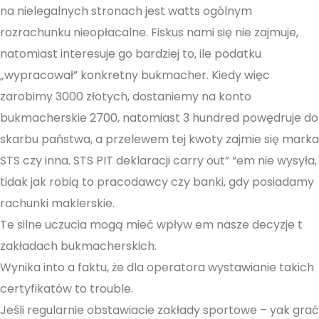
na nielegalnych stronach jest watts ogólnym
rozrachunku nieopłacalne. Fiskus nami się nie zajmuje,
natomiast interesuje go bardziej to, ile podatku
„wypracował” konkretny bukmacher. Kiedy więc
zarobimy 3000 złotych, dostaniemy na konto
bukmacherskie 2700, natomiast 3 hundred powędruje do
skarbu państwa, a przelewem tej kwoty zajmie się marka
STS czy inna. STS PIT deklaracji carry out” “em nie wysyła,
tidak jak robią to pracodawcy czy banki, gdy posiadamy
rachunki maklerskie.
Te silne uczucia mogą mieć wpływ em nasze decyzje t
zakładach bukmacherskich.
Wynika into a faktu, że dla operatora wystawianie takich
certyfikatów to trouble.
Jeśli regularnie obstawiacie zakłady sportowe – yak grać