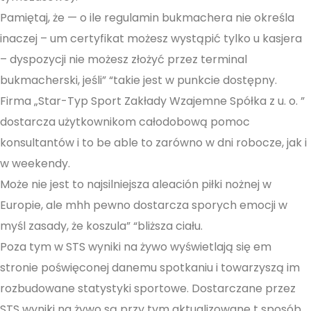
Pamiętaj, że — o ile regulamin bukmachera nie określa
inaczej – um certyfikat możesz wystąpić tylko u kasjera
– dyspozycji nie możesz złożyć przez terminal
bukmacherski, jeśli” “takie jest w punkcie dostępny.
Firma „Star-Typ Sport Zakłady Wzajemne Spółka z u. o. ”
dostarcza użytkownikom całodobową pomoc
konsultantów i to be able to zarówno w dni robocze, jak i
w weekendy.
Może nie jest to najsilniejsza aleación piłki nożnej w
Europie, ale mhh pewno dostarcza sporych emocji w
myśl zasady, że koszula” “bliższa ciału.
Poza tym w STS wyniki na żywo wyświetlają się em
stronie poświęconej danemu spotkaniu i towarzyszą im
rozbudowane statystyki sportowe. Dostarczane przez
STS wyniki na żywo są przy tym aktualizowane t sposób