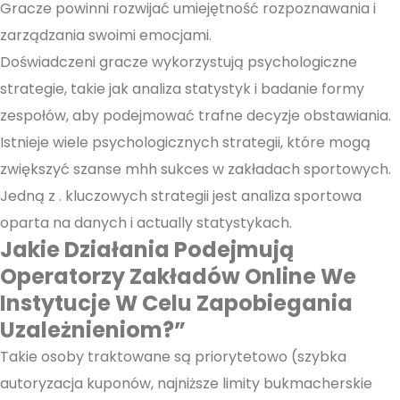
Gracze powinni rozwijać umiejętność rozpoznawania i
zarządzania swoimi emocjami.
Doświadczeni gracze wykorzystują psychologiczne
strategie, takie jak analiza statystyk i badanie formy
zespołów, aby podejmować trafne decyzje obstawiania.
Istnieje wiele psychologicznych strategii, które mogą
zwiększyć szanse mhh sukces w zakładach sportowych.
Jedną z . kluczowych strategii jest analiza sportowa
oparta na danych i actually statystykach.
Jakie Działania Podejmują
Operatorzy Zakładów Online We
Instytucje W Celu Zapobiegania
Uzależnieniom?”
Takie osoby traktowane są priorytetowo (szybka
autoryzacja kuponów, najniższe limity bukmacherskie