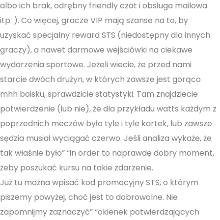
albo ich brak, odrębny friendly czat i obsługa mailowa
itp. ). Co więcej, gracze VIP mają szanse na to, by
uzyskać specjalny reward STS (niedostępny dla innych
graczy), a nawet darmowe wejściówki na ciekawe
wydarzenia sportowe. Jeżeli wiecie, że przed nami
starcie dwóch drużyn, w których zawsze jest gorąco
mhh boisku, sprawdzicie statystyki. Tam znajdziecie
potwierdzenie (lub nie), że dla przykładu watts każdym z
poprzednich meczów było tyle i tyle kartek, lub zawsze
sędzia musiał wyciągać czerwo. Jeśli analiza wykaże, że
tak właśnie było” “in order to naprawdę dobry moment,
żeby poszukać kursu na takie zdarzenie.
Już tu można wpisać kod promocyjny STS, o którym
piszemy powyżej, choć jest to dobrowolne. Nie
zapomnijmy zaznaczyć” “okienek potwierdzających