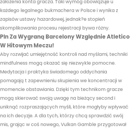
założenia konta gracza. Taki wymóg obowiązuje u
każdego legalnego bukmachera w Polsce i wynika z
zapisów ustawy hazardowej, jednak?e stopień
skomplikowania procesu rejestracji bywa różny.
Pln Za Wygraną Barcelony Względnie Atletico
W Hitowym Meczu!
Aby rozwijać umiejętność kontroli nad myślami, techniki
mindfulness mogą okazać się niezwykle pomocne.
Medytacja i praktyka świadomego oddychania
pomagają t zapewnieniu skupienia we koncentracji w
momencie obstawiania. Dzięki tym technikom gracze
mogą skierować swoją uwagę na bieżący second i
uniknąć rozpraszających myśli, które mogłyby wpływać
na ich decyzje. A dla tych, którzy chcą sprawdzić swój
mis, grając w coś nowego, Vulkan Gamble przygotował