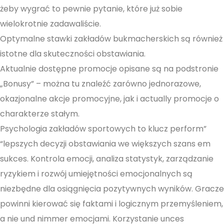
żeby wygrać to pewnie pytanie, które już sobie
wielokrotnie zadawaliście.
Optymalne stawki zakładów bukmacherskich są również
istotne dla skuteczności obstawiania.
Aktualnie dostępne promocje opisane są na podstronie
„Bonusy” – można tu znaleźć zarówno jednorazowe,
okazjonalne akcje promocyjne, jak i actually promocje o
charakterze stałym.
Psychologia zakładów sportowych to klucz perform”
“lepszych decyzji obstawiania we większych szans em
sukces. Kontrola emocji, analiza statystyk, zarządzanie
ryzykiem i rozwój umiejętności emocjonalnych są
niezbędne dla osiągnięcia pozytywnych wyników. Gracze
powinni kierować się faktami i logicznym przemyśleniem,
a nie und nimmer emocjami. Korzystanie unces