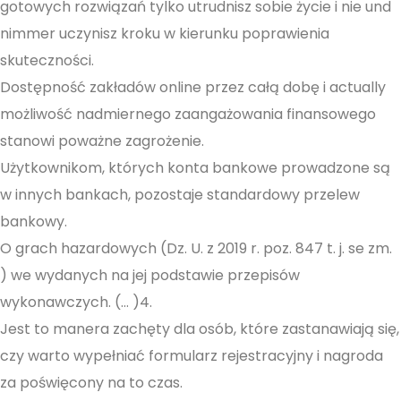
gotowych rozwiązań tylko utrudnisz sobie życie i nie und
nimmer uczynisz kroku w kierunku poprawienia
skuteczności.
Dostępność zakładów online przez całą dobę i actually
możliwość nadmiernego zaangażowania finansowego
stanowi poważne zagrożenie.
Użytkownikom, których konta bankowe prowadzone są
w innych bankach, pozostaje standardowy przelew
bankowy.
O grach hazardowych (Dz. U. z 2019 r. poz. 847 t. j. se zm.
) we wydanych na jej podstawie przepisów
wykonawczych. (… )4.
Jest to manera zachęty dla osób, które zastanawiają się,
czy warto wypełniać formularz rejestracyjny i nagroda
za poświęcony na to czas.