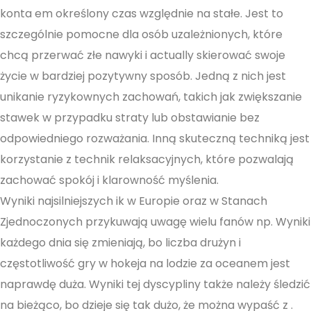
konta em określony czas względnie na stałe. Jest to
szczególnie pomocne dla osób uzależnionych, które
chcą przerwać złe nawyki i actually skierować swoje
życie w bardziej pozytywny sposób. Jedną z nich jest
unikanie ryzykownych zachowań, takich jak zwiększanie
stawek w przypadku straty lub obstawianie bez
odpowiedniego rozważania. Inną skuteczną techniką jest
korzystanie z technik relaksacyjnych, które pozwalają
zachować spokój i klarowność myślenia.
Wyniki najsilniejszych ik w Europie oraz w Stanach
Zjednoczonych przykuwają uwagę wielu fanów np. Wyniki
każdego dnia się zmieniają, bo liczba drużyn i
częstotliwość gry w hokeja na lodzie za oceanem jest
naprawdę duża. Wyniki tej dyscypliny także należy śledzić
na bieżąco, bo dzieje się tak dużo, że można wypaść z .