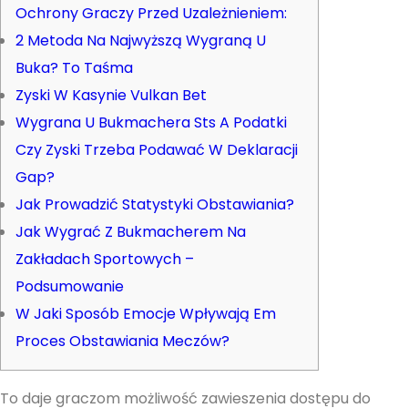
Ochrony Graczy Przed Uzależnieniem:
2 Metoda Na Najwyższą Wygraną U
Buka? To Taśma
Zyski W Kasynie Vulkan Bet
Wygrana U Bukmachera Sts A Podatki
Czy Zyski Trzeba Podawać W Deklaracji
Gap?
Jak Prowadzić Statystyki Obstawiania?
Jak Wygrać Z Bukmacherem Na
Zakładach Sportowych –
Podsumowanie
W Jaki Sposób Emocje Wpływają Em
Proces Obstawiania Meczów?
To daje graczom możliwość zawieszenia dostępu do