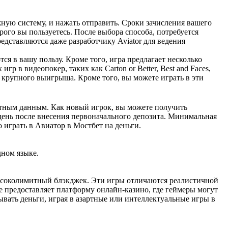
жную систему, и нажать отправить. Сроки зачисления вашего
ого вы пользуетесь. После выбора способа, потребуется
дставляются даже разработчику Aviator для ведения
 в вашу пользу. Кроме того, игра предлагает несколько
 в видеопокер, таких как Carton or Better, Best and Faces,
крупного выигрыша. Кроме того, вы можете играть в эти
ртным данным. Как новый игрок, вы можете получить
день после внесения первоначального депозита. Минимальная
о играть в Авиатор в Мостбет на деньги.
дном языке.
высоколимитный блэкджек. Эти игры отличаются реалистичной
е предоставляет платформу онлайн-казино, где геймеры могут
ывать деньги, играя в азартные или интеллектуальные игры в