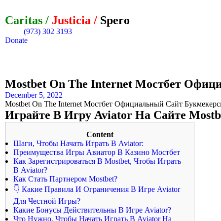
Caritas /
Justicia /
Spero
(973) 302 3193
Donate
Mostbet On The Internet Мостбет Офи
December 5, 2022
Mostbet On The Internet Мостбет Официальный Сайт Букмекер
Играйте В Игру Aviator На Сайте Mostb
Content
Шаги, Чтобы Начать Играть В Aviator:
Преимущества Игры Авиатор В Казино Мостбет
Как Зарегистрироваться В Mostbet, Чтобы Играть
В Aviator?
Как Стать Партнером Mostbet?
👇 Какие Правила И Ограничения В Игре Aviator
Для Честной Игры?
Какие Бонусы Действительны В Игре Aviator?
Что Нужно, Чтобы Начать Играть В Aviator На