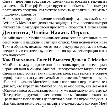
Слева – перечень всех ставок, сделанных игроками в текущем 
развлечений. Интерфейс адаптируется к любым мобильным устро
платежного средства. Вы можете вносить депозиты и снимать 
поддержку клиентов.
Это включает предоставление личной информации, такой как им
Aviator. В Mostbet все депозиты защищены технологией шифр
букмекерам благодаря своей простоте и скорости. Сайты казин
Депозиты, Чтобы Начать Играть
Онлайн казино Mostbet принимает множество платежных систем
безопасный и надежный сайт для ставок. Они используют нов
Таким образом, независимо от того, откуда вы родом, вы смож
введите их в соответствующее поле во время регистрации или 
что получаете.
Как Пополнить Счет И Вывести Деньги С Mostbet
MostBet – международное онлайн казино, предлагающее игры н
играть онлайн в Aviator, Mostbet” “предоставляет такую возмо
Спешим расстроить таких пользователей, ведь взломать совре
верификацию, наступает самый ответственный момент – перво
“В онлайн казино Мостбет большая коллекция игр, некоторые д
Для тех, кто играет на Mostbet online, важно знать, как легко 
Обычно вывод осуществляется на ту же платежную систему, кот
Интерфейс предусматривает возможность” “полного отключени
Сразу после пополнения депозитного баланса игрок получит 10
При быстрой регистрации на сайте букмекерской конторе Mostbe