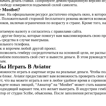
начать делать ставки. Попробуйте демонстрационную версию игр
 победу измеряются подъемной силой самолета.
 Mostbet?
име. На официальном ресурсе достаточно открыть окно, в котор
ь. Положительной стороной бесплатного режима является возмож
гроков, включая ограничения по возрасту и стране. Кроме того, 
итаемую валюту и согласитесь с правилами сайта.
и другие бонусы, которые помогут вам максимизировать свою пр
ь средства в случае выигрыша.
бильного телефона.
ак и впрочем любой другой проект.
позволить гемберу сосредоточиться на основной цели, не распы
ез проблем пополнить свой счет и вывести деньги. В этом руковод
ным.
бы Играть В Aviator
зможности играть в азартные игры на реальные деньги. Чтобы п
блоке. Aviator предоставляет вам возможность проверить свои н
т, что вы можете играть в нее в любое удобное время и соревнов
жаждете новых эмоций, “Авиатор” на “Mostbet” может стать ва
подходящий вариант тем, кто желает выиграть. В индустрии гем
тор от студии Scribe, объяснима. После заполнения регистраци