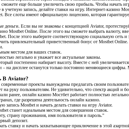
сможете еще больше увеличить свою прибыль. Чтобы начать играт
 учетную запись, делайте ставки на игру. Интернет-казино Mos
et. Все слоты имеют официальную лицензию, которая гарантиру
ные деньги. Если вы не знакомы с концепцией Aviator, протестир
но Mostbet Online. После этого вы сможете выбрать валюту, вв
stbet. После этого выберите соответствующую социальную сеть и
чить привлекательный приветственный бонус от Mostbet Online.
и.
льным местом для ваших ставок.
ностью легально и уважает все актуальные законы.
который постепенно набирает высоту. Вместе с ней увеличивае
– на дисплее останутся только постоянно меняющиеся цифры. M
 В Aviator?
, современные проекты вынуждены предлагать своим пользовате
ет на руку пользователям. Не удивительно, что спектр акций и б
ли ранее, онлайн казино Мостбет работает полностью легально и
ранах, где разрешена деятельность онлайн казино.
 запись Mostbet и начать делать ставки на игру Aviator.
tbet станет идеальным местом для совершения ставок.
ту, страну проживания, имя пользователя и пароль.”
ервый депозит.
ть ставку и начать захватывающее приключение в этой азартной