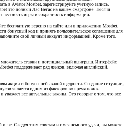
ь в Aviator Mostbet, зарегистрируйте учетную запись,
tbet-это полный Лас-Вегас на вашем смартфоне. Тысячи
ет честность игры и сохранность информации.
уйте бесплатную версию на сайте или в приложении Mostbet.
ести бонусный код и принять пользовательское соглашение для
 заполните свой личный аккаунт информацией. Кроме того,
тся множитель ставки и потенциальный выигрыш. Интерфейс
ostbet поддерживает ряд языков, включая английский,
лям акции и бонусы небывалой щедрости. Создание ситуации,
онусов является одним из факторов во время поиска
 уважает все актуальные законы. Это говорит о том, что все
 игре. Следуя этим советам и имея немного удачи, вы можете