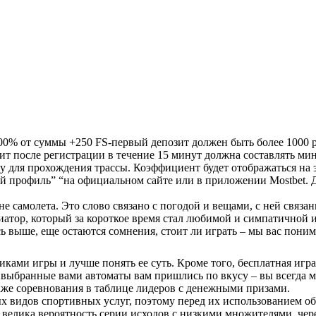
0% от суммы +250 FS-первый депозит должен быть более 1000 руб
после регистрации в течение 15 минут должна составлять миним
у для прохождения трассы. Коэффициент будет отображаться на эк
 профиль” “на официальном сайте или в приложении Mostbet. Д
е самолета. Это слово связано с погодой и вещами, с ней связан
виатор, который за короткое время стал любимой и симпатичной 
ь выше, еще остаются сомнения, стоит ли играть – мы вас поним
ками игры и лучше понять ее суть. Кроме того, бесплатная игр
или выбранные вами автоматы вам пришлись по вкусу – вы всегда 
даже соревнования в таблице лидеров с денежными призами.
 видов спортивных услуг, поэтому перед их использованием обя
 велика вероятность серии исходов с низкими множителями, ч