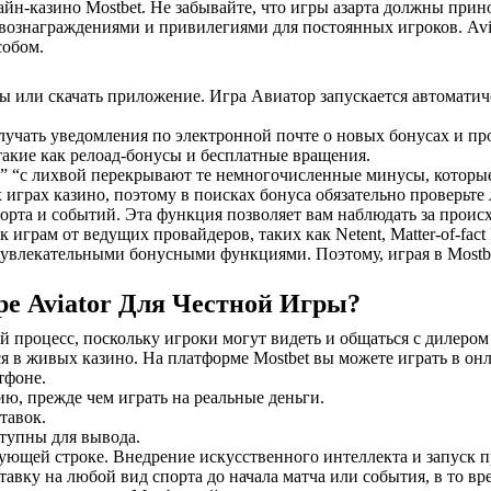
йн-казино Mostbet. Не забывайте, что игры азарта должны прино
ознаграждениями и привилегиями для постоянных игроков. Aviato
собом.
ы или скачать приложение. Игра Авиатор запускается автоматиче
лучать уведомления по электронной почте о новых бонусах и пр
акие как релоад-бонусы и бесплатные вращения.
 “с лихвой перекрывают те немногочисленные минусы, которые
 играх казино, поэтому в поисках бонуса обязательно проверьт
орта и событий. Эта функция позволяет вам наблюдать за проис
 играм от ведущих провайдеров, таких как Netent, Matter-of-fact 
увлекательными бонусными функциями. Поэтому, играя в Mostbe
ре Aviator Для Честной Игры?
 процесс, поскольку игроки могут видеть и общаться с дилером 
тся в живых казино. На платформе Mostbet вы можете играть в он
тфоне.
ю, прежде чем играть на реальные деньги.
тавок.
ступны для вывода.
ующей строке. Внедрение искусственного интеллекта и запуск пр
тавку на любой вид спорта до начала матча или события, в то вре