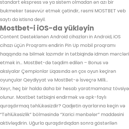
standart ekspress və ya sistem olmadan ən azı bir
bukmeker təsəvvür etmək çətindir, rəsmi MOSTBET veb
saytı da istisna deyil.
Mostbet-i iOS-da yükləyin
Content Dəstəklənən Android cihazları in Android, iOS
cihazı üçün Proqramı endirin Pin Up mobil proqramı
haqqında nə bilmək lazımdır in tətbiqində idman mərcləri
etmək in… MostBet-də təqdim edilən – Bonus və
aksiyalar Çempionlar Liqasında ən çox oyun keçirən
oyunçular Qeydiyyat və MostBet-ə İsveçrə Milli…
Xeyr, heç bir halda daha bir hesab yaratmamanız tövsiyə
olunur. Mostbet tətbiqini endirmək və apk-faylı
quraşdırmaq təhlükəsizdir? Qadjetin ayarlarına keçin və
“Təhlükəsizlik” bölməsində “Xarici mənbələr” maddəsini
aktivləşdirin. Uğurla quraşdırdıqdan sonra göstərilən