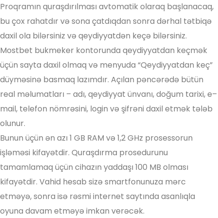
Proqramın quraşdırılması avtomatik olaraq başlanacaq,
bu çox rahatdır və sona çatdıqdan sonra dərhal tətbiqə
daxil ola bilərsiniz və qeydiyyatdən keçə bilərsiniz.
Mostbet bukmeker kontorunda qeydiyyatdan keçmək
üçün sayta daxil olmaq və menyuda “Qeydiyyatdan keç”
düyməsinə basmaq lazımdır. Açılan pəncərədə bütün
real məlumatları – adı, qeydiyyat ünvanı, doğum tarixi, e–
mail, telefon nömrəsini, login və şifrəni daxil etmək tələb
olunur.
Bunun üçün ən azı 1 GB RAM və 1,2 GHz prosessorun
işləməsi kifayətdir. Quraşdırma prosedurunu
tamamlamaq üçün cihazın yaddaşı 100 MB olması
kifayətdir. Vahid hesab sizə smartfonunuza mərc
etməyə, sonra isə rəsmi internet saytında asanlıqla
oyuna davam etməyə imkan verəcək.