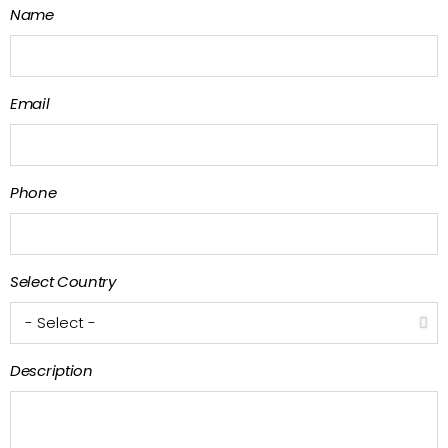
Name
Email
Phone
Select Country
Description