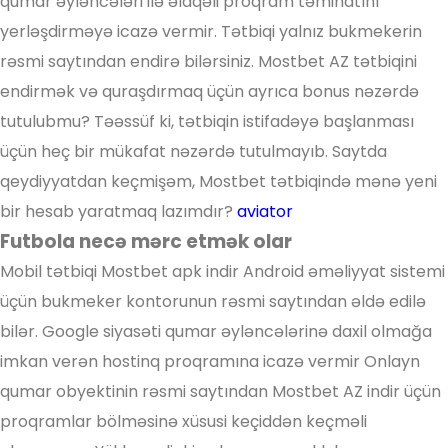
qumar əyləncələri ilə əlaqəli proqram təminatını
yerləşdirməyə icazə vermir. Tətbiqi yalnız bukmekerin
rəsmi saytından endirə bilərsiniz. Mostbet AZ tətbiqini
endirmək və quraşdırmaq üçün ayrıca bonus nəzərdə
tutulubmu? Təəssüf ki, tətbiqin istifadəyə başlanması
üçün heç bir mükafat nəzərdə tutulmayıb. Saytda
qeydiyyatdan keçmişəm, Mostbet tətbiqində mənə yeni
bir hesab yaratmaq lazımdır?
aviator
Futbola necə mərc etmək olar
Mobil tətbiqi Mostbet apk indir Android əməliyyat sistemi
üçün bukmeker kontorunun rəsmi saytından əldə edilə
bilər. Google siyasəti qumar əyləncələrinə daxil olmağa
imkan verən hostinq proqramına icazə vermir Onlayn
qumar obyektinin rəsmi saytından Mostbet AZ indir üçün
proqramlar bölməsinə xüsusi keçiddən keçməli