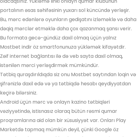
olacaqsınız. Yükləmə linki onlayn qumar klubunun
portalının əsas səhifəsinin yuxarı sol küncündə yerləşir.
Bu, mərc edənlərə oyunların gedişatını izləməklə və daha
dəqiq mərclər etməklə daha çox qazanmaq şansı verir.
Bu formata gecə-gündüz daxil olmaq üçün yalnız
Mostbet indir öz smartfonunuza yükləmək kifayətdir.
Zəif internet bağlantısı ilə də veb sayta daxil olmaq,
istənilən mərci yerləşdirmək mümkündür.
Tətbiq quraşdırıldıqda siz onu Mostbet saytından loqin və
şifrənizlə daxil edə və ya tətbiqdə hesabı qeydiyyatdan
keçirə bilərsiniz.
Android üçün mərc və onlayn kazino tətbiqləri
vəziyyətində, istisnasız olaraq bütün rəsmi qumar
proqramlarına aid olan bir xüsusiyyət var. Onları Play
Marketdə tapmaq mümkün deyil, çünki Google öz