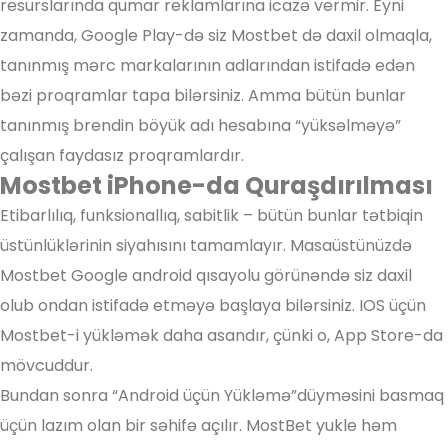
resurslarında qumar reklamlarına icazə vermir. Eyni
zamanda, Google Play-də siz Mostbet də daxil olmaqla,
tanınmış mərc markalarının adlarından istifadə edən
bəzi proqramlar tapa bilərsiniz. Amma bütün bunlar
tanınmış brendin böyük adı hesabına “yüksəlməyə”
çalışan faydasız proqramlardır.
Mostbet iPhone-da Quraşdırılması
Etibarlılıq, funksionallıq, sabitlik – bütün bunlar tətbiqin
üstünlüklərinin siyahısını tamamlayır. Masaüstünüzdə
Mostbet Google android qısayolu görünəndə siz daxil
olub ondan istifadə etməyə başlaya bilərsiniz. IOS üçün
Mostbet-i yükləmək daha asandır, çünki o, App Store-da
mövcuddur.
Bundan sonra “Android üçün Yükləmə”düyməsini basmaq
üçün lazım olan bir səhifə açılır. MostBet yukle həm