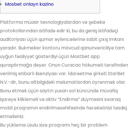
Mosbet onlayn kazino
Platforma müasir texnologiyalardan və şəbəkə
protokollarından istifadə edir ki, bu da geniş istifadəçi
auditoriyası üçün qumar əyləncələrinə sabit çıxış imkanı
yaradır. Bukmeker kontoru mövcud qanunvericiliyə tam
uyğun fəaliyyət göstərdiyi üçün Mostbet app
quraşdırmağa dəyər. Onun Curacao hökuməti tərəfindən
verilmiş etibarlı lisenziyası var. İdarəetmə şirkəti StarBet
N.V.-dir, bunu altbilgidəki məlumatlardan öyrənmək olar.
Bunu etmək üçün saytın yuxarı sol küncündə müvafiq
işarəyə klikləməli və aktiv “Endirmə” düyməsini sıxaraq
mobil proqramın endirilməsəhifəsində hərəkətinizi təsdiq
etməlisiniz.
Bu yükləmə üsulu sizə proqramı heç bir problem