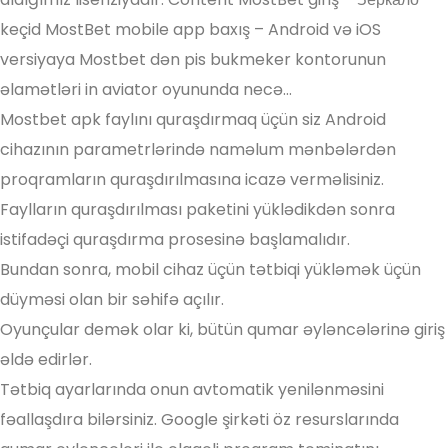
keçid MostBet mobile app baxış – Android və iOS
versiyaya Mostbet dən pis bukmeker kontorunun
əlamətləri in aviator oyununda necə…
Mostbet apk faylını quraşdırmaq üçün siz Android
cihazının parametrlərində naməlum mənbələrdən
proqramların quraşdırılmasına icazə verməlisiniz.
Faylların quraşdırılması paketini yüklədikdən sonra
istifadəçi quraşdırma prosesinə başlamalıdır.
Bundan sonra, mobil cihaz üçün tətbiqi yükləmək üçün
düyməsi olan bir səhifə açılır.
Oyunçular demək olar ki, bütün qumar əyləncələrinə giriş
əldə edirlər.
Tətbiq ayarlarında onun avtomatik yenilənməsini
fəallaşdıra bilərsiniz. Google şirkəti öz resurslarında