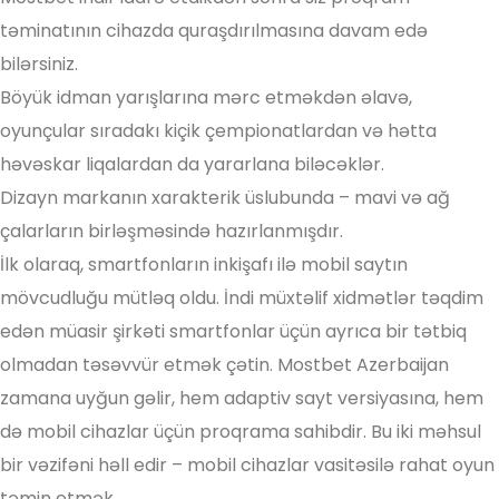
təminatının cihazda quraşdırılmasına davam edə
bilərsiniz.
Böyük idman yarışlarına mərc etməkdən əlavə,
oyunçular sıradakı kiçik çempionatlardan və hətta
həvəskar liqalardan da yararlana biləcəklər.
Dizayn markanın xarakterik üslubunda – mavi və ağ
çalarların birləşməsində hazırlanmışdır.
İlk olaraq, smartfonların inkişafı ilə mobil saytın
mövcudluğu mütləq oldu. İndi müxtəlif xidmətlər təqdim
edən müasir şirkəti smartfonlar üçün ayrıca bir tətbiq
olmadan təsəvvür etmək çətin. Mostbet Azerbaijan
zamana uyğun gəlir, hem adaptiv sayt versiyasına, hem
də mobil cihazlar üçün proqrama sahibdir. Bu iki məhsul
bir vəzifəni həll edir – mobil cihazlar vasitəsilə rahat oyun
təmin etmək.