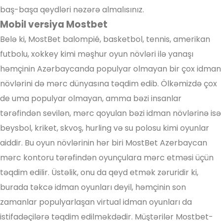
baş-başa qeydləri nəzərə almalısınız.
Mobil versiya Mostbet
Belə ki, MostBet balompié, basketbol, tennis, amerikan
futbolu, xokkey kimi məşhur oyun növləri ilə yanaşı
həmçinin Azərbaycanda populyar olmayan bir çox idman
növlərini də mərc dünyasına təqdim edib. Ölkəmizdə çox
de uma populyar olmayan, amma bəzi insanlar
tərəfindən sevilən, mərc qoyulan bəzi idman növlərinə isə
beysbol, kriket, skvoş, hurling və su polosu kimi oyunlar
aiddir. Bu oyun növlərinin hər biri MostBet Azerbaycan
mərc kontoru tərəfindən oyunçulara mərc etməsi üçün
təqdim edilir. Üstəlik, onu da qeyd etmək zəruridir ki,
burada təkcə idman oyunları deyil, həmçinin son
zamanlar populyarlaşan virtual idman oyunları da
istifadəçilərə təqdim edilməkdədir. Müştərilər Mostbet-