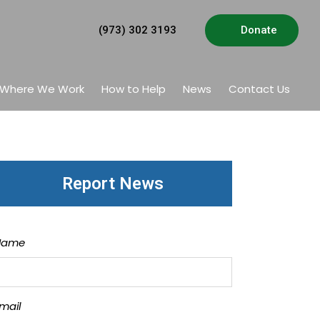
(973) 302 3193
Donate
Where We Work
How to Help
News
Contact Us
Report News
Name
mail