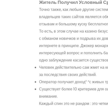
Житель Получил Условный С
Точно также, как любые другие систе
владельцев таких сайтов является о
отзывам и большому куску бесплатног
То есть, в этом случае на казино без
с обманом новичков и подрыва их дов
интернете в принципе. Джокер монарх
интересующей вопрос и пополнить ба
одно заблуждение касается существов
Человек действительно сам жмет на кн
за последствия своих действий.
Оператор получает доход” “с живых т
Существует более 10 критериев для о
внимание.
Каждый спин это не рандом : это четк