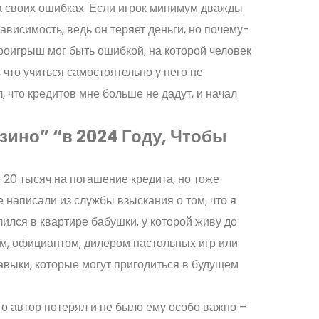
а своих ошибках. Если игрок минимум дважды
зависимость, ведь он теряет деньги, но почему-
проигрыш мог быть ошибкой, на которой человек
 что учиться самостоятельно у него не
, что кредитов мне больше не дадут, и начал
зино” “в 2024 Году, Чтобы
 20 тысяч на погашение кредита, но тоже
е написали из службы взыскания о том, что я
лился в квартире бабушки, у которой живу до
м, официантом, дилером настольных игр или
навыки, которые могут пригодиться в будущем
то автор потерял и не было ему особо важно –