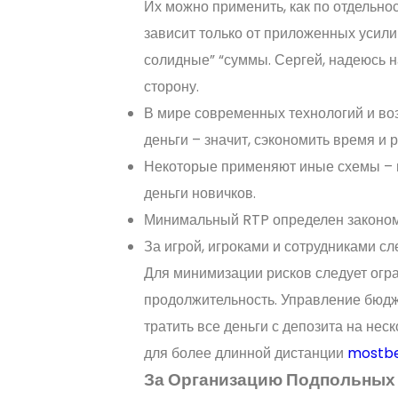
Их можно применить, как по отдельнос
зависит только от приложенных усили
солидные” “суммы. Сергей, надеюсь 
сторону.
В мире современных технологий и во
деньги – значит, сэкономить время и 
Некоторые применяют иные схемы – пр
деньги новичков.
Минимальный RTP определен законом,
За игрой, игроками и сотрудниками с
Для минимизации рисков следует огра
продолжительность. Управление бюдж
тратить все деньги с депозита на нес
для более длинной дистанции
mostb
За Организацию Подпольных 