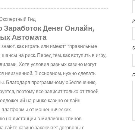
 Экспертный Гид
P
о Заработок Денег Онлайн,
вых Автомата
 знают, как играть или имеют” “правильные
S
 шансы на риск. Перед тем, как вступить в игру,
вилами. Хотя условия разных казино могут
ся неизменной. В основном, нужно сделать
D
гры. Благодаря программному обеспечению,
руется, поэтому все зависит только от твоей
редложений на рынке казино онлайн
е платформы от мошеннических.
ию на дистанции в миллионы спинов.
а сайте казино заключает договоры с