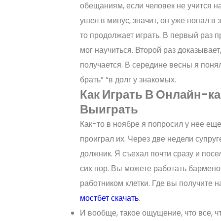
обещаниям, если человек не учится н
ушел в минус, значит, он уже попал в 
то продолжает играть. В первый раз 
мог научиться. Второй раз доказывает,
получается. В середине весны я понял
брать” “в долг у знакомых.
Как Играть В Онлайн-ка
Выиграть
Как-то в ноябре я попросил у нее еще
проиграл их. Через две недели супруг
должник. Я съехал почти сразу и посе
сих пор. Вы можете работать бармено
работником клетки. Где вы получите 
мостбет скачать
.
И вообще, такое ощущение, что все, ч