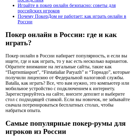
Играйте в покер онлайн безопасно: советы для
российских игроков
Почему ПокерДом не работает: как играть онлайн в
России
Покер онлайн в России: где и как
играть?
Покер онлайн в России набирает популярность, и если вы
ищете, где и как играть, то у вас есть несколько вариантов.
Обратите внимание на легальные сайты, такие как
“Партиmiasport”, “Firstatialiar Paryazh” и “Торнадо”, которые
получили лицензию от Федеральной налоговой службы.
Batalla, как играть? Все, что вам нужно, это компьютер или
мобильное устройство с подключением к интернету.
Зарегистрируйтесь на сайте, внесите депозит и выберите
стол с подходящей ставкой. Если вы новичок, не забывайте
сначала потренироваться бесплатных столах, чтобы
набраться опыта.
Самые популярные покер-румы для
игроков из России