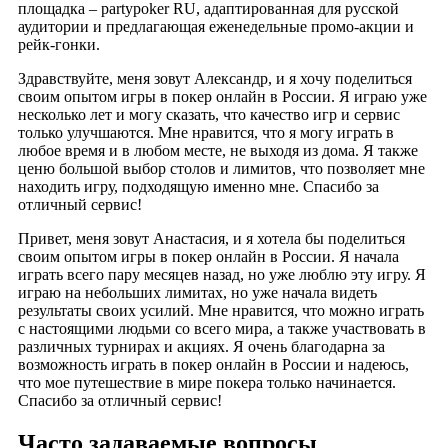
площадка – partypoker RU, адаптированная для русской
аудитории и предлагающая еженедельные промо-акции и
рейк-гонки.
Здравствуйте, меня зовут Александр, и я хочу поделиться
своим опытом игры в покер онлайн в России. Я играю уже
несколько лет и могу сказать, что качество игр и сервис
только улучшаются. Мне нравится, что я могу играть в
любое время и в любом месте, не выходя из дома. Я также
ценю большой выбор столов и лимитов, что позволяет мне
находить игру, подходящую именно мне. Спасибо за
отличный сервис!
Привет, меня зовут Анастасия, и я хотела бы поделиться
своим опытом игры в покер онлайн в России. Я начала
играть всего пару месяцев назад, но уже люблю эту игру. Я
играю на небольших лимитах, но уже начала видеть
результаты своих усилий. Мне нравится, что можно играть
с настоящими людьми со всего мира, а также участвовать в
различных турнирах и акциях. Я очень благодарна за
возможность играть в покер онлайн в России и надеюсь,
что мое путешествие в мире покера только начинается.
Спасибо за отличный сервис!
Часто задаваемые вопросы