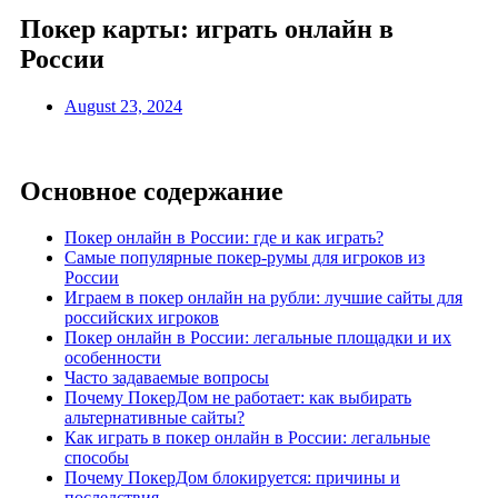
Покер карты: играть онлайн в
России
August 23, 2024
Основное содержание
Покер онлайн в России: где и как играть?
Самые популярные покер-румы для игроков из
России
Играем в покер онлайн на рубли: лучшие сайты для
российских игроков
Покер онлайн в России: легальные площадки и их
особенности
Часто задаваемые вопросы
Почему ПокерДом не работает: как выбирать
альтернативные сайты?
Как играть в покер онлайн в России: легальные
способы
Почему ПокерДом блокируется: причины и
последствия