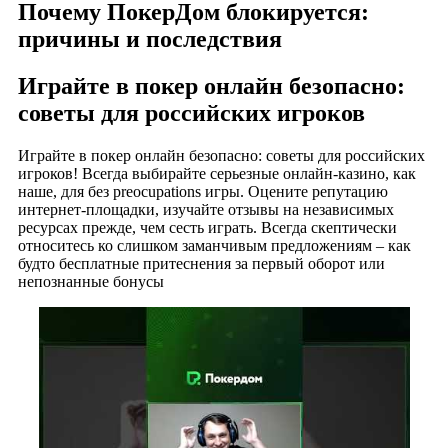
Почему ПокерДом блокируется:
причины и последствия
Играйте в покер онлайн безопасно:
советы для российских игроков
Играйте в покер онлайн безопасно: советы для российских
игроков! Всегда выбирайте серьезные онлайн-казино, как
наше, для без preocupations игры. Оцените репутацию
интернет-площадки, изучайте отзывы на независимых
ресурсах прежде, чем сесть играть. Всегда скептически
относитесь ко слишком заманчивым предложениям – как
будто бесплатные притеснения за первый оборот или
непознанные бонусы