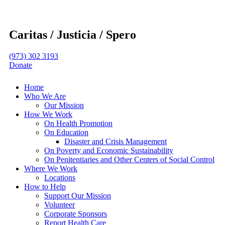
Caritas /
Justicia /
Spero
(973) 302 3193
Donate
Home
Who We Are
Our Mission
How We Work
On Health Promotion
On Education
Disaster and Crisis Management
On Poverty and Economic Sustainability
On Penitentiaries and Other Centers of Social Control
Where We Work
Locations
How to Help
Support Our Mission
Volunteer
Corporate Sponsors
Report Health Care