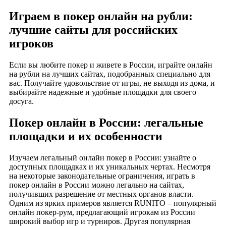
Играем в покер онлайн на рубли:
лучшие сайты для российских
игроков
Если вы любите покер и живете в России, играйте онлайн
на рубли на лучших сайтах, подобранных специально для
вас. Получайте удовольствие от игры, не выходя из дома, и
выбирайте надежные и удобные площадки для своего
досуга.
Покер онлайн в России: легальные
площадки и их особенности
Изучаем легальный онлайн покер в России: узнайте о
доступных площадках и их уникальных чертах. Несмотря
на некоторые законодательные ограничения, играть в
покер онлайн в России можно легально на сайтах,
получивших разрешение от местных органов власти.
Одним из ярких примеров является RUNITO – популярный
онлайн покер-рум, предлагающий игрокам из России
широкий выбор игр и турниров. Другая популярная