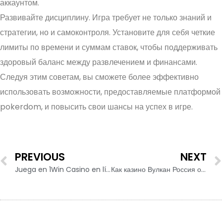
аккаунтом.
Развивайте дисциплину. Игра требует не только знаний и
стратегии, но и самоконтроля. Установите для себя четкие
лимиты по времени и суммам ставок, чтобы поддерживать
здоровый баланс между развлечением и финансами.
Следуя этим советам, вы сможете более эффективно
использовать возможности, предоставляемые платформой
pokerdom, и повысить свои шансы на успех в игре.
PREVIOUS
NEXT
Juega en 1Win Casino en línea en México: ¡Disfruta de juegos de casino en línea con los mejores bonos y promociones!
Как казино Вулкан Россия официальный сайт играть в бесплатные игровые автоматы без зубных протезов и отправлять смс