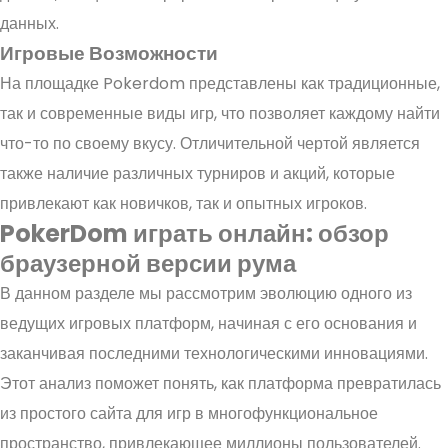
данных.
Игровые Возможности
На площадке Pokerdom представлены как традиционные,
так и современные виды игр, что позволяет каждому найти
что-то по своему вкусу. Отличительной чертой является
также наличие различных турниров и акций, которые
привлекают как новичков, так и опытных игроков.
PokerDom играть онлайн: обзор
браузерной версии рума
В данном разделе мы рассмотрим эволюцию одного из
ведущих игровых платформ, начиная с его основания и
заканчивая последними технологическими инновациями.
Этот анализ поможет понять, как платформа превратилась
из простого сайта для игр в многофункциональное
пространство, привлекающее миллионы пользователей.