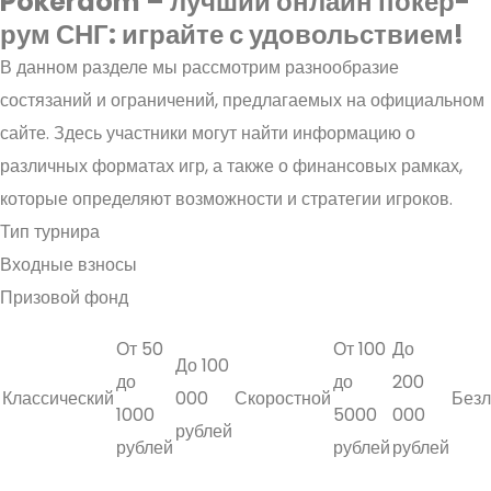
Pokerdom – лучший онлайн покер-
рум СНГ: играйте с удовольствием!
В данном разделе мы рассмотрим разнообразие
состязаний и ограничений, предлагаемых на официальном
сайте. Здесь участники могут найти информацию о
различных форматах игр, а также о финансовых рамках,
которые определяют возможности и стратегии игроков.
Тип турнира
Входные взносы
Призовой фонд
От 50
От 100
До
До 100
до
до
200
Классический
000
Скоростной
Без
1000
5000
000
рублей
рублей
рублей
рублей