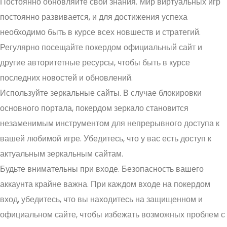
Постоянно обновляйте свои знания. Мир виртуальных игр
постоянно развивается, и для достижения успеха
необходимо быть в курсе всех новшеств и стратегий.
Регулярно посещайте покердом официальный сайт и
другие авторитетные ресурсы, чтобы быть в курсе
последних новостей и обновлений.
Используйте зеркальные сайты. В случае блокировки
основного портала, покердом зеркало становится
незаменимым инструментом для непрерывного доступа к
вашей любимой игре. Убедитесь, что у вас есть доступ к
актуальным зеркальным сайтам.
Будьте внимательны при входе. Безопасность вашего
аккаунта крайне важна. При каждом входе на покердом
вход, убедитесь, что вы находитесь на защищенном и
официальном сайте, чтобы избежать возможных проблем с