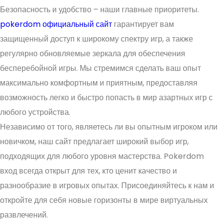
Безопасность и удобство – наши главные приоритеты.
pokerdom официальный сайт
гарантирует вам
защищенный доступ к широкому спектру игр, а также
регулярно обновляемые зеркала для обеспечения
бесперебойной игры. Мы стремимся сделать ваш опыт
максимально комфортным и приятным, предоставляя
возможность легко и быстро попасть в мир азартных игр с
любого устройства.
Независимо от того, являетесь ли вы опытным игроком или
новичком, наш сайт предлагает широкий выбор игр,
подходящих для любого уровня мастерства. Pokerdom
вход всегда открыт для тех, кто ценит качество и
разнообразие в игровых опытах. Присоединяйтесь к нам и
откройте для себя новые горизонты в мире виртуальных
развлечений.