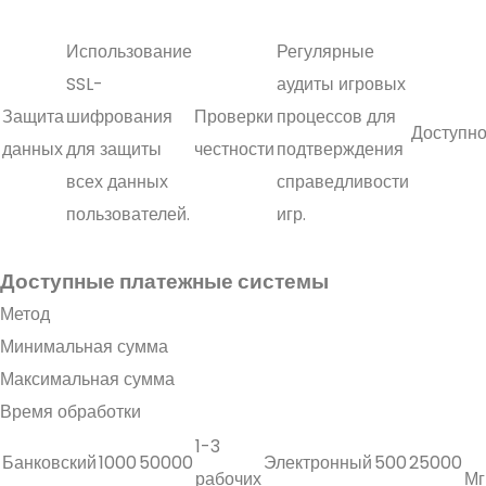
Использование
Регулярные
SSL-
аудиты игровых
Защита
шифрования
Проверки
процессов для
Доступно
данных
для защиты
честности
подтверждения
всех данных
справедливости
пользователей.
игр.
Доступные платежные системы
Метод
Минимальная сумма
Максимальная сумма
Время обработки
1-3
Банковский
1000
50000
Электронный
500
25000
рабочих
Мг