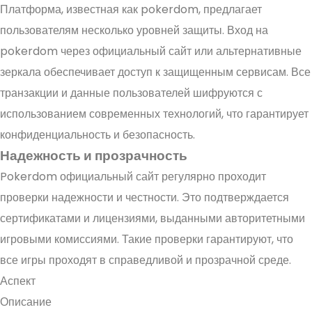
Платформа, известная как pokerdom, предлагает
пользователям несколько уровней защиты. Вход на
pokerdom через официальный сайт или альтернативные
зеркала обеспечивает доступ к защищенным сервисам. Все
транзакции и данные пользователей шифруются с
использованием современных технологий, что гарантирует
конфиденциальность и безопасность.
Надежность и прозрачность
Pokerdom официальный сайт регулярно проходит
проверки надежности и честности. Это подтверждается
сертификатами и лицензиями, выданными авторитетными
игровыми комиссиями. Такие проверки гарантируют, что
все игры проходят в справедливой и прозрачной среде.
Аспект
Описание