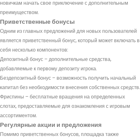
новичкам начать свое приключение с дополнительным
преимуществом.
Приветственные бонусы
Одним из главных предложений для новых пользователей
является приветственный бонус, который может включать в
себя несколько компонентов:
Депозитный бонус – дополнительные средства,
добавляемые к первому депозиту игрока.
Бездепозитный бонус – возможность получить начальный
капитал без необходимости внесения собственных средств.
Фриспины – бесплатные вращения на определенных
слотах, предоставляемые для ознакомления с игровым
ассортиментом.
Регулярные акции и предложения
Помимо приветственных бонусов, площадка также