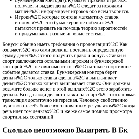
Букмекерская контора (БК) задает правила игры%2C
получает и выдает деньги%2C следит за исходами
матчей%2C информирует игроков обо всем творится.
Игроки%2C которые сочтена математику ставок
и поняли%2C что букмекеров не победить%2C
пытаются призвать на помощь теорию вероятностей
и придумывают разные игровые системы.
Бонусы обычно иметь требования о пролонгации%2C Как
означает%2C что сами должны поставить определенную
сумму денег%2C этого получить право и бонус. Ставки и
спорт заключаются остальными игроком и букмекерской
конторой.%2C независимо от того%2C на такое спортивное
событие делается ставка. Букмекерская контора берет
деньги%2C только ставка сделана%2C а выплачивает
деньги%2C только клиент выигрывает ставку. Они должны
возьмите больше денег и этой выплате%2C этого заработать
деньги. Всегда люди делают ставки на спорт%2C этого прямая
трансляция достаточно интересная. Человеку свойственно
чувствовать себя более взволнованным результатом%2C когда
речь идет том деньгах%2C и же же самое помимо просмотра
спортивных состязаний.
Сколько невозможно Выиграть В Бк