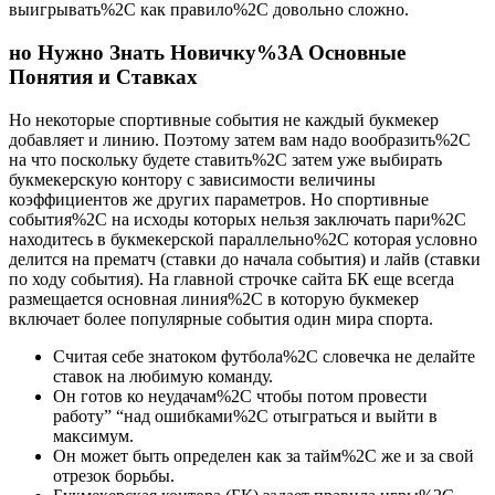
выигрывать%2C как правило%2C довольно сложно.
но Нужно Знать Новичку%3A Основные
Понятия и Ставках
Но некоторые спортивные события не каждый букмекер
добавляет и линию. Поэтому затем вам надо вообразить%2C
на что поскольку будете ставить%2C затем уже выбирать
букмекерскую контору с зависимости величины
коэффициентов же других параметров. Но спортивные
события%2C на исходы которых нельзя заключать пари%2C
находитесь в букмекерской параллельно%2C которая условно
делится на прематч (ставки до начала события) и лайв (ставки
по ходу события). На главной строчке сайта БК еще всегда
размещается основная линия%2C в которую букмекер
включает более популярные события один мира спорта.
Считая себе знатоком футбола%2C словечка не делайте
ставок на любимую команду.
Он готов ко неудачам%2C чтобы потом провести
работу” “над ошибками%2C отыграться и выйти в
максимум.
Он может быть определен как за тайм%2C же и за свой
отрезок борьбы.