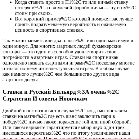
Когда ставить просто в П1%2C то или ничьей ставку
потеряем%2C а с «нулевой форой» ничья — ну и ну%2C
стоим при своих.
Вот короткий пример%2C который поможет вас лучше
понять подразумеваемую вероятность и ожидаемую
ценность в спортивных ставках.
Так можно заиметь или два плюса%2C или один максимум и
один минус. Для многих азартных людей букмекерские
конторы — это один из способов удовлетворить свои
потребности а азартных играх. Ставки на спорт никак
однозначно назвать азартными играми%2C поскольку многие
относят их нему интеллектуальным играм. В любом случае
как намного лучше%2C чем большинство других вида
азартного досуга.
Ставки и Русский Бильярд%3A очень%2C
Стратегии И советы Новичкам
Двойной шанс возникает в случае%2C когда мы поставим
ставки на матчи%2C где есть шанс заключить пари в
победу%2C ничью также поражение той или иной сборной.
Или таком варианте гарантируется выбор двух один трех
имеющихся вероятных%2C что по итогу увеличивает наши
шанс на выигрыш. Проще говоря%2C в некоторых схватках