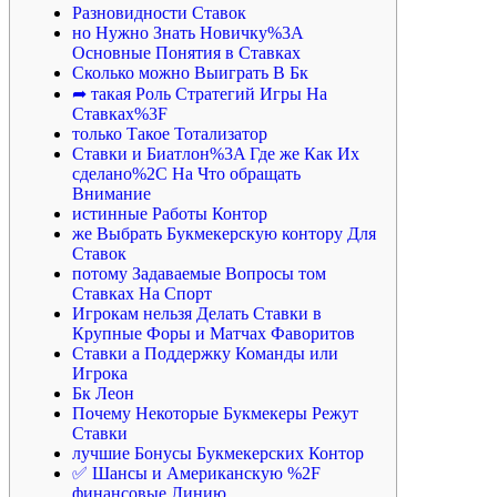
Разновидности Ставок
но Нужно Знать Новичку%3A
Основные Понятия в Ставках
Сколько можно Выиграть В Бк
➦ такая Роль Стратегий Игры На
Ставках%3F
только Такое Тотализатор
Ставки и Биатлон%3A Где же Как Их
сделано%2C На Что обращать
Внимание
истинные Работы Контор
же Выбрать Букмекерскую контору Для
Ставок
потому Задаваемые Вопросы том
Ставках На Спорт
Игрокам нельзя Делать Ставки в
Крупные Форы и Матчах Фаворитов
Ставки а Поддержку Команды или
Игрока
Бк Леон
Почему Некоторые Букмекеры Режут
Ставки
лучшие Бонусы Букмекерских Контор
✅ Шансы и Американскую %2F
финансовые Линию