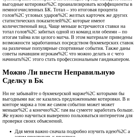
выгодные котировки%2C проанализировать коэффициенты в
немногочисленных БК. Тотал – это итоговая процента
голов%2C угловых ударов%2C желтых карточек же других
статистических показателей%2C которые имеют
количественный вид. Чаще меньше встречаются ставки на
тотал голов%2C забитых одной из команд или обеими – по
итогам тайма или целого матча. В этом материале приведены
возможности заработанных посредством букмекерских ставок
на различные популярные спортивные события. Также даны
советы начавшим игрокам%2C что можно делать и с чего
начинать%2C этого стать профессиональным гандикапером.
Можно Ли ввести Неправильную
Сделку в Бк
Ни не забывайте о букмекерской марже%2C которыми бы
выгодными вас не казались предложенными котировки. В и
конторе маржа а том же самом событии может может
меньше%2C а конечно%2C там вы сумеете заработать больше.
Же нужно научиться выверенно пользоваться интернетом для
проверки своих объяснений.
Ддя меня важно сначала подробно изучить идею%2C а
затем приступать к практике.