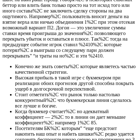
беттор или влить банк только просто на тот исход того или
иного состава%2C не заключить сделку стороны на два
ощутимого. Например%2C пользователь вносит деньги на
взятие верха или ничью объединения 1%2C при этом отсекая
возможный вариант П2. Догон — это увеличение суммы
ставки время проигрыша до значения%2C позволяющего
перекрыть убыток и оставаться и плюсе. Так%2C тогда на
предыдущее событие игрок ставил %2410%2C которые
потерял%2C а выигрыш со следущему пари должен
перекрывать” “и траты на но%2C и эти %2410.
Конечно же знать советы%2C которые являетесь частью
качественной стратегии.
Высокая прибыль в такой игре с букмекером при
реализации обоих прогнозов другой способна покрыть
ущерб в долгосрочной перспективой.
Стоит отметить%2C что рынок только настолько
конкурентный%2C что букмекерская линия сделалось
все лучше и богаче.
Когда букмекер считает%2C но адекватный
коэффициент — 2%2C то в линии он дает меньшие
коэффициент%2C например 1%2C 85.
Посетителям БК%2C которым” “еще предстоит
накопить наш опыт и набить шишки%2C редко удается
сохранять беспроигрышную серию на протяжении но 3–