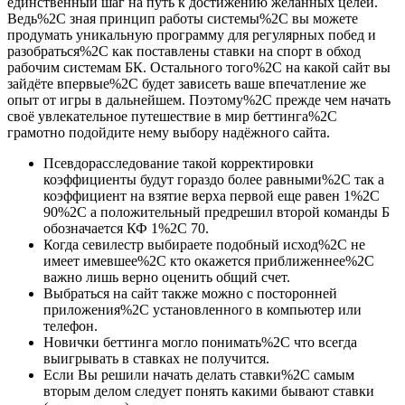
единственный шаг на путь к достижению желанных целей.
Ведь%2C зная принцип работы системы%2C вы можете
продумать уникальную программу для регулярных побед и
разобраться%2C как поставлены ставки на спорт в обход
рабочим системам БК. Остального того%2C на какой сайт вы
зайдёте впервые%2C будет зависеть ваше впечатление же
опыт от игры в дальнейшем. Поэтому%2C прежде чем начать
своё увлекательное путешествие в мир беттинга%2C
грамотно подойдите нему выбору надёжного сайта.
Псевдорасследование такой корректировки
коэффициенты будут гораздо более равными%2C так а
коэффициент на взятие верха первой еще равен 1%2C
90%2C а положительный предрешил второй команды Б
обозначается КФ 1%2C 70.
Когда севилестр выбираете подобный исход%2C не
имеет имевшее%2C кто окажется приближеннее%2C
важно лишь верно оценить общий счет.
Выбраться на сайт также можно с посторонней
приложения%2C установленного в компьютер или
телефон.
Новички беттинга могло понимать%2C что всегда
выигрывать в ставках не получится.
Если Вы решили начать делать ставки%2C самым
вторым делом следует понять какими бывают ставки