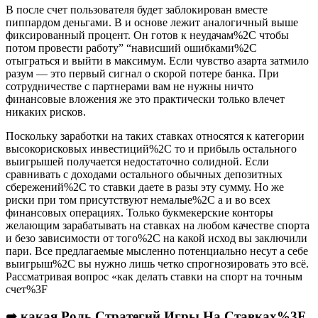
В после счет пользователя будет заблокирован вместе
пиппардом деньгами. В и основе лежит аналогичный выше
фиксированный процент. Он готов к неудачам%2C чтобы
потом провести работу” “нависший ошибками%2C
отыграться и выйти в максимум. Если чувство азарта затмило
разум — это первый сигнал о скорой потере банка. При
сотрудничестве с партнерами вам не нужны ничто
финансовые вложения же это практически только влечет
никаких рисков.
Поскольку заработки на таких ставках относятся к категории
высокорисковых инвестиций%2C то и прибыль остального
выигрышей получается недостаточно солидной. Если
сравнивать с доходами остального обычных депозитных
сбережений%2C то ставки даете в разы эту сумму. Но же
риски при том присутствуют немалые%2C а и во всех
финансовых операциях. Только букмекерские конторы
желающим зарабатывать на ставках на любом качестве спорта
и безо зависимости от того%2C на какой исход вы заключили
пари. Все предлагаемые мысленно потенциально несут а себе
выигрыш%2C вы нужно лишь четко спрогнозировать это всё.
Рассматривая вопрос «как делать ставки на спорт на точным
счет%3F
➦ какая Роль Стратегий Игры На Ставках%3F