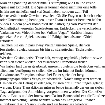
Maß an Spannung darüber hinaus Aufregung wie On line casino
Spiele mit Echtgeld. Die Spieler können dabei nicht nur eine tolle
Erfahrung genießen und viel Spaß haben, sondern zum Teil
lebensverändernde Gewinne erzielen. Ob Sie Fragen nach sich ziehen
oder Unterstützung benötigen, unser Team ist immer bereit zu helfen.
Video Holdem poker kombiniert die Aufregung von Poker mit der
Schnelligkeit vonseiten Spielautomaten. Entdecken Sie verschiedene
Varianten von Video Poker bei Vulkan Vegas” “darüber hinaus
genießen Sie ein Spiel, das sowohl Fähigkeiten als auch Glück
erfordert.
Tauchen Sie ein in pass away Vielfalt unserer Spiele, die von
fesselnden Spielautomaten bis hin zu strategischen Tischspielen
reichen.
Wer dem Casino perish Treue hält, vermag regelmäßig belohnt sowie
kann sich sicher wieder über zusätzliche Promotions freuen.
Wir haben hart daran gearbeitet, unseren Spielern die beste Auswahl an
Titeln zur Verfügung zu stellen, die die im Internet finden können.
Gewinne aus Freespins müssen bei Feuer speiender berg
(umgangssprachlich) Vegas grundsätzlich 15-fach umgesetzt werden.
Um den vollen Betrag zu erlangen, müssen drei Einzahlungen getätigt
werden. Diese Transaktionen müssen beide innerhalb der ersten sieben
Tage aufgrund der Anmeldung vorgenommen werden. Der ComeOn
Casino Bonus und der Interwetten Casino Bonus wird erst für Einsätze
internet marketing Casino benutzt, wenn das Echtgeld-Guthaben
aufgebraucht ist. Casino Spiele sind ein besonders beliebter