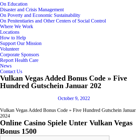
On Education
Disaster and Crisis Management
On Poverty and Economic Sustainability
On Penitentiaries and Other Centers of Social Control
Where We Work
Locations
How to Help
Support Our Mission
Volunteer
Corporate Sponsors
Report Health Care
News
Contact Us
Vulkan Vegas Added Bonus Code » Five
Hundred Gutschein Januar 202
October 9, 2022
Vulkan Vegas Added Bonus Code » Five Hundred Gutschein Januar
2024
Online Casino Spiele Unter Vulkan Vegas
Bonus 1500