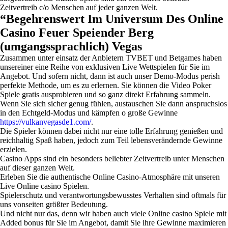
Zeitvertreib c/o Menschen auf jeder ganzen Welt.
“Begehrenswert Im Universum Des Online
Casino Feuer Speiender Berg
(umgangssprachlich) Vegas
Zusammen unter einsatz der Anbietern TVBET und Betgames haben
unsereiner eine Reihe von exklusiven Live Wettspielen für Sie im
Angebot. Und sofern nicht, dann ist auch unser Demo-Modus perish
perfekte Methode, um es zu erlernen. Sie können die Video Poker
Spiele gratis ausprobieren und so ganz direkt Erfahrung sammeln.
Wenn Sie sich sicher genug fühlen, austauschen Sie dann anspruchslos
in den Echtgeld-Modus und kämpfen o große Gewinne
https://vulkanvegasde1.com/
.
Die Spieler können dabei nicht nur eine tolle Erfahrung genießen und
reichhaltig Spaß haben, jedoch zum Teil lebensverändernde Gewinne
erzielen.
Casino Apps sind ein besonders beliebter Zeitvertreib unter Menschen
auf dieser ganzen Welt.
Erleben Sie die authentische Online Casino-Atmosphäre mit unseren
Live Online casino Spielen.
Spielerschutz und verantwortungsbewusstes Verhalten sind oftmals für
uns vonseiten größter Bedeutung.
Und nicht nur das, denn wir haben auch viele Online casino Spiele mit
Added bonus für Sie im Angebot, damit Sie ihre Gewinne maximieren