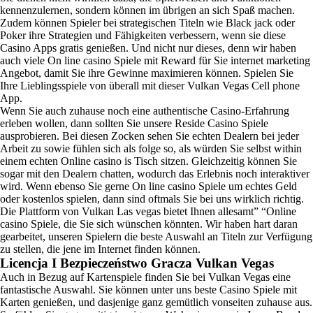
kennenzulernen, sondern können im übrigen an sich Spaß machen.
Zudem können Spieler bei strategischen Titeln wie Black jack oder
Poker ihre Strategien und Fähigkeiten verbessern, wenn sie diese
Casino Apps gratis genießen. Und nicht nur dieses, denn wir haben
auch viele On line casino Spiele mit Reward für Sie internet marketing
Angebot, damit Sie ihre Gewinne maximieren können. Spielen Sie
Ihre Lieblingsspiele von überall mit dieser Vulkan Vegas Cell phone
App.
Wenn Sie auch zuhause noch eine authentische Casino-Erfahrung
erleben wollen, dann sollten Sie unsere Reside Casino Spiele
ausprobieren. Bei diesen Zocken sehen Sie echten Dealern bei jeder
Arbeit zu sowie fühlen sich als folge so, als würden Sie selbst within
einem echten Online casino is Tisch sitzen. Gleichzeitig können Sie
sogar mit den Dealern chatten, wodurch das Erlebnis noch interaktiver
wird. Wenn ebenso Sie gerne On line casino Spiele um echtes Geld
oder kostenlos spielen, dann sind oftmals Sie bei uns wirklich richtig.
Die Plattform von Vulkan Las vegas bietet Ihnen allesamt” “Online
casino Spiele, die Sie sich wünschen könnten. Wir haben hart daran
gearbeitet, unseren Spielern die beste Auswahl an Titeln zur Verfügung
zu stellen, die jene im Internet finden können.
Licencja I Bezpieczeństwo Gracza Vulkan Vegas
Auch in Bezug auf Kartenspiele finden Sie bei Vulkan Vegas eine
fantastische Auswahl. Sie können unter uns beste Casino Spiele mit
Karten genießen, und dasjenige ganz gemütlich vonseiten zuhause aus.