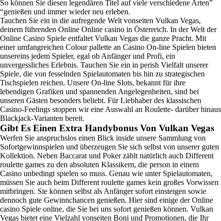
So können Sie diesen legendären Titel auf viele verschiedene Arten”
“genießen und immer wieder neu erleben.
Tauchen Sie ein in die aufregende Welt vonseiten Vulkan Vegas,
deinem führenden Online Online casino in Österreich. In der Welt der
Online Casino Spiele entfaltet Vulkan Vegas die ganze Pracht. Mit
einer umfangreichen Colour pallette an Casino On-line Spielen bieten
unsereins jedem Spieler, egal ob Anfänger und Profi, ein
unvergessliches Erlebnis. Tauchen Sie ein in perish Vielfalt unserer
Spiele, die von fesselnden Spielautomaten bis hin zu strategischen
Tischspielen reichen. Unsere On-line Slots, bekannt für ihre
lebendigen Grafiken und spannenden Angelegenheiten, sind bei
unseren Gästen besonders beliebt. Für Liebhaber des klassischen
Casino-Feelings stoppen wir eine Auswahl an Roulette- darüber hinaus
Blackjack-Varianten bereit.
Gibt Es Einen Extra Handybonus Von Vulkan Vegas
Werfen Sie anspruchslos einen Blick inside unsere Sammlung von
Sofortgewinnspielen und überzeugen Sie sich selbst von unserer guten
Kollektion. Neben Baccarat und Poker zählt natürlich auch Different
roulette games zu den absoluten Klassikern, die person in einem
Casino unbedingt spielen so muss. Genau wie unter Spielautomaten,
müssen Sie auch beim Different roulette games kein großes Vorwissen
mitbringen. Sie können selbst als Anfänger sofort einsteigen sowie
dennoch gute Gewinnchancen genießen. Hier sind einige der Online
casino Spiele online, die Sie bei uns sofort genießen können. Vulkan
Vegas bietet eine Vielzahl vonseiten Boni und Promotionen, die Ihr