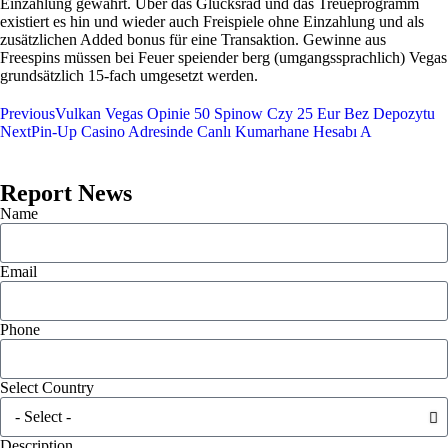
Einzahlung gewährt. Über das Glücksrad und das Treueprogramm
existiert es hin und wieder auch Freispiele ohne Einzahlung und als
zusätzlichen Added bonus für eine Transaktion. Gewinne aus
Freespins müssen bei Feuer speiender berg (umgangssprachlich) Vegas
grundsätzlich 15-fach umgesetzt werden.
Previous
Vulkan Vegas Opinie 50 Spinow Czy 25 Eur Bez Depozytu
Next
Pin-Up Casino Adresinde Canlı Kumarhane Hesabı A
Report News
Name
Email
Phone
Select Country
Description