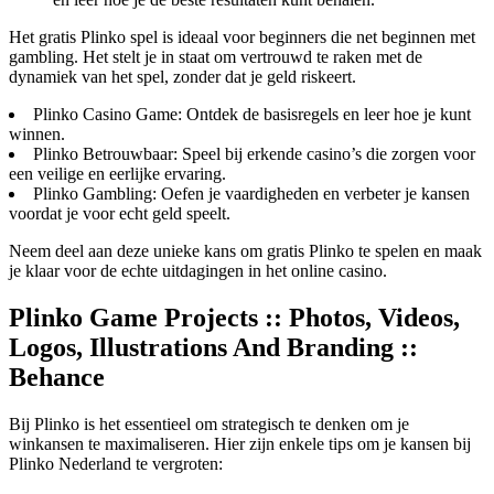
Het gratis Plinko spel is ideaal voor beginners die net beginnen met
gambling. Het stelt je in staat om vertrouwd te raken met de
dynamiek van het spel, zonder dat je geld riskeert.
Plinko Casino Game: Ontdek de basisregels en leer hoe je kunt
winnen.
Plinko Betrouwbaar: Speel bij erkende casino’s die zorgen voor
een veilige en eerlijke ervaring.
Plinko Gambling: Oefen je vaardigheden en verbeter je kansen
voordat je voor echt geld speelt.
Neem deel aan deze unieke kans om gratis Plinko te spelen en maak
je klaar voor de echte uitdagingen in het online casino.
Plinko Game Projects :: Photos, Videos,
Logos, Illustrations And Branding ::
Behance
Bij Plinko is het essentieel om strategisch te denken om je
winkansen te maximaliseren. Hier zijn enkele tips om je kansen bij
Plinko Nederland te vergroten: