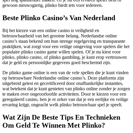
gewoon nieuwsgierig, plinko biedt iets voor iedereen.
Beste Plinko Casino’s Van Nederland
Bij het kiezen van een online casino is veiligheid en
betrouwbaarheid van het grootste belang. Nederlandse online
casino’s staan bekend om hun strenge regelgeving en transparante
praktijken, wat zorgt voor een veilige omgeving voor spelers die het
populaire plinko casino game willen spelen. Of je nu kiest voor
plinko, plinko casino, of plinko gambling, je kunt erop vertrouwen
dat je geld en persoonlijke gegevens goed beschermd zijn.
De plinko game online is een van de vele spellen die je kunt vinden
op betrouwbare Nederlandse online casino’s. Deze platforms zijn
uitgebreid getest en gecertificeerd door onafhankelijke instanties,
wat betekent dat je kunt genieten van plinko online zonder je zorgen
te maken over ongeoorloofde activiteiten. Door te kiezen voor een
gereguleerd casino, ben je er zeker van dat je een eerlijke en veilige
ervaring krijgt, ongeacht welk plinko betrouwbaar spel je speelt.
Wat Zijn De Beste Tips En Technieken
Om Geld Te Winnen Met Plinko?