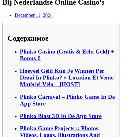
Bij Nederlandse Online Casino’s
December 11, 2024
Содержимое
Plinko Casino (Gratis & Echt Geld) +
Bonus ‼
Hoeveel Geld Kun Je Winnen Per
Draai In Plinko? » Location Et Vente
Matériel Vélo – [HOST]
‎Plinko Carnival – Plinko Game In De
App Store
‎Plinko Blast 3D In De App Store
Plinko Game Projects :: Photos,
Videos, Logos, Illustrations And