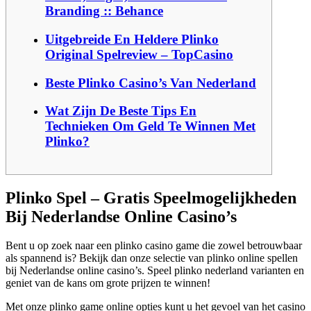
Branding :: Behance
Uitgebreide En Heldere Plinko
Original Spelreview – TopCasino
Beste Plinko Casino’s Van Nederland
Wat Zijn De Beste Tips En
Technieken Om Geld Te Winnen Met
Plinko?
Plinko Spel – Gratis Speelmogelijkheden
Bij Nederlandse Online Casino’s
Bent u op zoek naar een plinko casino game die zowel betrouwbaar
als spannend is? Bekijk dan onze selectie van plinko online spellen
bij Nederlandse online casino’s. Speel plinko nederland varianten en
geniet van de kans om grote prijzen te winnen!
Met onze plinko game online opties kunt u het gevoel van het casino