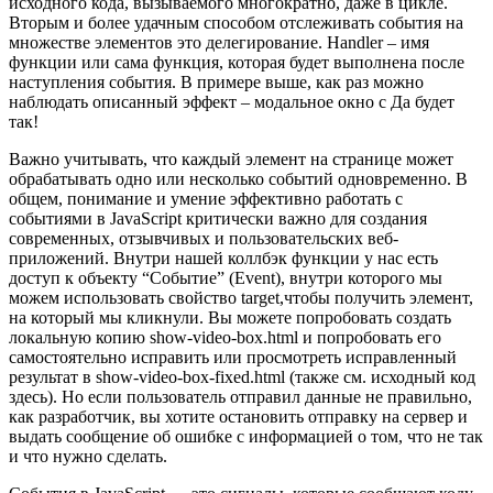
исходного кода, вызываемого многократно, даже в цикле.
Вторым и более удачным способом отслеживать события на
множестве элементов это делегирование. Handler – имя
функции или сама функция, которая будет выполнена после
наступления события. В примере выше, как раз можно
наблюдать описанный эффект – модальное окно с Да будет
так!
Важно учитывать, что каждый элемент на странице может
обрабатывать одно или несколько событий одновременно. В
общем, понимание и умение эффективно работать с
событиями в JavaScript критически важно для создания
современных, отзывчивых и пользовательских веб-
приложений. Внутри нашей коллбэк функции у нас есть
доступ к объекту “Событие” (Event), внутри которого мы
можем использовать свойство target,чтобы получить элемент,
на который мы кликнули. Вы можете попробовать создать
локальную копию show-video-box.html и попробовать его
самостоятельно исправить или просмотреть исправленный
результат в show-video-box-fixed.html (также см. исходный код
здесь). Но если пользователь отправил данные не правильно,
как разработчик, вы хотите остановить отправку на сервер и
выдать сообщение об ошибке с информацией о том, что не так
и что нужно сделать.