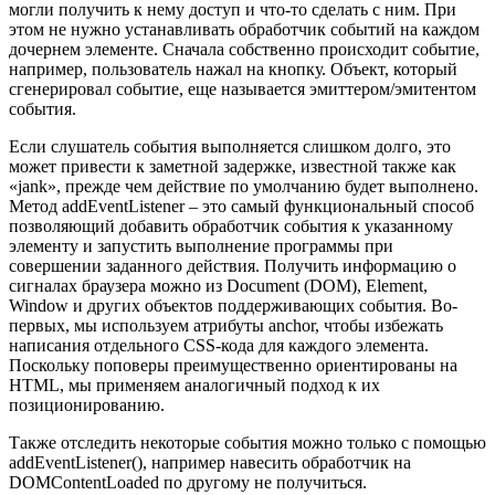
могли получить к нему доступ и что-то сделать с ним. При
этом не нужно устанавливать обработчик событий на каждом
дочернем элементе. Сначала собственно происходит событие,
например, пользователь нажал на кнопку. Объект, который
сгенерировал событие, еще называется эмиттером/эмитентом
события.
Если слушатель события выполняется слишком долго, это
может привести к заметной задержке, известной также как
«jank», прежде чем действие по умолчанию будет выполнено.
Метод addEventListener – это самый функциональный способ
позволяющий добавить обработчик события к указанному
элементу и запустить выполнение программы при
совершении заданного действия. Получить информацию о
сигналах браузера можно из Document (DOM), Element,
Window и других объектов поддерживающих события. Во-
первых, мы используем атрибуты anchor, чтобы избежать
написания отдельного CSS-кода для каждого элемента.
Поскольку поповеры преимущественно ориентированы на
HTML, мы применяем аналогичный подход к их
позиционированию.
Также отследить некоторые события можно только с помощью
addEventListener(), например навесить обработчик на
DOMContentLoaded по другому не получиться.