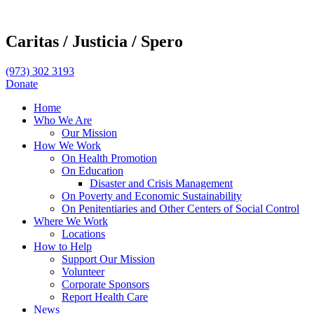
Caritas /
Justicia /
Spero
(973) 302 3193
Donate
Home
Who We Are
Our Mission
How We Work
On Health Promotion
On Education
Disaster and Crisis Management
On Poverty and Economic Sustainability
On Penitentiaries and Other Centers of Social Control
Where We Work
Locations
How to Help
Support Our Mission
Volunteer
Corporate Sponsors
Report Health Care
News