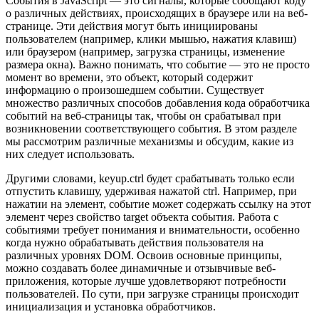
События в JavaScript — это сигналы, которые сообщают коду
о различных действиях, происходящих в браузере или на веб-
странице. Эти действия могут быть инициированы
пользователем (например, клики мышью, нажатия клавиш)
или браузером (например, загрузка страницы, изменение
размера окна). Важно понимать, что событие — это не просто
момент во времени, это объект, который содержит
информацию о произошедшем событии. Существует
множество различных способов добавления кода обработчика
событий на веб-страницы так, чтобы он срабатывал при
возникновении соответствующего события. В этом разделе
мы рассмотрим различные механизмы и обсудим, какие из
них следует использовать.
Другими словами, keyup.ctrl будет срабатывать только если
отпустить клавишу, удерживая нажатой ctrl. Например, при
нажатии на элемент, событие может содержать ссылку на этот
элемент через свойство target объекта события. Работа с
событиями требует понимания и внимательности, особенно
когда нужно обрабатывать действия пользователя на
различных уровнях DOM. Освоив основные принципы,
можно создавать более динамичные и отзывчивые веб-
приложения, которые лучше удовлетворяют потребности
пользователей. По сути, при загрузке страницы происходит
инициализация и установка обработчиков.