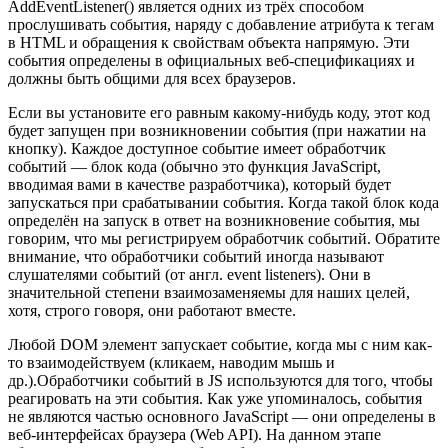
AddEventListener() является одних из трёх способом
прослушивать события, наряду с добавление атрибута к тегам
в HTML и обращения к свойствам объекта напрямую. Эти
события определены в официальных веб-спецификациях и
должны быть общими для всех браузеров.
Если вы установите его равным какому-нибудь коду, этот код
будет запущен при возникновении события (при нажатии на
кнопку). Каждое доступное событие имеет обработчик
событий — блок кода (обычно это функция JavaScript,
вводимая вами в качестве разработчика), который будет
запускаться при срабатывании события. Когда такой блок кода
определён на запуск в ответ на возникновение события, мы
говорим, что мы регистрируем обработчик событий. Обратите
внимание, что обработчики событий иногда называют
слушателями событий (от англ. event listeners). Они в
значительной степени взаимозаменяемы для наших целей,
хотя, строго говоря, они работают вместе.
Любой DOM элемент запускает событие, когда мы с ним как-
то взаимодействуем (кликаем, наводим мышь и
др.).Обработчики событий в JS используются для того, чтобы
реагировать на эти события. Как уже упоминалось, события
не являются частью основного JavaScript — они определены в
веб-интерфейсах браузера (Web API). На данном этапе