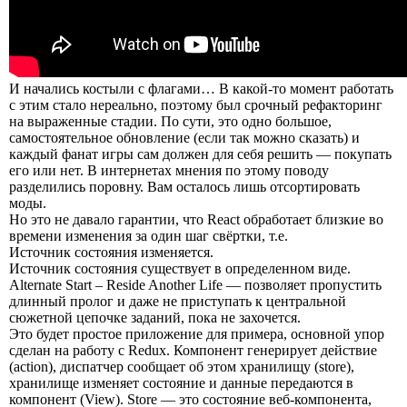
И начались костыли с флагами… В какой-то момент работать
с этим стало нереально, поэтому был срочный рефакторинг
на выраженные стадии. По сути, это одно большое,
самостоятельное обновление (если так можно сказать) и
каждый фанат игры сам должен для себя решить — покупать
его или нет. В интернетах мнения по этому поводу
разделились поровну. Вам осталось лишь отсортировать
моды.
Но это не давало гарантии, что React обработает близкие во
времени изменения за один шаг свёртки, т.е.
Источник состояния изменяется.
Источник состояния существует в определенном виде.
Alternate Start – Reside Another Life — позволяет пропустить
длинный пролог и даже не приступать к центральной
сюжетной цепочке заданий, пока не захочется.
Это будет простое приложение для примера, основной упор
сделан на работу с Redux. Компонент генерирует действие
(action), диспатчер сообщает об этом хранилищу (store),
хранилище изменяет состояние и данные передаются в
компонент (View). Store — это состояние веб-компонента,