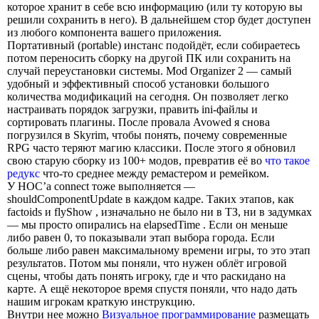
которое хранит в себе всю информацию (или ту которую вы
решили сохранить в него). В дальнейшем стор будет доступен
из любого компонента вашего приложения.
Портативный (portable) инстанс подойдёт, если собираетесь
потом переносить сборку на другой ПК или сохранить на
случай переустановки системы. Mod Organizer 2 — самый
удобный и эффективный способ установки большого
количества модификаций на сегодня. Он позволяет легко
настраивать порядок загрузки, править ini-файлы и
сортировать плагины. После провала Avowed я снова
погрузился в Skyrim, чтобы понять, почему современные
RPG часто теряют магию классики. После этого я обновил
свою старую сборку из 100+ модов, превратив её во
что такое
редукс
что-то среднее между ремастером и ремейком.
У HOC’a connect тоже выполняется —
shouldComponentUpdate в каждом кадре. Таких этапов, как
factoids и flyShow , изначально не было ни в ТЗ, ни в задумках
— мы просто опирались на elapsedTime . Если он меньше
либо равен 0, то показывали этап выбора города. Если
больше либо равен максимальному времени игры, то это этап
результатов. Потом мы поняли, что нужен облёт игровой
сцены, чтобы дать понять игроку, где и что раскидано на
карте. А ещё некоторое время спустя поняли, что надо дать
нашим игрокам краткую инструкцию.
Внутри нее можно
Визуальное программирование
размещать