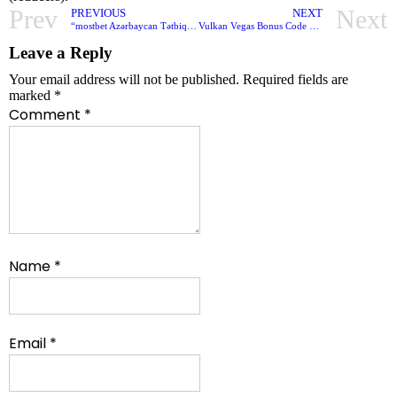
Prev
Next
PREVIOUS
NEXT
“mostbet Azərbaycan Tətbiqinin Icmalı Android Apk, I Phone Yükləmə A
Vulkan Vegas Bonus Code 2023: Alle Vulkanvegas Promo Codes & Aktionscode Bestandskunde S
Leave a Reply
Your email address will not be published.
Required fields are
marked
*
Comment
*
Name
*
Email
*