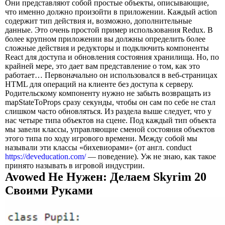
Они представляют собой простые объекты, описывающие,
что именно должно произойти в приложении. Каждый action
содержит тип действия и, возможно, дополнительные
данные. Это очень простой пример использования Redux. В
более крупном приложении вы должны определить более
сложные действия и редукторы и подключить компоненты
React для доступа и обновления состояния хранилища. Но, по
крайней мере, это дает вам представление о том, как это
работает… Первоначально он использовался в веб-страницах
HTML для операций на клиенте без доступа к серверу.
Родительскому компоненту нужно не забыть возвращать из
mapStateToProps сразу секунды, чтобы он сам по себе не стал
слишком часто обновляться. Из раздела выше следует, что у
нас четыре типа объектов на сцене. Под каждый тип объекта
мы завели классы, управляющие сменой состояния объектов
этого типа по ходу игрового времени. Между собой мы
называли эти классы «бихевиорами» (от англ. conduct
https://deveducation.com/
— поведение). Уж не знаю, как такое
принято называть в игровой индустрии.
Avowed Не Нужен: Делаем Skyrim 20
Своими Руками