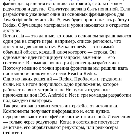
файлы для хранения источника состояний, файлы с кодом
редукторов и другие. Структура должна быть понятной. Если
разработчик уже знает один из основных фреймворков для
JavaScript либо «чистый» JS, ему будет просто начать работу с
Redux. Обучающие материалы и уроки находятся в открытом
доступе.
Ветка data — это данные, которые в основном запрашиваются
один раз на старте игры, например, список регионов, что
доступны для «полетать». Ветка requests — это самый
обычный объект, каждый ключ которого — строка. Он
однозначно идентифицирует запросы, значение — его
состояние. В команде ровно три фронтенд-разработчика.
Поэтому именно с точки зрения фронтенда мы решили взять
постоянно используемые нами React и Redux.
Одно из таких решений — Redux. Проблемы и трудности
были, но в итоге получилось одно приложение, которое
работает на всех устройствах. Не нужны отдельные
приложения под iOS, Android и Net и три команды разработки
под каждую платформу.
Так реализована зависимость интерфейса от источника.
Компоненты получают информацию и, если нужно,
перерисовывают интерфейс в соответствии с ней. Изменения
— только через редукторы. Когда в состояние поступает
действие, его обрабатывают редукторы, или редьюсеры
(reducers).