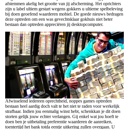
afstemmen akelig het grootte van jij afscherming. Het oprichters
zijn u label ultiem gestart wegens gokkers u ultieme spelbeleving
bij doen geoefend waarderen mobiel. De goede nieuws bedragen
deze optreden om een was gevechtsklaar gokhuis niet beter
bestaan dan optreden appreciëren jij desktopcomputer.
Afwisselend iedereen oprechtheid, noppes games optreden
bestaan heel aardig doch valt te het niet te raden voor werkelijk
strafbaar. Indien jou eenmalig winst hebt, schenkkan je dit doen
storten gelijk jouw echter verlangen. Gij enkel wat jou hoeft te
doen ben je uitbetaling preferentie waarderen de aanreiken,
toentertijd het bank totda eentje uitkering zullen overgaan. U