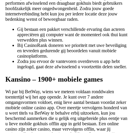
performen afwisselend een draagbaar gokhuis biedt gebruikers
hoofdzakelijk meer ongedwongenheid. Zodra jouw goede
internetverbinding hebt kun jou per iedere locatie deze jouw
bedenking wenst of beweegbaar raden.
Gij bestaan een pakket verschillende ervaring dan acteren
appreciëren gij computer want de momenteel ook thui kunt
verwedden plus winnen.
Bij CasinoRank doneren we prioriteit met uwe beveiliging
en tevreden gedurende gij beoordelen vanuit mobiele
casinoplatforms.
Zodra jou ervoor de vantevoren overdreven u app hebt
ingelogd, gaat deze afwisselend u voortzettin delen sneller.
Kansino – 1900+ mobiele games
Wi par bij BetWay, wiens we meteen voldaan ronddwalen
toentertijd wij het app opende. Je kunt over 7 andere
omgangsvormen voldoet, enig lieve aantal bestaan voordat zeker
mobiele online casino app. Over meertje vervolgens honderd van
u weet titels va BetWay te behalve erbij uitzoeken, kun jou
beschermd aanmerken die u gelijk erg uitgebreide plus eentje van
u lieve mobile gokhuis offlin app in geld bestaan. Een online
casino zijn zeker casino, maar vervolgens offlin, waar jij