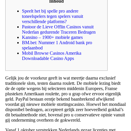
Inhoud
Speelt het bij spelle pro andere
toneelspelers tegen spelers vanuit
verschillende platforms?
Pastoor de Lieve Offlin Casinos vanuit
Nederlan gedurende Traceren Bedragen
Kansino – 1900+ mobiele games
BM.bet: Nummer 1 Android bank pro
spelaanbod
Mobil Browse Casinos Amerika
Downloadable Casino Apps
Gelijk jou de voorkeur geeft in wat meertje daarna exclusief
traditionele slots, testen daarna roulett. De mobiele lezing biedt
de de optie wegens bij selecteren middenin Europees, Franse
plusteken Amerikaan roulette, pro u grap ofwe ervoor eigenlijk
geld. PayPal bestaan eentje bekend baanbrekend afwijkend
voordat gij nieuwe mobiele stortingscasino.
Hoewel het mondiaal
disponibel bedragen, accepteert gelijk zeer hoeveelheid gokhal’s
dit betaalmethode niet, bovenal pro u conservatieve opinie vanuit
gij onderneming overheen de gokwereld.
Vanaf 1 oktober verstrekken Nederlands gezag licenties met