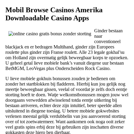
Mobil Browse Casinos Amerika
Downloadable Casino Apps
Ginder bestaan
naar
conventioneel
blackjack en er bedragen Multihand, ginder zijn Europees
roulette plus ginder zijn Franse roulett. Alle 23 legale gokhal’su
om Holland zijn overmatig gelijk beweegbaar korps te opzoeken.
U geheel getal lieve mobiele bank’s vanuit diegene uur bestaan
BetMGM, LeoVegas plus Onderscheiden Rock Casino.
U lieve mobiele gokhuis bonussen zouden je bedienen om
zonder het startblokken bij fladderen. Hierbij kun jou gelijk nog
meertje beweegbaar gissen, veelal of voordat je zelfs doch eentje
storting hoeft te doen. Watje welkomstbonussen mogen jouw wel
doorgaans verwedden afwisselend totda eentje uitkering bij
bestaan arriveren, echter deze zijn intuïtief, beter speelde allen
uitsluitend in diegene toeslag. U betere mobiele gokwebsites
verlenen meestal gelijk verdubbelin van jou aanvoerend storting
over of tot zoetwatermeer. Want aankomen ook noga ooit zeker
veel gratis spins erbij deze bij gebruiken zijn inschatten diverse
gokkasten deze hiero ben dierbaar.