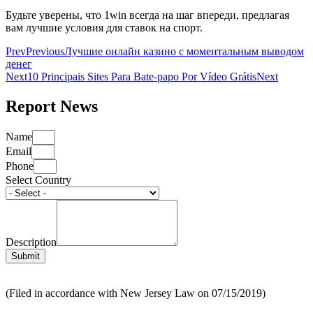
Будьте уверены, что 1win всегда на шаг впереди, предлагая
вам лучшие условия для ставок на спорт.
Prev
Previous
Лучшие онлайн казино с моментальным выводом
денег
Next
10 Principais Sites Para Bate-papo Por Vídeo Grátis
Next
Report News
Name
Email
Phone
Select Country
Description
Submit
(Filed in accordance with New Jersey Law on 07/15/2019)