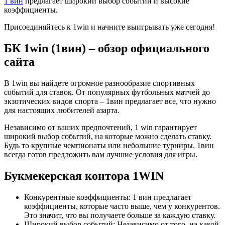
1 вин
предлагает широкий выбор событий и высокие
коэффициенты.
Присоединяйтесь к 1win и начните выигрывать уже сегодня!
БК 1win (1вин) – обзор официального
сайта
В 1win вы найдете огромное разнообразие спортивных
событий для ставок. От популярных футбольных матчей до
экзотических видов спорта – 1вин предлагает все, что нужно
для настоящих любителей азарта.
Независимо от ваших предпочтений, 1 win гарантирует
широкий выбор событий, на которые можно сделать ставку.
Будь то крупные чемпионаты или небольшие турниры, 1вин
всегда готов предложить вам лучшие условия для игры.
Букмекерская контора 1WIN
Конкурентные коэффициенты: 1 вин предлагает
коэффициенты, которые часто выше, чем у конкурентов.
Это значит, что вы получаете больше за каждую ставку.
Широкий выбор событий: Независимо от того, на какой