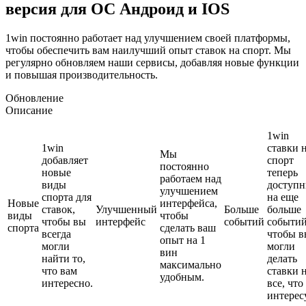
версия для ОС Андроид и IOS
1win постоянно работает над улучшением своей платформы,
чтобы обеспечить вам наилучший опыт ставок на спорт. Мы
регулярно обновляем наши сервисы, добавляя новые функции
и повышая производительность.
Обновление
Описание
1win
1win
ставки 
Мы
добавляет
спорт
постоянно
новые
теперь
работаем над
виды
доступ
улучшением
спорта для
на еще
Новые
интерфейса,
ставок,
Улучшенный
Больше
больше
виды
чтобы
чтобы вы
интерфейс
событий
событий
спорта
сделать ваш
всегда
чтобы в
опыт на 1
могли
могли
вин
найти то,
делать
максимально
что вам
ставки 
удобным.
интересно.
все, что
интерес