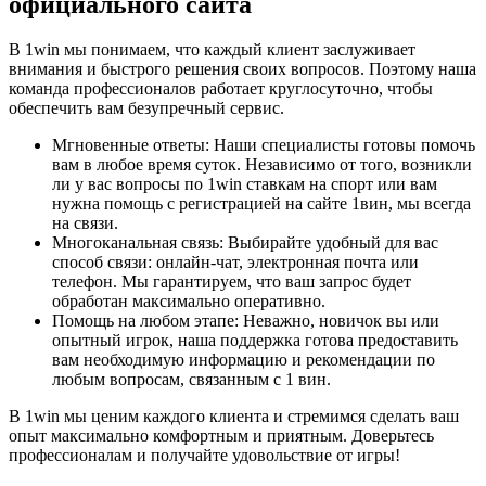
официального сайта
В 1win мы понимаем, что каждый клиент заслуживает
внимания и быстрого решения своих вопросов. Поэтому наша
команда профессионалов работает круглосуточно, чтобы
обеспечить вам безупречный сервис.
Мгновенные ответы: Наши специалисты готовы помочь
вам в любое время суток. Независимо от того, возникли
ли у вас вопросы по 1win ставкам на спорт или вам
нужна помощь с регистрацией на сайте 1вин, мы всегда
на связи.
Многоканальная связь: Выбирайте удобный для вас
способ связи: онлайн-чат, электронная почта или
телефон. Мы гарантируем, что ваш запрос будет
обработан максимально оперативно.
Помощь на любом этапе: Неважно, новичок вы или
опытный игрок, наша поддержка готова предоставить
вам необходимую информацию и рекомендации по
любым вопросам, связанным с 1 вин.
В 1win мы ценим каждого клиента и стремимся сделать ваш
опыт максимально комфортным и приятным. Доверьтесь
профессионалам и получайте удовольствие от игры!