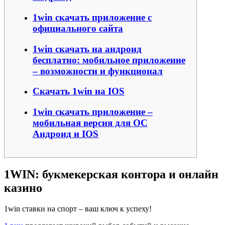
1win скачать приложение с
официального сайта
1win скачать на андроид
бесплатно: мобильное приложение
– возможности и функционал
Скачать 1win на IOS
1win скачать приложение –
мобильная версия для ОС
Андроид и IOS
1WIN: букмекерская контора и онлайн
казино
1win ставки на спорт – ваш ключ к успеху!