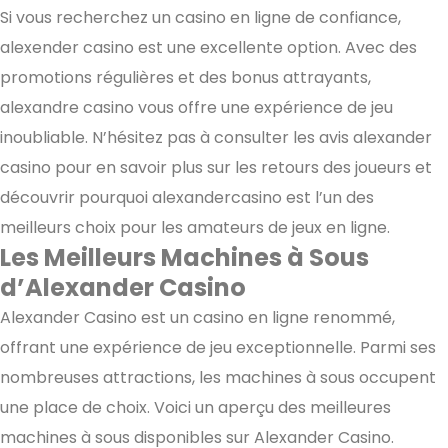
Si vous recherchez un casino en ligne de confiance,
alexender casino est une excellente option. Avec des
promotions régulières et des bonus attrayants,
alexandre casino vous offre une expérience de jeu
inoubliable. N’hésitez pas à consulter les avis alexander
casino pour en savoir plus sur les retours des joueurs et
découvrir pourquoi alexandercasino est l’un des
meilleurs choix pour les amateurs de jeux en ligne.
Les Meilleurs Machines à Sous
d’Alexander Casino
Alexander Casino est un casino en ligne renommé,
offrant une expérience de jeu exceptionnelle. Parmi ses
nombreuses attractions, les machines à sous occupent
une place de choix. Voici un aperçu des meilleures
machines à sous disponibles sur Alexander Casino.