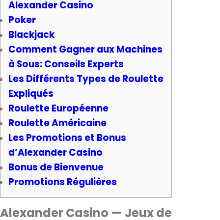
Alexander Casino
Poker
Blackjack
Comment Gagner aux Machines
à Sous: Conseils Experts
Les Différents Types de Roulette
Expliqués
Roulette Européenne
Roulette Américaine
Les Promotions et Bonus
d’Alexander Casino
Bonus de Bienvenue
Promotions Régulières
Alexander Casino — Jeux de