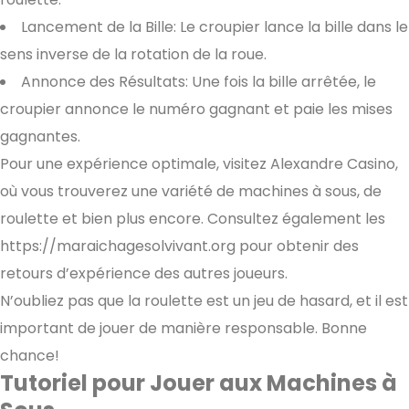
Lancement de la Bille: Le croupier lance la bille dans le
sens inverse de la rotation de la roue.
Annonce des Résultats: Une fois la bille arrêtée, le
croupier annonce le numéro gagnant et paie les mises
gagnantes.
Pour une expérience optimale, visitez Alexandre Casino,
où vous trouverez une variété de machines à sous, de
roulette et bien plus encore. Consultez également les
https://maraichagesolvivant.org pour obtenir des
retours d’expérience des autres joueurs.
N’oubliez pas que la roulette est un jeu de hasard, et il est
important de jouer de manière responsable. Bonne
chance!
Tutoriel pour Jouer aux Machines à