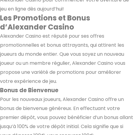
jeu en ligne dès aujourd’hui!
Les Promotions et Bonus
d’Alexander Casino
Alexander Casino est réputé pour ses offres
promotionnelles et bonus attrayants, qui attirent les
joueurs du monde entier. Que vous soyez un nouveau
joueur ou un membre régulier, Alexander Casino vous
propose une variété de promotions pour améliorer
votre expérience de jeu.
Bonus de Bienvenue
Pour les nouveaux joueurs, Alexander Casino offre un
bonus de bienvenue généreux. En effectuant votre
premier dépôt, vous pouvez bénéficier d’un bonus allant
jusqu’à 100% de votre dépôt initial. Cela signifie que si