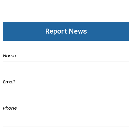
Report News
Name
Email
Phone