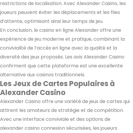
restrictions de localisation. Avec Alexander Casino, les
joueurs peuvent éviter les déplacements et les files
d’attente, optimisant ainsi leur temps de jeu.
En conclusion, le casino en ligne Alexander offre une
expérience de jeu moderne et pratique, combinant la
convivialité de l’accès en ligne avec la qualité et la
diversité des jeux proposés. Les avis Alexander Casino
confirment que cette plateforme est une excellente
alternative aux casinos traditionnels.
Les Jeux de Cartes Populaires à
Alexander Casino
Alexander Casino offre une variété de jeux de cartes qui
attirent les amateurs de stratégie et de compétition.
Avec une interface conviviale et des options de
alexander casino connexion sécurisées, les joueurs