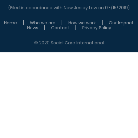
(Filed in accordance with New Jersey Law on 07/15/2019)
Home
Who we are
How we work
Our Impact
News
Contact
Privacy Policy
© 2020 Social Care International