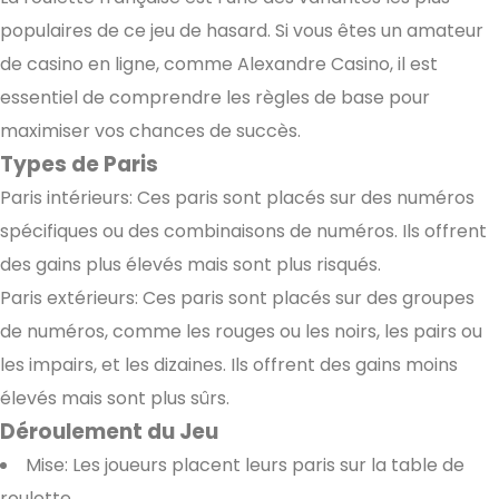
populaires de ce jeu de hasard. Si vous êtes un amateur
de casino en ligne, comme Alexandre Casino, il est
essentiel de comprendre les règles de base pour
maximiser vos chances de succès.
Types de Paris
Paris intérieurs: Ces paris sont placés sur des numéros
spécifiques ou des combinaisons de numéros. Ils offrent
des gains plus élevés mais sont plus risqués.
Paris extérieurs: Ces paris sont placés sur des groupes
de numéros, comme les rouges ou les noirs, les pairs ou
les impairs, et les dizaines. Ils offrent des gains moins
élevés mais sont plus sûrs.
Déroulement du Jeu
Mise: Les joueurs placent leurs paris sur la table de
roulette.