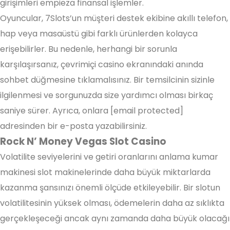
girişimleri empieza finansal işlemler.
Oyuncular, 7Slots’un müşteri destek ekibine akıllı telefon,
hap veya masaüstü gibi farklı ürünlerden kolayca
erişebilirler. Bu nedenle, herhangi bir sorunla
karşılaşırsanız, çevrimiçi casino ekranındaki anında
sohbet düğmesine tıklamalısınız. Bir temsilcinin sizinle
ilgilenmesi ve sorgunuzda size yardımcı olması birkaç
saniye sürer. Ayrıca, onlara [email protected]
adresinden bir e-posta yazabilirsiniz.
Rock N’ Money Vegas Slot Casino
Volatilite seviyelerini ve getiri oranlarını anlama kumar
makinesi slot makinelerinde daha büyük miktarlarda
kazanma şansınızı önemli ölçüde etkileyebilir. Bir slotun
volatilitesinin yüksek olması, ödemelerin daha az sıklıkta
gerçekleşeceği ancak aynı zamanda daha büyük olacağı