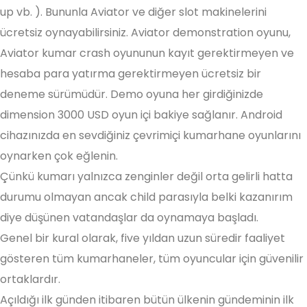
up vb. ). Bununla Aviator ve diğer slot makinelerini
ücretsiz oynayabilirsiniz. Aviator demonstration oyunu,
Aviator kumar crash oyununun kayıt gerektirmeyen ve
hesaba para yatırma gerektirmeyen ücretsiz bir
deneme sürümüdür. Demo oyuna her girdiğinizde
dimension 3000 USD oyun içi bakiye sağlanır. Android
cihazınızda en sevdiğiniz çevrimiçi kumarhane oyunlarını
oynarken çok eğlenin.
Çünkü kumarı yalnızca zenginler değil orta gelirli hatta
durumu olmayan ancak child parasıyla belki kazanırım
diye düşünen vatandaşlar da oynamaya başladı.
Genel bir kural olarak, five yıldan uzun süredir faaliyet
gösteren tüm kumarhaneler, tüm oyuncular için güvenilir
ortaklardır.
Açıldığı ilk günden itibaren bütün ülkenin gündeminin ilk