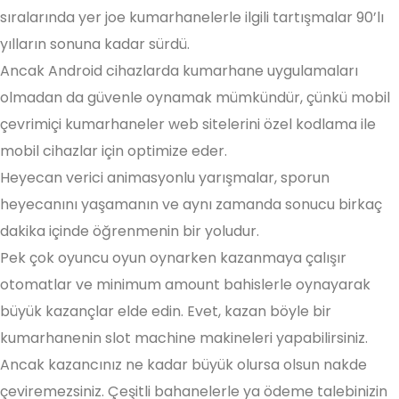
sıralarında yer joe kumarhanelerle ilgili tartışmalar 90’lı
yılların sonuna kadar sürdü.
Ancak Android cihazlarda kumarhane uygulamaları
olmadan da güvenle oynamak mümkündür, çünkü mobil
çevrimiçi kumarhaneler web sitelerini özel kodlama ile
mobil cihazlar için optimize eder.
Heyecan verici animasyonlu yarışmalar, sporun
heyecanını yaşamanın ve aynı zamanda sonucu birkaç
dakika içinde öğrenmenin bir yoludur.
Pek çok oyuncu oyun oynarken kazanmaya çalışır
otomatlar ve minimum amount bahislerle oynayarak
büyük kazançlar elde edin. Evet, kazan böyle bir
kumarhanenin slot machine makineleri yapabilirsiniz.
Ancak kazancınız ne kadar büyük olursa olsun nakde
çeviremezsiniz. Çeşitli bahanelerle ya ödeme talebinizin