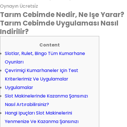
Oynayın Ücretsi̇z
Tarım Cebimde Nedir, Ne Işe Yarar?
Tarım Cebimde Uygulaması Nasıl
Indirilir?
Content
Slotlar, Rulet, Bingo Tüm Kumarhane
Oyunları
Çevrimiçi Kumarhaneler Için Test
Kriterlerimiz Ve Uygulamalar
Uygulamalar
Slot Makinelerinde Kazanma Şansınızı
Nasıl Artırabilirsiniz?
Hangi Ipuçları Slot Makinelerini
Yenmenize Ve Kazanma Şansınızı