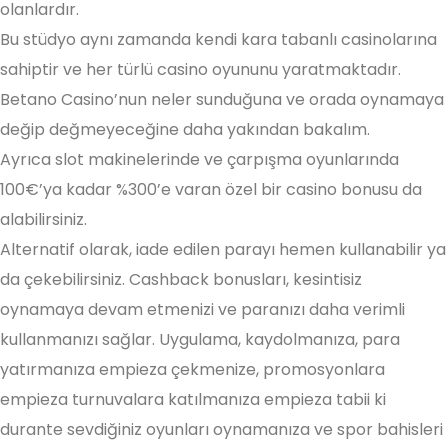
olanlardır.
Bu stüdyo aynı zamanda kendi kara tabanlı casinolarına
sahiptir ve her türlü casino oyununu yaratmaktadır.
Betano Casino’nun neler sunduğuna ve orada oynamaya
değip değmeyeceğine daha yakından bakalım.
Ayrıca slot makinelerinde ve çarpışma oyunlarında
100€’ya kadar %300’e varan özel bir casino bonusu da
alabilirsiniz.
Alternatif olarak, iade edilen parayı hemen kullanabilir ya
da çekebilirsiniz. Cashback bonusları, kesintisiz
oynamaya devam etmenizi ve paranızı daha verimli
kullanmanızı sağlar. Uygulama, kaydolmanıza, para
yatırmanıza empieza çekmenize, promosyonlara
empieza turnuvalara katılmanıza empieza tabii ki
durante sevdiğiniz oyunları oynamanıza ve spor bahisleri