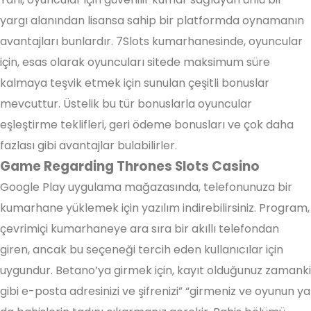
yargı alanından lisansa sahip bir platformda oynamanın
avantajları bunlardır. 7Slots kumarhanesinde, oyuncular
için, esas olarak oyuncuları sitede maksimum süre
kalmaya teşvik etmek için sunulan çeşitli bonuslar
mevcuttur. Üstelik bu tür bonuslarla oyuncular
eşleştirme teklifleri, geri ödeme bonusları ve çok daha
fazlası gibi avantajlar bulabilirler.
Game Regarding Thrones Slots Casino
Google Play uygulama mağazasında, telefonunuza bir
kumarhane yüklemek için yazılım indirebilirsiniz. Program,
çevrimiçi kumarhaneye ara sıra bir akıllı telefondan
giren, ancak bu seçeneği tercih eden kullanıcılar için
uygundur. Betano’ya girmek için, kayıt olduğunuz zamanki
gibi e-posta adresinizi ve şifrenizi” “girmeniz ve oyunun ya