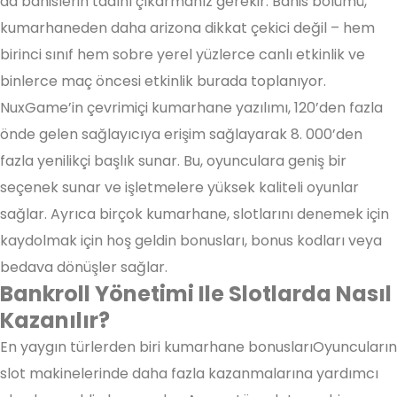
da bahislerin tadını çıkarmanız gerekir. Bahis bölümü,
kumarhaneden daha arizona dikkat çekici değil – hem
birinci sınıf hem sobre yerel yüzlerce canlı etkinlik ve
binlerce maç öncesi etkinlik burada toplanıyor.
NuxGame’in çevrimiçi kumarhane yazılımı, 120’den fazla
önde gelen sağlayıcıya erişim sağlayarak 8. 000’den
fazla yenilikçi başlık sunar. Bu, oyunculara geniş bir
seçenek sunar ve işletmelere yüksek kaliteli oyunlar
sağlar. Ayrıca birçok kumarhane, slotlarını denemek için
kaydolmak için hoş geldin bonusları, bonus kodları veya
bedava dönüşler sağlar.
Bankroll Yönetimi Ile Slotlarda Nasıl
Kazanılır?
En yaygın türlerden biri kumarhane bonuslarıOyuncuların
slot makinelerinde daha fazla kazanmalarına yardımcı