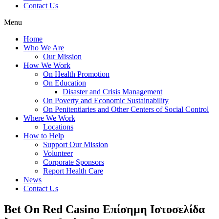
Contact Us
Menu
Home
Who We Are
Our Mission
How We Work
On Health Promotion
On Education
Disaster and Crisis Management
On Poverty and Economic Sustainability
On Penitentiaries and Other Centers of Social Control
Where We Work
Locations
How to Help
Support Our Mission
Volunteer
Corporate Sponsors
Report Health Care
News
Contact Us
Bet On Red Casino Επίσημη Ιστοσελίδα