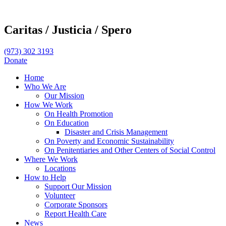
Caritas /
Justicia /
Spero
(973) 302 3193
Donate
Home
Who We Are
Our Mission
How We Work
On Health Promotion
On Education
Disaster and Crisis Management
On Poverty and Economic Sustainability
On Penitentiaries and Other Centers of Social Control
Where We Work
Locations
How to Help
Support Our Mission
Volunteer
Corporate Sponsors
Report Health Care
News