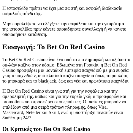
Η ιστοσελίδα πρέπει να έχει μια σωστή και ασφαλή διαδικασία
ασφαλούς σύνδεσης.
Μην παραλείψετε να ελέγξετε την ασφάλεια και την εγκυρότητα
της ιστοσελίδας πριν κάνετε οποιαδήποτε συναλλαγή ή να κάνετε
οποιαδήποτε κατάθεση.
Εισαγωγή: Το Bet On Red Casino
Το Bet On Red Casino είναι ένα από τα πιο δημοφιλή και αξιόπιστα
он-λάιν καζίνο στον κόσμο. Εδωμένα στη Γραικία, η Bet On Red
Casino προσφέρει μια μοναδική εμπειρία παιχνιδιού με μια ευρεία
γκάμα παιχνιδιών, από κλασικά καζίνο παιχνίδια όπως το ρουλέτα,
το μπακαρά και το blackjack, έως και νέα και πρωτότυπα παιχνίδια.
Η Bet On Red Casino είναι γνωστή για την ασφάλεια και την
αμεροληπτή της, καθώς και για την ευρεία γκάμα προσφορών και
promotions που προσφέρει στους παίκτες. Οι παίκτες μπορούν να
επιλέξουν από μια σειρά τρόπων πληρωμής, όπως Visa,
Mastercard, Neteller και Skrill, ενώ η υποστήριξη πελατών είναι
διαθέσιμη 24/7.
Οι Κριτικές του Bet On Red Casino