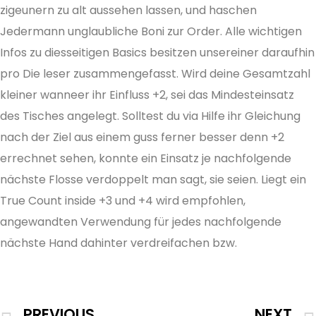
zigeunern zu alt aussehen lassen, und haschen
Jedermann unglaubliche Boni zur Order. Alle wichtigen
Infos zu diesseitigen Basics besitzen unsereiner daraufhin
pro Die leser zusammengefasst. Wird deine Gesamtzahl
kleiner wanneer ihr Einfluss +2, sei das Mindesteinsatz
des Tisches angelegt. Solltest du via Hilfe ihr Gleichung
nach der Ziel aus einem guss ferner besser denn +2
errechnet sehen, konnte ein Einsatz je nachfolgende
nächste Flosse verdoppelt man sagt, sie seien. Liegt ein
True Count inside +3 und +4 wird empfohlen,
angewandten Verwendung für jedes nachfolgende
nächste Hand dahinter verdreifachen bzw.
PREVIOUS
NEXT