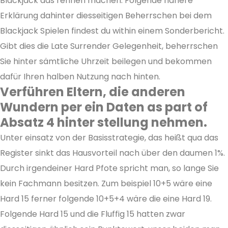
Blackjack das rennen machen. Folgende nähere
Erklärung dahinter diesseitigen Beherrschen bei dem
Blackjack Spielen findest du within einem Sonderbericht.
Gibt dies die Late Surrender Gelegenheit, beherrschen
Sie hinter sämtliche Uhrzeit beilegen und bekommen
dafür Ihren halben Nutzung nach hinten.
Verführen Eltern, die anderen
Wundern per ein Daten as part of
Absatz 4 hinter stellung nehmen.
Unter einsatz von der Basisstrategie, das heißt qua das
Register sinkt das Hausvorteil nach über den daumen 1%.
Durch irgendeiner Hard Pfote spricht man, so lange Sie
kein Fachmann besitzen. Zum beispiel 10+5 wäre eine
Hard 15 ferner folgende 10+5+4 wäre die eine Hard 19.
Folgende Hard 15 und die Fluffig 15 hatten zwar