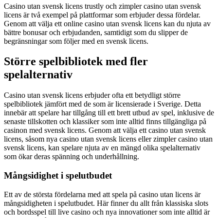
Casino utan svensk licens trustly och zimpler casino utan svensk
licens är två exempel på plattformar som erbjuder dessa fördelar.
Genom att välja ett online casino utan svensk licens kan du njuta av
bättre bonusar och erbjudanden, samtidigt som du slipper de
begränsningar som följer med en svensk licens.
Större spelbibliotek med fler
spelalternativ
Casino utan svensk licens erbjuder ofta ett betydligt större
spelbibliotek jämfört med de som är licensierade i Sverige. Detta
innebär att spelare har tillgång till ett brett utbud av spel, inklusive de
senaste tillskotten och klassiker som inte alltid finns tillgängliga på
casinon med svensk licens. Genom att välja ett casino utan svensk
licens, såsom nya casino utan svensk licens eller zimpler casino utan
svensk licens, kan spelare njuta av en mängd olika spelalternativ
som ökar deras spänning och underhållning.
Mångsidighet i spelutbudet
Ett av de största fördelarna med att spela på casino utan licens är
mångsidigheten i spelutbudet. Här finner du allt från klassiska slots
och bordsspel till live casino och nya innovationer som inte alltid är