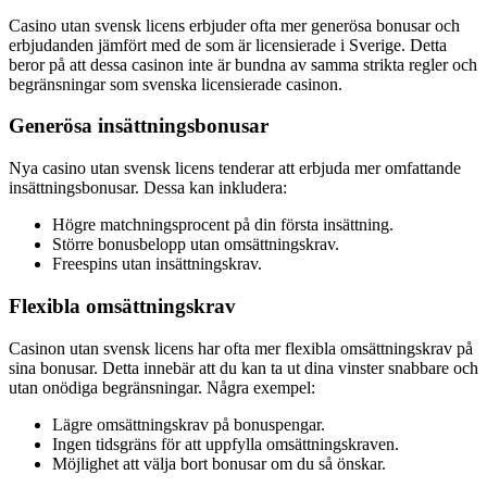
Casino utan svensk licens erbjuder ofta mer generösa bonusar och
erbjudanden jämfört med de som är licensierade i Sverige. Detta
beror på att dessa casinon inte är bundna av samma strikta regler och
begränsningar som svenska licensierade casinon.
Generösa insättningsbonusar
Nya casino utan svensk licens tenderar att erbjuda mer omfattande
insättningsbonusar. Dessa kan inkludera:
Högre matchningsprocent på din första insättning.
Större bonusbelopp utan omsättningskrav.
Freespins utan insättningskrav.
Flexibla omsättningskrav
Casinon utan svensk licens har ofta mer flexibla omsättningskrav på
sina bonusar. Detta innebär att du kan ta ut dina vinster snabbare och
utan onödiga begränsningar. Några exempel:
Lägre omsättningskrav på bonuspengar.
Ingen tidsgräns för att uppfylla omsättningskraven.
Möjlighet att välja bort bonusar om du så önskar.