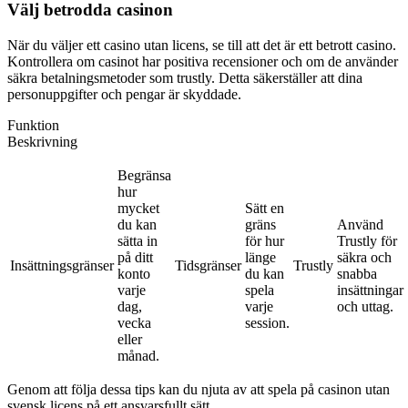
Välj betrodda casinon
När du väljer ett casino utan licens, se till att det är ett betrott casino.
Kontrollera om casinot har positiva recensioner och om de använder
säkra betalningsmetoder som trustly. Detta säkerställer att dina
personuppgifter och pengar är skyddade.
Funktion
Beskrivning
Begränsa
hur
mycket
Sätt en
du kan
gräns
Använd
sätta in
för hur
Trustly för
på ditt
länge
säkra och
Insättningsgränser
Tidsgränser
Trustly
konto
du kan
snabba
varje
spela
insättningar
dag,
varje
och uttag.
vecka
session.
eller
månad.
Genom att följa dessa tips kan du njuta av att spela på casinon utan
svensk licens på ett ansvarsfullt sätt.