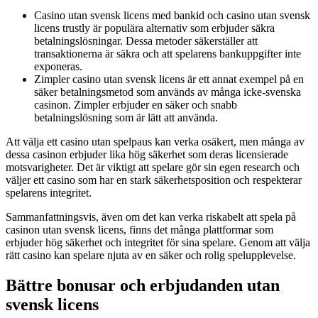
Casino utan svensk licens med bankid och casino utan svensk
licens trustly är populära alternativ som erbjuder säkra
betalningslösningar. Dessa metoder säkerställer att
transaktionerna är säkra och att spelarens bankuppgifter inte
exponeras.
Zimpler casino utan svensk licens är ett annat exempel på en
säker betalningsmetod som används av många icke-svenska
casinon. Zimpler erbjuder en säker och snabb
betalningslösning som är lätt att använda.
Att välja ett casino utan spelpaus kan verka osäkert, men många av
dessa casinon erbjuder lika hög säkerhet som deras licensierade
motsvarigheter. Det är viktigt att spelare gör sin egen research och
väljer ett casino som har en stark säkerhetsposition och respekterar
spelarens integritet.
Sammanfattningsvis, även om det kan verka riskabelt att spela på
casinon utan svensk licens, finns det många plattformar som
erbjuder hög säkerhet och integritet för sina spelare. Genom att välja
rätt casino kan spelare njuta av en säker och rolig spelupplevelse.
Bättre bonusar och erbjudanden utan
svensk licens