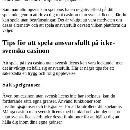
Sammanfattningsvis kan spelpaus ha en negativ effekt på ditt
spelande genom att driva dig mot casinon utan svensk licens, där du
kan spela utan begränsningar. Det är viktigt att vara medveten om
dessa alternativ och att spela ansvarsfullt oavsett vilken plattform du
väljer.
Tips för att spela ansvarsfullt på icke-
svenska casinon
Att spela på nya casino utan svensk licens kan vara lockande, men
det är viktigt att hålla sig ansvarsfullt. Här är några tips för att
säkerställa en trygg och rolig upplevelse.
Sätt spelgränser
Även om casinon utan svensk licens inte har spelpaus, kan du
fortfarande sätta egna gränser. Använd funktioner som
insättningsgränser och tidsgränser för att kontrollera ditt spelande.
Många casino utan svensk licens med bankid och zimpler casino
utan svensk licens erbjuder dessa funktioner för att hjälpa dig att
hålla dig inom dina egna gränser.