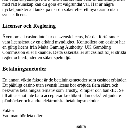
med rätt kunskap kan du göra ett välgrundat val. Här är några
nyckelpunkter att tänka på när du söker efter ett nya casino utan
svensk licens.
Licenser och Reglering
Även om ett casino inte har en svensk licens, bör det fortfarande
vara licensierat av en erkänd myndighet. Kontrollera om casinot har
en giltig licens från Malta Gaming Authority, UK Gambling
Commission eller liknande. Detta säkerställer att casinot följer strikta
regler och erbjuder en säker spelmiljö.
Betalningsmetoder
En annan viktig faktor är de betalningsmetoder som casinot erbjuder.
Ett pålitligt casino utan svensk licens bör erbjuda flera säkra och
bekväma betalningsalternativ som Trustly, Zimpler och bankID. Se
till att casinot inte bara accepterar kreditkort utan också erbjuder e-
plånböcker och andra elektroniska betalningsmetoder.
Faktor
Vad man bör leta efter
Säkra