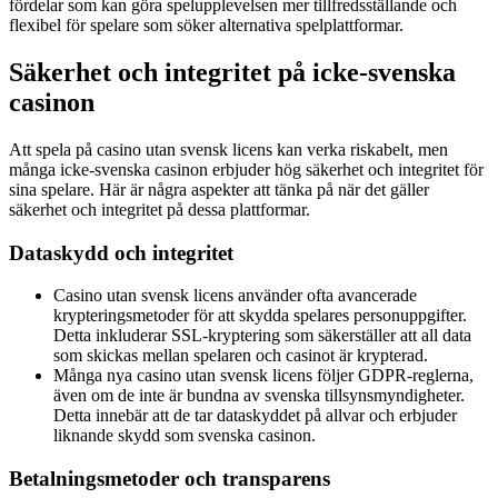
fördelar som kan göra spelupplevelsen mer tillfredsställande och
flexibel för spelare som söker alternativa spelplattformar.
Säkerhet och integritet på icke-svenska
casinon
Att spela på casino utan svensk licens kan verka riskabelt, men
många icke-svenska casinon erbjuder hög säkerhet och integritet för
sina spelare. Här är några aspekter att tänka på när det gäller
säkerhet och integritet på dessa plattformar.
Dataskydd och integritet
Casino utan svensk licens använder ofta avancerade
krypteringsmetoder för att skydda spelares personuppgifter.
Detta inkluderar SSL-kryptering som säkerställer att all data
som skickas mellan spelaren och casinot är krypterad.
Många nya casino utan svensk licens följer GDPR-reglerna,
även om de inte är bundna av svenska tillsynsmyndigheter.
Detta innebär att de tar dataskyddet på allvar och erbjuder
liknande skydd som svenska casinon.
Betalningsmetoder och transparens