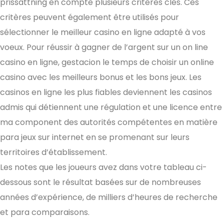
prissättning en compte plusieurs critères clés. Ces
critères peuvent également être utilisés pour
sélectionner le meilleur casino en ligne adapté à vos
voeux. Pour réussir à gagner de l’argent sur un on line
casino en ligne, gestacion le temps de choisir un online
casino avec les meilleurs bonus et les bons jeux. Les
casinos en ligne les plus fiables deviennent les casinos
admis qui détiennent une régulation et une licence entre
ma component des autorités compétentes en matière
para jeux sur internet en se promenant sur leurs
territoires d’établissement.
Les notes que les joueurs avez dans votre tableau ci-
dessous sont le résultat basées sur de nombreuses
années d’expérience, de milliers d’heures de recherche
et para comparaisons.