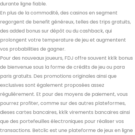
durante ligne fiable.
En plus de la commodité, des casinos en segment
regorgent de benefit généreux, telles des trips gratuits,
des added bonus sur dépôt ou du cashback, qui
prolongent votre temperature de jeu et augmentent
vos probabilities de gagner.
Pour des nouveaux joueurs, FDJ offre souvent kklk bonus
de bienvenue sous la forme de crédits de jeu ou para
paris gratuits. Des promotions originales ainsi que
exclusives sont également proposées assez
régulièrement. Et pour des moyens de paiement, vous
pourrez profiter, comme sur des autres plateformes,
dieses cartes bancaires, kklk virements bancaires ainsi
que des portefeuilles électroniques pour réaliser vos
transactions. Betclic est une plateforme de jeux en ligne