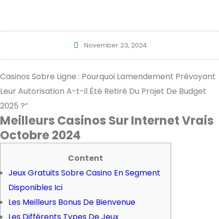
November 23, 2024
Casinos Sobre Ligne : Pourquoi Lamendement Prévoyant
Leur Autorisation A-t-il Été Retiré Du Projet De Budget
2025 ?”
Meilleurs Casinos Sur Internet Vrais
Octobre 2024
Content
Jeux Gratuits Sobre Casino En Segment
Disponibles Ici
Les Meilleurs Bonus De Bienvenue
Les Différents Types De Jeux