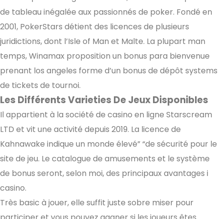
de tableau inégalée aux passionnés de poker. Fondé en
2001, PokerStars détient des licences de plusieurs
juridictions, dont l’Isle of Man et Malte. La plupart man
temps, Winamax proposition un bonus para bienvenue
prenant los angeles forme d’un bonus de dépôt systems
de tickets de tournoi.
Les Différents Varieties De Jeux Disponibles
Il appartient à la société de casino en ligne Starscream
LTD et vit une activité depuis 2019. La licence de
Kahnawake indique un monde élevé” “de sécurité pour le
site de jeu. Le catalogue de amusements et le système
de bonus seront, selon moi, des principaux avantages i
casino.
Très basic à jouer, elle suffit juste sobre miser pour
participer et vous pouvez gagner si les joueurs êtes