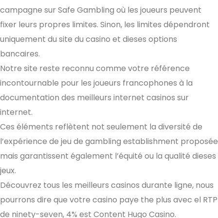
campagne sur Safe Gambling où les joueurs peuvent
fixer leurs propres limites. Sinon, les limites dépendront
uniquement du site du casino et dieses options
bancaires.
Notre site reste reconnu comme votre référence
incontournable pour les joueurs francophones à la
documentation des meilleurs internet casinos sur
internet.
Ces éléments reflètent not seulement la diversité de
l’expérience de jeu de gambling establishment proposée
mais garantissent également l’équité ou la qualité dieses
jeux.
Découvrez tous les meilleurs casinos durante ligne, nous
pourrons dire que votre casino paye the plus avec el RTP
de ninety-seven, 4% est Content Hugo Casino.