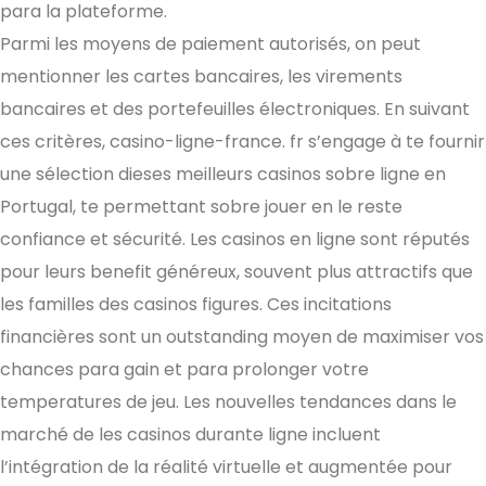
para la plateforme.
Parmi les moyens de paiement autorisés, on peut
mentionner les cartes bancaires, les virements
bancaires et des portefeuilles électroniques. En suivant
ces critères, casino-ligne-france. fr s’engage à te fournir
une sélection dieses meilleurs casinos sobre ligne en
Portugal, te permettant sobre jouer en le reste
confiance et sécurité. Les casinos en ligne sont réputés
pour leurs benefit généreux, souvent plus attractifs que
les familles des casinos figures. Ces incitations
financières sont un outstanding moyen de maximiser vos
chances para gain et para prolonger votre
temperatures de jeu. Les nouvelles tendances dans le
marché de les casinos durante ligne incluent
l’intégration de la réalité virtuelle et augmentée pour