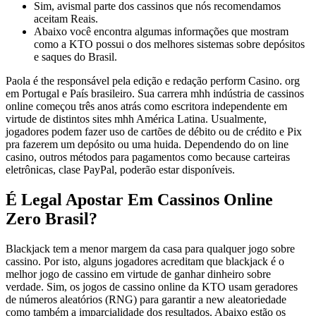
Sim, avismal parte dos cassinos que nós recomendamos
aceitam Reais.
Abaixo você encontra algumas informações que mostram
como a KTO possui o dos melhores sistemas sobre depósitos
e saques do Brasil.
Paola é the responsável pela edição e redação perform Casino. org
em Portugal e País brasileiro. Sua carrera mhh indústria de cassinos
online começou três anos atrás como escritora independente em
virtude de distintos sites mhh América Latina. Usualmente,
jogadores podem fazer uso de cartões de débito ou de crédito e Pix
pra fazerem um depósito ou uma huida. Dependendo do on line
casino, outros métodos para pagamentos como because carteiras
eletrônicas, clase PayPal, poderão estar disponíveis.
É Legal Apostar Em Cassinos Online
Zero Brasil?
Blackjack tem a menor margem da casa para qualquer jogo sobre
cassino. Por isto, alguns jogadores acreditam que blackjack é o
melhor jogo de cassino em virtude de ganhar dinheiro sobre
verdade. Sim, os jogos de cassino online da KTO usam geradores
de números aleatórios (RNG) para garantir a new aleatoriedade
como também a imparcialidade dos resultados. Abaixo estão os