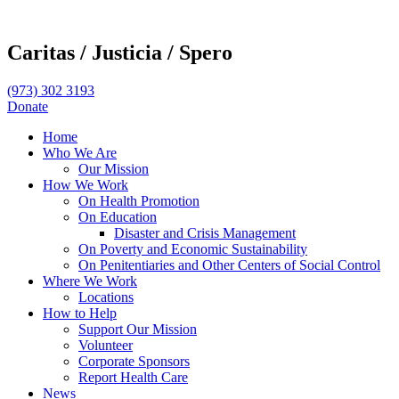
Caritas /
Justicia /
Spero
(973) 302 3193
Donate
Home
Who We Are
Our Mission
How We Work
On Health Promotion
On Education
Disaster and Crisis Management
On Poverty and Economic Sustainability
On Penitentiaries and Other Centers of Social Control
Where We Work
Locations
How to Help
Support Our Mission
Volunteer
Corporate Sponsors
Report Health Care
News