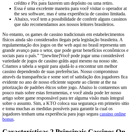
crédito e Pix para fazerem um depósito ou uma retiro.
Essa é uma excelente maneira para você visitar o operador at
the seu software, mas é uma experiência de cassino limitada.
Abaixo, você tem a possibilidade de conferir alguns cassinos
que não recomendamos aos nossos leitores brasileiros.
No entanto, os games de cassino tradicionais em estabelecimentos
físicos ainda são considerados ilegais pela legislação brasileira. A
regulamentação dos jogos on the web aqui no brasil representa um
grande avanço para o setor, que pode gerar benefícios econômicos e
sociais para o país.” “[newline]Você pode jogar uma considerável
variedade de jogos de cassino grátis aqui mesmo na nosso site.
Criamos a tabela a seguir para ajudá-lo a encontrar um melhor
cassino dependendo de suas preferências. Nosso compromisso
através da transparência e some sort of satisfação dos jogadores fica
evidente no ano de nosso eficiente suporte ao cliente at the na
priorização de padrões éticos sobre jogo. Abaixo lo contaremos um
pouco mais sobre estas ferramentas, e você ainda pode ler nosso
artigo sobre game responsável para ter alguma visão mais íntegral
sobre o assunto. Sim, a KTO coloca sua segurança em primeiro sitio
e toma muchas as medidas possíveis para garantir la cual os
jogadores tenham uma experiência para jogo segura
cassino online
bonus
.
Características 2 Principais Cassinos On