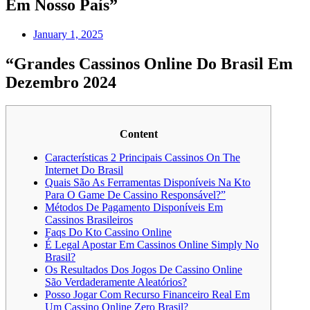
Em Nosso País”
January 1, 2025
“Grandes Cassinos Online Do Brasil Em
Dezembro 2024
Content
Características 2 Principais Cassinos On The
Internet Do Brasil
Quais São As Ferramentas Disponíveis Na Kto
Para O Game De Cassino Responsável?”
Métodos De Pagamento Disponíveis Em
Cassinos Brasileiros
Faqs Do Kto Cassino Online
É Legal Apostar Em Cassinos Online Simply No
Brasil?
Os Resultados Dos Jogos De Cassino Online
São Verdaderamente Aleatórios?
Posso Jogar Com Recurso Financeiro Real Em
Um Cassino Online Zero Brasil?