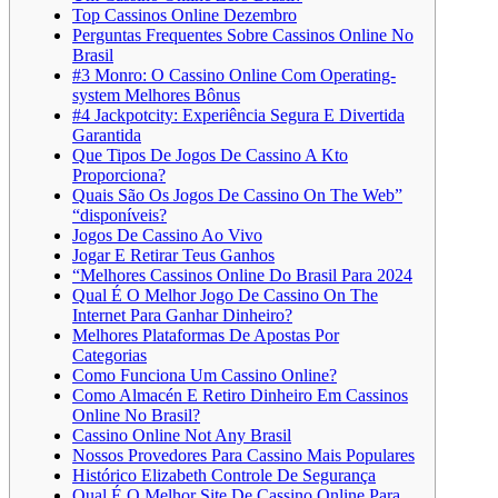
Top Cassinos Online Dezembro
Perguntas Frequentes Sobre Cassinos Online No
Brasil
#3 Monro: O Cassino Online Com Operating-
system Melhores Bônus
#4 Jackpotcity: Experiência Segura E Divertida
Garantida
Que Tipos De Jogos De Cassino A Kto
Proporciona?
Quais São Os Jogos De Cassino On The Web”
“disponíveis?
Jogos De Cassino Ao Vivo
Jogar E Retirar Teus Ganhos
“Melhores Cassinos Online Do Brasil Para 2024
Qual É O Melhor Jogo De Cassino On The
Internet Para Ganhar Dinheiro?
Melhores Plataformas De Apostas Por
Categorias
Como Funciona Um Cassino Online?
Como Almacén E Retiro Dinheiro Em Cassinos
Online No Brasil?
Cassino Online Not Any Brasil
Nossos Provedores Para Cassino Mais Populares
Histórico Elizabeth Controle De Segurança
Qual É O Melhor Site De Cassino Online Para