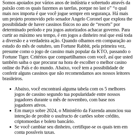
Somos apoiados por vários anos de indústria e sobretudo através da
paixão com os quais fazemos as tarefas, porque no last o” “o qual
mais nos importa é que você jogue sempre em segurança. Há mais
um projeto promovido pelo senador Angelo Coronel que explora the
possibilidade de haver cassinos físicos no ano de “resorts” por
determinado período e pra jogos autorizados achacar governo. Para
curtir ao máximo seu tempo, é em jogos a dinheiro real que está toda
a diversão e a verdadeira ação. Quando olhamos em comparação ao
estudo do mês de outubro, um Fortune Rabbit, pela primeira vez,
presume como o jogo de cassino mais popular da KTO, passando o
Fortune Tiger. Critérios que compartilhamos com você, así que usted
também saiba o que procurar na hora de escolher o melhor casino
online do País e do mundo. Abaixo, você tem a possibilidade de
conferir alguns cassinos que não recomendamos aos nossos leitores
brasileiros.
Abaixo, você encontrará alguma tabela com os 5 melhores
jogos de cassino segundo tua popularidade entre nossos
jogadores durante u mês de novembro, com base nos
jogadores ativos.
Em março sobre 2024, o Ministério da Fazenda anunciou sua
intenção de proibir o usufructo de cartões sobre crédito,
criptomoedas e boleto bancário.
Se você cambiar seu dinheiro, certifique-se os quais tem em
conta possíveis taxas.