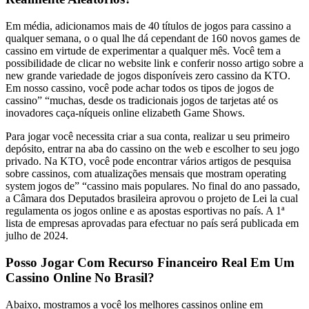
Em média, adicionamos mais de 40 títulos de jogos para cassino a
qualquer semana, o o qual lhe dá cependant de 160 novos games de
cassino em virtude de experimentar a qualquer mês. Você tem a
possibilidade de clicar no website link e conferir nosso artigo sobre a
new grande variedade de jogos disponíveis zero cassino da KTO.
Em nosso cassino, você pode achar todos os tipos de jogos de
cassino” “muchas, desde os tradicionais jogos de tarjetas até os
inovadores caça-níqueis online elizabeth Game Shows.
Para jogar você necessita criar a sua conta, realizar u seu primeiro
depósito, entrar na aba do cassino on the web e escolher to seu jogo
privado. Na KTO, você pode encontrar vários artigos de pesquisa
sobre cassinos, com atualizações mensais que mostram operating
system jogos de” “cassino mais populares. No final do ano passado,
a Câmara dos Deputados brasileira aprovou o projeto de Lei la cual
regulamenta os jogos online e as apostas esportivas no país. A 1ª
lista de empresas aprovadas para efectuar no país será publicada em
julho de 2024.
Posso Jogar Com Recurso Financeiro Real Em Um
Cassino Online No Brasil?
Abaixo, mostramos a você los melhores cassinos online em