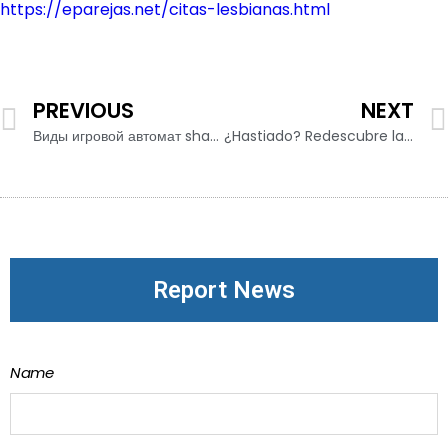
https://eparejas.net/citas-lesbianas.html
PREVIOUS
NEXT
Виды игровой автомат sharky онлайн -казино онлайн -авансовый бонус?
¿Hastiado? Redescubre la emoción de Citas en línea
Report News
Name