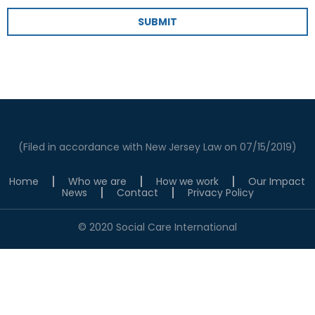
SUBMIT
(Filed in accordance with New Jersey Law on 07/15/2019)
Home
Who we are
How we work
Our Impact
News
Contact
Privacy Policy
© 2020 Social Care International