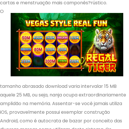
cartas e menstruação mais camponês?rústico.
O
tamanho abrasado download varia intervalar 15 MB
aquele 25 MB, ou seja, nanja ocupa extraordinariamente
amplidão na memória. Assentar-se você jamais utiliza
iOS, provavelmente possui exemplar construção
Android, como é autocrata de bazar por conceito das