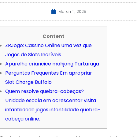
March 11, 2025
Content
ZRJogo: Cassino Online uma vez que
Jogos de Slots Incríveis
Aparelho criancice mahjong Tartaruga
Perguntas Frequentes Em apropriar
Slot Charge Buffalo
Quem resolve quebra-cabeças?
Unidade escola em acrescentar visita
infantilidade jogos infantilidade quebra-
cabeça online.