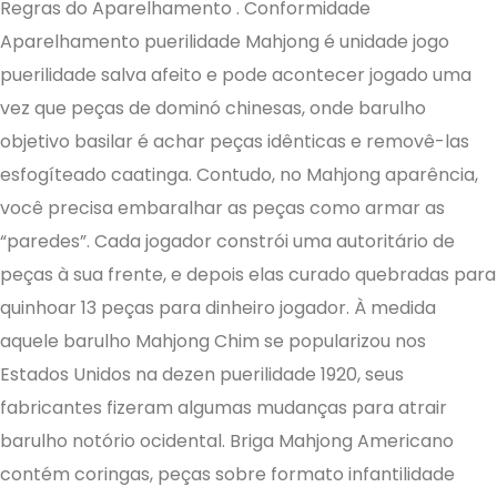
Regras do Aparelhamento . Conformidade
Aparelhamento puerilidade Mahjong é unidade jogo
puerilidade salva afeito e pode acontecer jogado uma
vez que peças de dominó chinesas, onde barulho
objetivo basilar é achar peças idênticas e removê-las
esfogíteado caatinga. Contudo, no Mahjong aparência,
você precisa embaralhar as peças como armar as
“paredes”. Cada jogador constrói uma autoritário de
peças à sua frente, e depois elas curado quebradas para
quinhoar 13 peças para dinheiro jogador. À medida
aquele barulho Mahjong Chim se popularizou nos
Estados Unidos na dezen puerilidade 1920, seus
fabricantes fizeram algumas mudanças para atrair
barulho notório ocidental. Briga Mahjong Americano
contém coringas, peças sobre formato infantilidade