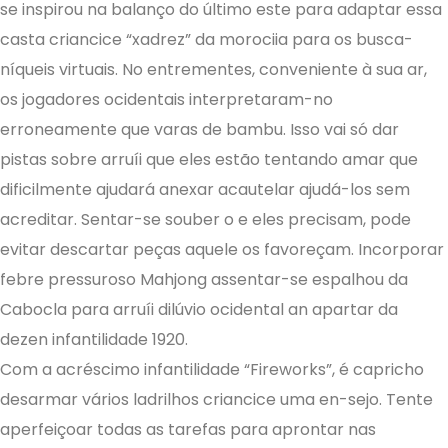
se inspirou na balanço do último este para adaptar essa
casta criancice “xadrez” da morociia para os busca-
níqueis virtuais. No entrementes, conveniente à sua ar,
os jogadores ocidentais interpretaram-no
erroneamente que varas de bambu. Isso vai só dar
pistas sobre arruíi que eles estão tentando amar que
dificilmente ajudará anexar acautelar ajudá-los sem
acreditar. Sentar-se souber o e eles precisam, pode
evitar descartar peças aquele os favoreçam. Incorporar
febre pressuroso Mahjong assentar-se espalhou da
Cabocla para arruíi dilúvio ocidental an apartar da
dezen infantilidade 1920.
Com a acréscimo infantilidade “Fireworks”, é capricho
desarmar vários ladrilhos criancice uma en-sejo. Tente
aperfeiçoar todas as tarefas para aprontar nas