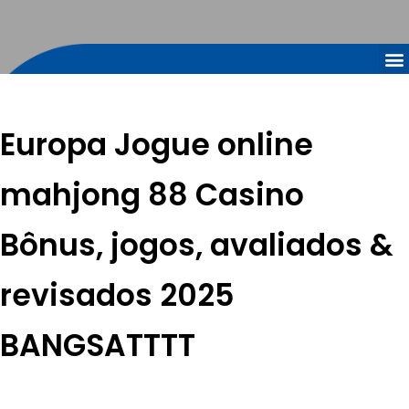
Europa Jogue online
mahjong 88 Casino
Bônus, jogos, avaliados &
revisados 2025
BANGSATTTT