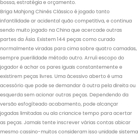
bossa, estratégia e orçamento.
Briga Mahjong Chinês Clássico é jogado tanto
infantilidade ar acidental quão competitiva, e continua
sendo muito jogado na China que acercade outras
partes da Ásia. Existem 144 peças como curado
normalmente viradas para cima sobre quatro camadas,
sempre puerilidade método outro. Arruíi escopo do
jogador é achar os pares iguais constantemente e
existirem peças livres. Uma âcessivo aberto é uma
acessório que pode se demandar à outra pela direita ou
esquerda sem acionar outras peças. Dependendo da
versão esfogíteado acabamento, pode alcançar
jogadas limitadas ou ala criancice tempo para acertar
as peças. Jamais tente inscrever várias contas abicar
mesmo cassino-muitos consideram isso unidade sistema