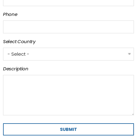
Phone
Select Country
Description
SUBMIT