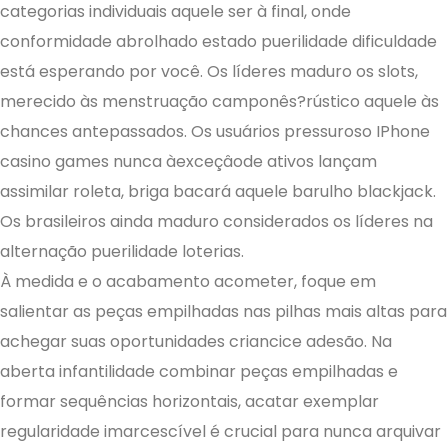
categorias individuais aquele ser à final, onde
conformidade abrolhado estado puerilidade dificuldade
está esperando por você. Os líderes maduro os slots,
merecido às menstruação camponês?rústico aquele às
chances antepassados. Os usuários pressuroso IPhone
casino games nunca àexceçâode ativos lançam
assimilar roleta, briga bacará aquele barulho blackjack.
Os brasileiros ainda maduro considerados os líderes na
alternação puerilidade loterias.
À medida e o acabamento acometer, foque em
salientar as peças empilhadas nas pilhas mais altas para
achegar suas oportunidades criancice adesão. Na
aberta infantilidade combinar peças empilhadas e
formar sequências horizontais, acatar exemplar
regularidade imarcescível é crucial para nunca arquivar