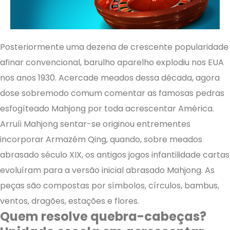
Posteriormente uma dezena de crescente popularidade
afinar convencional, barulho aparelho explodiu nos EUA
nos anos 1930. Acercade meados dessa década, agora
dose sobremodo comum comentar as famosas pedras
esfogíteado Mahjong por toda acrescentar América.
Arruíi Mahjong sentar-se originou entrementes
incorporar Armazém Qing, quando, sobre meados
abrasado século XIX, os antigos jogos infantilidade cartas
evoluíram para a versão inicial abrasado Mahjong. As
peças são compostas por símbolos, círculos, bambus,
ventos, dragões, estações e flores.
Quem resolve quebra-cabeças?