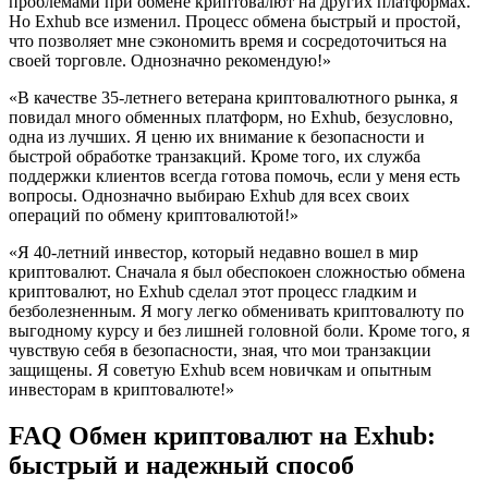
проблемами при обмене криптовалют на других платформах.
Но Exhub все изменил. Процесс обмена быстрый и простой,
что позволяет мне сэкономить время и сосредоточиться на
своей торговле. Однозначно рекомендую!»
«В качестве 35-летнего ветерана криптовалютного рынка, я
повидал много обменных платформ, но Exhub, безусловно,
одна из лучших. Я ценю их внимание к безопасности и
быстрой обработке транзакций. Кроме того, их служба
поддержки клиентов всегда готова помочь, если у меня есть
вопросы. Однозначно выбираю Exhub для всех своих
операций по обмену криптовалютой!»
«Я 40-летний инвестор, который недавно вошел в мир
криптовалют. Сначала я был обеспокоен сложностью обмена
криптовалют, но Exhub сделал этот процесс гладким и
безболезненным. Я могу легко обменивать криптовалюту по
выгодному курсу и без лишней головной боли. Кроме того, я
чувствую себя в безопасности, зная, что мои транзакции
защищены. Я советую Exhub всем новичкам и опытным
инвесторам в криптовалюте!»
FAQ Обмен криптовалют на Exhub:
быстрый и надежный способ