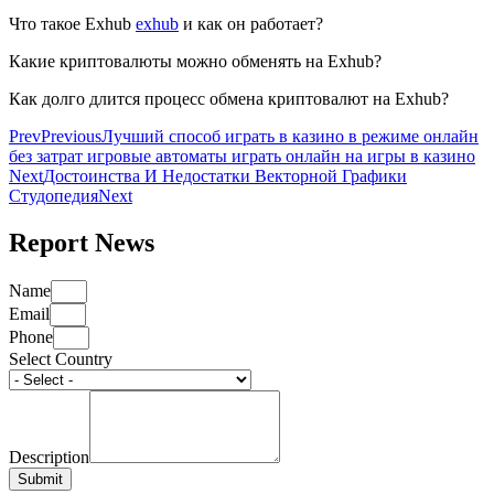
Что такое Exhub
exhub
и как он работает?
Какие криптовалюты можно обменять на Exhub?
Как долго длится процесс обмена криптовалют на Exhub?
Prev
Previous
Лучший способ играть в казино в режиме онлайн
без затрат игровые автоматы играть онлайн на игры в казино
Next
Достоинства И Недостатки Векторной Графики
Студопедия
Next
Report News
Name
Email
Phone
Select Country
Description
Submit