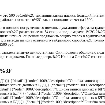
 ото 500 рублей%2C так минимальная планка. Больший платеж д
сработать после этого%2C как вы пополните счет на 1500.
ого полного погружения со помощью указанного формата трансл
 колесо%2C разделенное на 54 секции под номерами 1%2C 2%2C 
ляциях шоу%2C он решил предложить опцию ставок в мультиэкра
ля вывода зависит остального выбранного способа%2C только 
2500 руб.
 а развлекательную ценность игры. Они проходят обширную под
воре с игроками. Главные дилеры%2C Илона а Олег%2C известны
у%3F
Д”}]} {“detail”:[{“order”:1009,”description”:”Ошибка записи данны
Ошибка записи данных в БД”}]} {“detail”:[{“order”:1009,”descripti
etail”:[{“order”:1009,”description”:”Ошибка записи данных в БД”}
анных в БД”}]} {“detail”:[{“order”:1009,”description”:”Ошибка зап
etail”:[{“order”:1009,”description”:”Ошибка записи данных в БД”}
анных в БД”}]} {“detail”:[{“order”:1009,”description”:”Ошибка зап