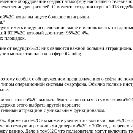
менное оборудование создают атмосферу настоящего телевизион
ечатление для зрителей. С момента создания игры в 2018 году%
грой%2C когда вы ищете большие выигрыши.
я.”
уют иметь ввиду исследование выше и использовать эти данные
окий RTP%2C который достигает 95%2C 4%.
ых площадок.
мание от ведущих%2C них являются важной большей аттракциона
учил множество наград в сфере iGaming.
этому особых с обнаружением предназначенного софта не появя
 типом операционной системы смартфона. Обычно полные инстр
льше.
вилось колесо%2C выплата будет заключаться в сумме ставки%
держки этого выбрать другой варианте.
кательный аттракцион с уникальным функционалом.
о 100х. Кроме того%2C вы можете увеличить свой выигрыш%2C е
очерноземную игр с живыми дилерами%2C с 2006 года переосмы
еру казино. Дело в том%2C что пользователи могут включить т