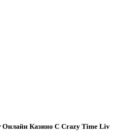
 Онлайн Казино С Crazy Time Liv