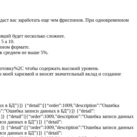
аст вас заработать еще чем фриспинов. При одновременном
яций будет несколько сложнее.
5 а 10.
нном формате.
в среднем не выше 5%.
готовку%2C чтобы содержать высокий уровень
 моей харизмой и вносят значительный вклад и создание
х в БД”}]} {“detail”:[{“order”:1009,”description”:”Ошибка
on”:”Ошибка записи данных в БД”}]} {“detail”:
]} {“detail”:[{“order”:1009,”description”:”Ошибка записи данных
иси данных в БД”}]} {“detail”:
]} {“detail”:[{“order”:1009,”description”:”Ошибка записи данных
иси данных в БД”}]} {“detail”: