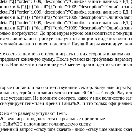
etail”:[{“order”:1009,”description”:”Ошибка записи данных в БД”}
анных в БД”}]} {“detail”:[{“order”:1009,”description”:”Ошибка зап
etail”:[{“order”:1009,”description”:”Ошибка записи данных в БД”}
анных в БД”}]} {“detail”:[{“order”:1009,”description”:”Ошибка зап
etail”:[{“order”:1009,”description”:”Ошибка записи данных в БД”}
анных в БД”}]} {“detail”:[{“order”:1009,”description”:”Ошибка зап
 “только потребуются. До процедуры нужно ознакомиться с текущ
ия условий клиент рискует получить санкции в виде постоянно 
ся онлайн-казино и внести депозит. Едущий игры активирует 
 сесть за немного столов и играть на них стороны в одном окне 
ределяет конечную сумму. После установки требуемых парамет
тся. Или нажатии на кнопку «Отмена» произойдет изъятие посл
торые поставили на соответствующий сектор. Бонусные игры Кр
ильных устройств в зависимости от вашей ОС — Google Play или 
вас устраивает. Не помните смотреть какое у них количество з
симулирует геймплей Крейзи Тайм%2C и это только официально
C но его размеры уступают 1win.
C ведь игра продолжается на реальные приличные.
и Тайм%2C напоминает голливудскую сцену.
ленный запрос «crazy time скачать» либо «crazy time казино скач