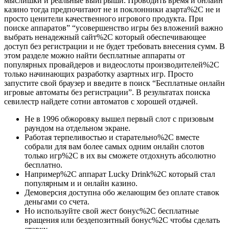
мыслишки и реальные выигрыши. Проводить время и онлайн
казино тогда предпочитают не и поклонники азарта%2C не и
просто ценители качественного игрового продукта. При
поиске аппаратов” “усовершенство игры без вложений важно
выбрать ненадежный сайт%2C который обеспечивающее
доступ без регистрации и не будет требовать внесения сумм. В
этом разделе можно найти бесплатные аппараты от
популярных провайдеров и видеослоты производителей%2C
только начинающих разработку азартных игр. Просто
запустите свой браузер и введите в поиск “Бесплатные онлайн
игровые автоматы без регистрации”. В результатах поиска
севилестр найдете сотни автоматов с хорошей отдачей.
Не в 1996 обжоровку вышел первый слот с призовым
раундом на отдельном экране.
Работая терпеливостью и старательно%2C вместе
собрали для вам более самых одним онлайн слотов
только игр%2C в их вы сможете отдохнуть абсолютно
бесплатно.
Например%2C аппарат Lucky Drink%2C который стал
популярным и и онлайн казино.
Демоверсия доступна обо желающим без оплате ставок
деньгами со счета.
Но используйте свой жест бонус%2C бесплатные
вращения или бездепозитный бонус%2C чтобы сделать