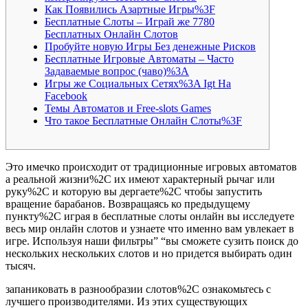
Как Появились Азартные Игры%3F
Бесплатные Слоты – Играй же 7780
Бесплатных Онлайн Слотов
Пробуйте новую Игры Без денежные Рисков
Бесплатные Игровые Автоматы – Часто
Задаваемые вопрос (чаво)%3A
Игры же Социальных Сетях%3A Igt На
Facebook
Темы Автоматов и Free-slots Games
Что такое Бесплатные Онлайн Слоты%3F
Это имечко происходит от традиционные игровых автоматов
а реальной жизни%2C их имеют характерный рычаг или
руку%2C и которую вы дергаете%2C чтобы запустить
вращение барабанов. Возвращаясь ко предыдущему
пункту%2C играя в бесплатные слоты онлайн вы исследуете
весь мир онлайн слотов и узнаете что именно вам увлекает в
игре. Используя наши фильтры” “вы сможете сузить поиск до
нескольких нескольких слотов и но придется выбирать один
тысяч.
запаниковать в разнообразии слотов%2C ознакомьтесь с
лучшего производителями. Из этих существующих