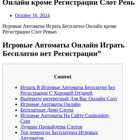
Онлайн кроме Регистрации Слот Ревь
October 16, 2024
Игровые Автоматы Играть Бесплатно Онлайн кроме
Регистрации Слот Ревью
Игровые Автоматы Онлайн Играть
Бесплатно нет Регистрации”
Content
Играть В Игровые Автоматы Бесплатно Без
Регистрации С Хорошей Отдачей
Выберите интересный Для Вас Онлайн Слот
Игровые Автоматы Онлайн
Бесплатные Демо Слоты
Игровые Автоматы На Сайте Casinoisloty
Com
Лучшие Провайдеры Слотов
Топ немногих Бесплатных Игровых
Автоматов