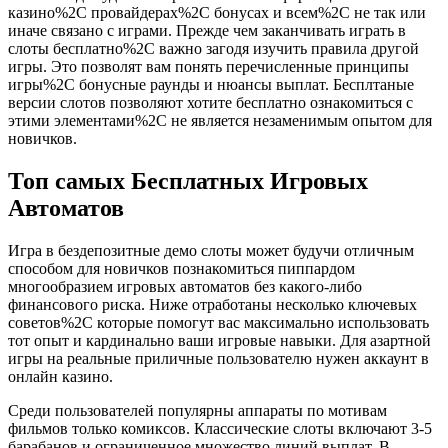
казино%2C провайдерах%2C бонусах и всем%2C не так или
иначе связано с играми. Прежде чем заканчивать играть в
слоты бесплатно%2C важно загодя изучить правила другой
игры. Это позволят вам понять перечисленные принципы
игры%2C бонусные раунды и нюансы выплат. Бесплтаные
версии слотов позволяют хотите бесплатно ознакомиться с
этими элементами%2C не является незаменимым опытом для
новичков.
Топ самых Бесплатных Игровых
Автоматов
Игра в бездепозитные демо слоты может будучи отличным
способом для новичков познакомиться пиппардом
многообразием игровых автоматов без какого-либо
финансового риска. Ниже отработаны несколько ключевых
советов%2C которые помогут вас максимально использовать
тот опыт и кардинально ваши игровые навыки. Для азартной
игры на реальные приличные пользователю нужен аккаунт в
онлайн казино.
Среди пользователей популярны аппараты по мотивам
фильмов только комиксов. Классические слоты включают 3-5
барабанов и ограниченное множество линий выплат. В