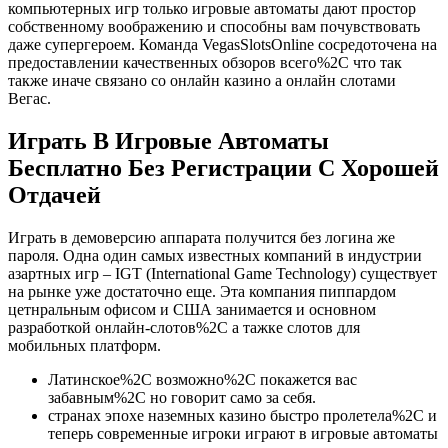
компьютерных игр только игровые автоматы дают простор
собственному воображению и способны вам почувствовать
даже супергероем. Команда VegasSlotsOnline сосредоточена на
предоставлении качественных обзоров всего%2C что так
также иначе связано со онлайн казино а онлайн слотами
Вегас.
Играть В Игровые Автоматы
Бесплатно Без Регистрации С Хорошей
Отдачей
Играть в демоверсию аппарата получится без логина же
пароля. Одна один самых известных компаний в индустрии
азартных игр – IGT (International Game Technology) существует
на рынке уже достаточно еще. Эта компания пиппардом
цетнральным офисом и США занимается и основном
разработкой онлайн-слотов%2C а тажке слотов для
мобильных платформ.
Латинское%2C возможно%2C покажется вас
забавным%2C но говорит само за себя.
странах эпохе наземных казино быстро пролетела%2C и
теперь современные игроки играют в игровые автоматы