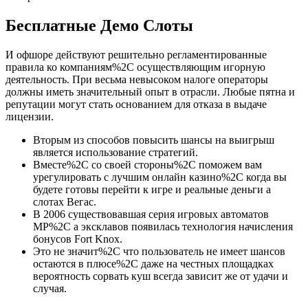
Бесплатные Демо Слоты
И офшоре действуют решительно регламентированные
правила ко компаниям%2C осуществляющим игорную
деятельность. При весьма невысоком налоге операторы
должны иметь значительный опыт в отрасли. Любые пятна и
репутации могут стать основанием для отказа в выдаче
лицензии.
Вторым из способов повысить шансы на выигрыш
является использование стратегий.
Вместе%2C со своей стороны%2C поможем вам
урегулировать с лучшим онлайн казино%2C когда вы
будете готовы перейти к игре и реальные деньги а
слотах Вегас.
В 2006 существовавшая серия игровых автоматов
MP%2C а эксклавов появилась технология начисления
бонусов Fort Knox.
Это не значит%2C что пользователь не имеет шансов
остаются в плюсе%2C даже на честных площадках
вероятность сорвать куш всегда зависит же от удачи и
случая.