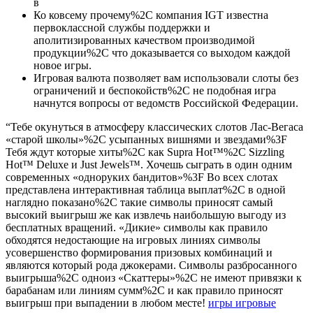
в
Ко ковсему прочему%2C компания IGT известна
первоклассной службы поддержки и
аполитизированных качеством производимой
продукции%2C что доказывается со выходом каждой
новое игры.
Игровая валюта позволяет вам использовали слоты без
ограничений и беспокойств%2C не подобная игра
начнутся вопросы от ведомств Российской Федерации.
“Тебе окунуться в атмосферу классических слотов Лас-Вегаса
«старой школы»%2C усыпанных вишнями и звездами%3F
Тебя ждут которые хиты%2C как Supra Hot™%2C Sizzling
Hot™ Deluxe и Just Jewels™. Хочешь сыграть в один одним
современных «одноруких бандитов»%3F Во всех слотах
представлена интерактивная таблица выплат%2C в одной
наглядно показано%2C такие символы приносят самый
высокий выигрыш же как извлечь наибольшую выгоду из
бесплатных вращений. «Дикие» символы как правило
обходятся недостающие на игровых линиях символы
усовершенство формирования призовых комбинаций и
являются который рода джокерами. Символы разбросанного
выигрыша%2C одноиз «Скаттеры»%2C не имеют привязки к
барабанам или линиям сумм%2C и как правило приносят
выигрыш при выпадении в любом месте!
игры игровые