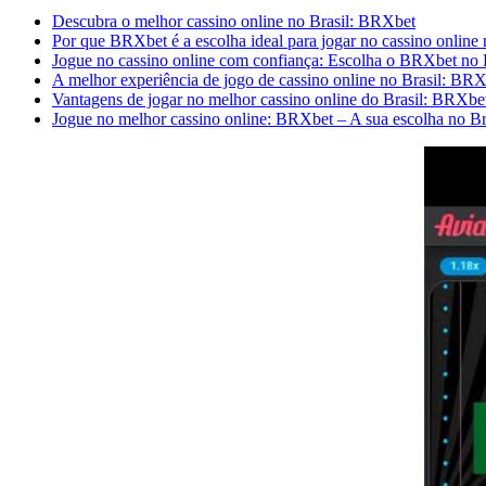
Descubra o melhor cassino online no Brasil: BRXbet
Por que BRXbet é a escolha ideal para jogar no cassino online 
Jogue no cassino online com confiança: Escolha o BRXbet no 
A melhor experiência de jogo de cassino online no Brasil: BR
Vantagens de jogar no melhor cassino online do Brasil: BRXbe
Jogue no melhor cassino online: BRXbet – A sua escolha no Br