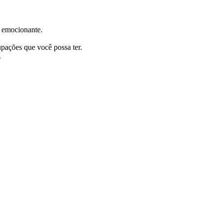
a emocionante.
pações que você possa ter.
.