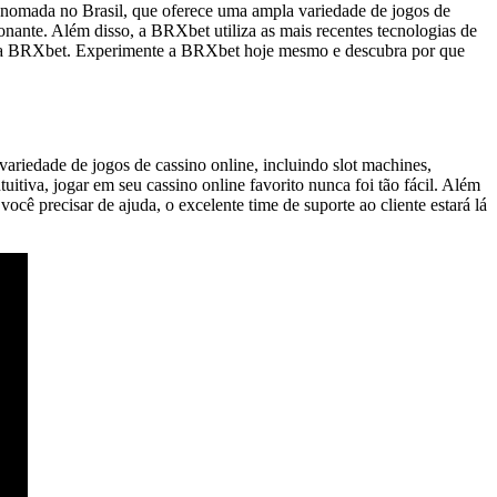
nomada no Brasil, que oferece uma ampla variedade de jogos de
onante. Além disso, a BRXbet utiliza as mais recentes tecnologias de
olha a BRXbet. Experimente a BRXbet hoje mesmo e descubra por que
ariedade de jogos de cassino online, incluindo slot machines,
uitiva, jogar em seu cassino online favorito nunca foi tão fácil. Além
cê precisar de ajuda, o excelente time de suporte ao cliente estará lá