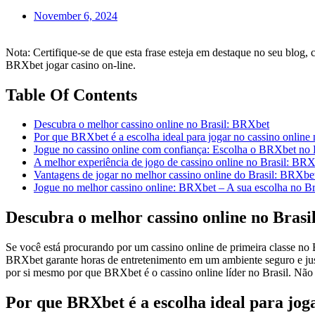
November 6, 2024
Nota: Certifique-se de que esta frase esteja em destaque no seu blog, 
BRXbet jogar casino on-line.
Table Of Contents
Descubra o melhor cassino online no Brasil: BRXbet
Por que BRXbet é a escolha ideal para jogar no cassino online 
Jogue no cassino online com confiança: Escolha o BRXbet no 
A melhor experiência de jogo de cassino online no Brasil: BR
Vantagens de jogar no melhor cassino online do Brasil: BRXbe
Jogue no melhor cassino online: BRXbet – A sua escolha no Br
Descubra o melhor cassino online no Bras
Se você está procurando por um cassino online de primeira classe no
BRXbet garante horas de entretenimento em um ambiente seguro e jus
por si mesmo por que BRXbet é o cassino online líder no Brasil. Não
Por que BRXbet é a escolha ideal para joga