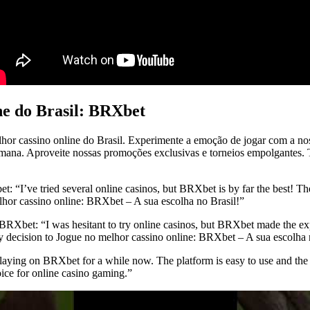
ne do Brasil: BRXbet
lhor cassino online do Brasil. Experimente a emoção de jogar com a no
emana. Aproveite nossas promoções exclusivas e torneios empolgantes. T
: “I’ve tried several online casinos, but BRXbet is by far the best! Th
lhor cassino online: BRXbet – A sua escolha no Brasil!”
 BRXbet: “I was hesitant to try online casinos, but BRXbet made the ex
 my decision to Jogue no melhor cassino online: BRXbet – A sua escolha 
 playing on BRXbet for a while now. The platform is easy to use and th
oice for online casino gaming.”