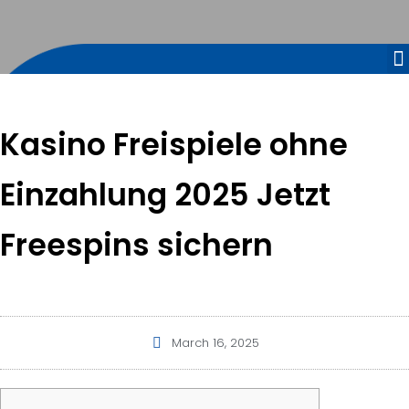
Kasino Freispiele ohne
Einzahlung 2025 Jetzt
Freespins sichern
March 16, 2025