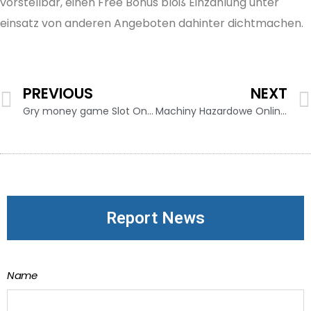
vorstellbar, einen Free Bonus bloß Einzahlung unter
einsatz von anderen Angeboten dahinter dichtmachen.
PREVIOUS
NEXT
Gry money game Slot Online Casino Automaty dzięki Prawdziwe Pieniądze: Postanowienia i Maszyny Internetowego
Machiny Hazardowe Online Zbyt Pieniążki safari heat Slot online TOP dwie stówki na Grudzień 2024 2025
Report News
Name