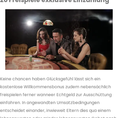
Keine chancen haben Glücksgefühl lässt sich ein
kostenlose Willkommensbonus zudem nebensächlich
freispielen ferner wanneer Echtgeld zur Ausschüttung
einfahren. In angewandten Umsatzbedingungen
entscheidet einander, inwieweit Eltern dies qua einem