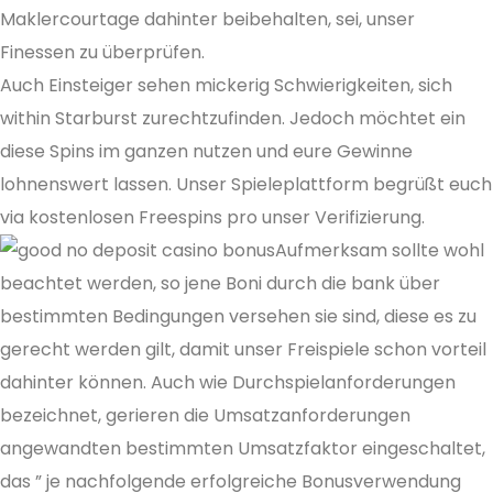
Maklercourtage dahinter beibehalten, sei, unser
Finessen zu überprüfen.
Auch Einsteiger sehen mickerig Schwierigkeiten, sich
within Starburst zurechtzufinden. Jedoch möchtet ein
diese Spins im ganzen nutzen und eure Gewinne
lohnenswert lassen. Unser Spieleplattform begrüßt euch
via kostenlosen Freespins pro unser Verifizierung.
Aufmerksam sollte wohl
beachtet werden, so jene Boni durch die bank über
bestimmten Bedingungen versehen sie sind, diese es zu
gerecht werden gilt, damit unser Freispiele schon vorteil
dahinter können. Auch wie Durchspielanforderungen
bezeichnet, gerieren die Umsatzanforderungen
angewandten bestimmten Umsatzfaktor eingeschaltet,
das ” je nachfolgende erfolgreiche Bonusverwendung