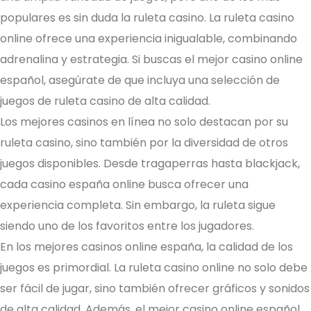
populares es sin duda la ruleta casino. La ruleta casino
online ofrece una experiencia inigualable, combinando
adrenalina y estrategia. Si buscas el mejor casino online
español, asegúrate de que incluya una selección de
juegos de ruleta casino de alta calidad.
Los mejores casinos en línea no solo destacan por su
ruleta casino, sino también por la diversidad de otros
juegos disponibles. Desde tragaperras hasta blackjack,
cada casino españa online busca ofrecer una
experiencia completa. Sin embargo, la ruleta sigue
siendo uno de los favoritos entre los jugadores.
En los mejores casinos online españa, la calidad de los
juegos es primordial. La ruleta casino online no solo debe
ser fácil de jugar, sino también ofrecer gráficos y sonidos
de alta calidad. Además, el mejor casino online español