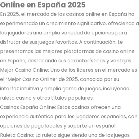
Online en España 2025
En 2025, el mercado de los casinos online en España ha
experimentado un crecimiento significativo, ofreciendo a
los jugadores una amplia variedad de opciones para
disfrutar de sus juegos favoritos. A continuación, te
presentamos las mejores plataformas de casino online
en España, destacando sus características y ventajas.
Mejor Casino Online: Uno de los líderes en el mercado es
el “Mejor Casino Online” de 2025, conocido por su
interfaz intuitiva y amplia gama de juegos, incluyendo
ruleta casino y otros títulos populares.
Casinos España Online: Estos casinos ofrecen una
experiencia auténtica para los jugadores españoles, con
opciones de pago locales y soporte en español.
Ruleta Casino: La ruleta sigue siendo uno de los juegos