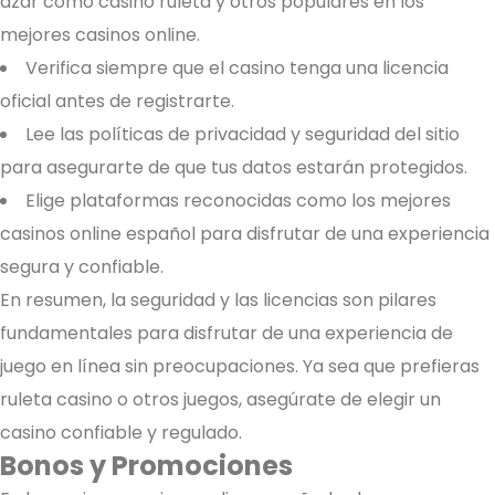
azar como casino ruleta y otros populares en los
mejores casinos online.
Verifica siempre que el casino tenga una licencia
oficial antes de registrarte.
Lee las políticas de privacidad y seguridad del sitio
para asegurarte de que tus datos estarán protegidos.
Elige plataformas reconocidas como los mejores
casinos online español para disfrutar de una experiencia
segura y confiable.
En resumen, la seguridad y las licencias son pilares
fundamentales para disfrutar de una experiencia de
juego en línea sin preocupaciones. Ya sea que prefieras
ruleta casino o otros juegos, asegúrate de elegir un
casino confiable y regulado.
Bonos y Promociones