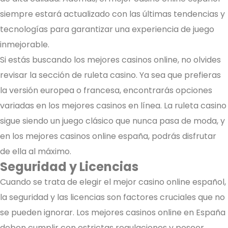
siempre estará actualizado con las últimas tendencias y
tecnologías para garantizar una experiencia de juego
inmejorable.
Si estás buscando los mejores casinos online, no olvides
revisar la sección de ruleta casino. Ya sea que prefieras
la versión europea o francesa, encontrarás opciones
variadas en los mejores casinos en línea. La ruleta casino
sigue siendo un juego clásico que nunca pasa de moda, y
en los mejores casinos online españa, podrás disfrutar
de ella al máximo.
Seguridad y Licencias
Cuando se trata de elegir el mejor casino online español,
la seguridad y las licencias son factores cruciales que no
se pueden ignorar. Los mejores casinos online en España
deben cumplir con estrictas regulaciones y poseer