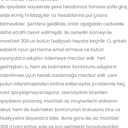
Bu qaydalar sayəsində şəxsi hesabınıza hansısa yolla giriş
əldə etmiş fırıldaqçılar öz hesablarına pul çıxara
bilməyiblər. Şərtlərə gəldikdə, onlar aşağıdakı cədvəldə
daha ətraflı təsvir edilmişdir. Bu sənədin köməyi ilə
mostbet 309 un bütün fəaliyyəti həyata keçirilir. O, şirkəti
ədalətli oyun şərtlərinə əməl etməyə və bütün
oyunçulara uduşları ödəməyə məcbur edir. Yeri
gəlmişkən, o, həm də bukmeker kontorunu uduşların
ödənilməsi üçün hesab saxlamağa məcbur edir, yəni
pulun ödənilməsindən imtina ediləcəyiniz problemlə heç
vaxt qarşılaşmayacaqsınız. Lisenziyanın istənilən
qaydasını pozaraq, mostbet az müştərilərin etibarını
deyil, həm də bukmeker kontorunun statusunu itirə və
fəaliyyətini dayandıra bilər. Buna görə də, siz mostbet
309 a tam etibar edə və xoş gəlmisiniz bonusunuzdan