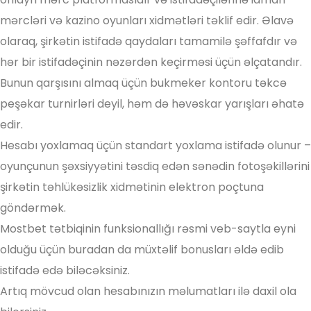
mərcləri və kazino oyunları xidmətləri təklif edir. Əlavə
olaraq, şirkətin istifadə qaydaları tamamilə şəffafdır və
hər bir istifadəçinin nəzərdən keçirməsi üçün əlçatandır.
Bunun qarşısını almaq üçün bukmeker kontoru təkcə
peşəkar turnirləri deyil, həm də həvəskar yarışları əhatə
edir.
Hesabı yoxlamaq üçün standart yoxlama istifadə olunur –
oyunçunun şəxsiyyətini təsdiq edən sənədin fotoşəkillərini
şirkətin təhlükəsizlik xidmətinin elektron poçtuna
göndərmək.
Mostbet tətbiqinin funksionallığı rəsmi veb-saytla eyni
olduğu üçün buradan da müxtəlif bonusları əldə edib
istifadə edə biləcəksiniz.
Artıq mövcud olan hesabınızın məlumatları ilə daxil ola