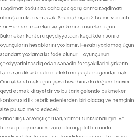
Təqdimat kodu sizə daha çox qarşılanma təqdimatı
almağa imkan verəcək. Seçmək üçün 2 bonus variantı
var – idman mərcləri və ya kazino mərcləri üçün.
Bukmeker kontoru qeydiyyatdan keçdikdən sonra
oyunçuların hesablarını yoxlamır. Hesabı yoxlamaq üçün
standart yoxlama istifadə olunur – oyunçunun
şəxsiyyətini təsdiq edən sənədin fotoşəkillərini şirkətin
təhlükəsizlik xidmətinin elektron poçtuna göndərmək.
Onu əldə etmək üçün şəxsi hesabınızda doğum tarixini
qeyd etmək kifayətdir və bu tarix gələndə bukmeker
kontoru sizi ilk təbrik edənlərdən biri olacaq və həmçinin
sizə pulsuz mərc edəcək.
Etibarlılığı, əlverişli şərtləri, xidmət funksionallığını və
bonus proqramını nəzərə alaraq, platformada
qeydiyyatdan keçməyə elə indidən davam etməyinizi