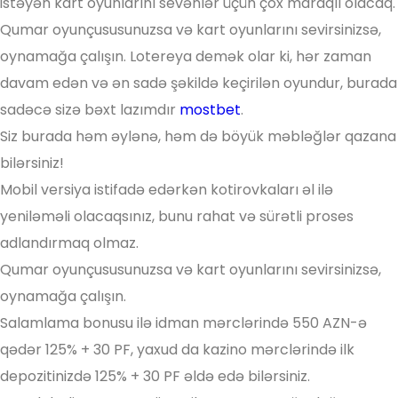
istəyən kart oyunlarını sevənlər üçün çox maraqlı olacaq.
Qumar oyunçususunuzsa və kart oyunlarını sevirsinizsə,
oynamağa çalışın. Lotereya demək olar ki, hər zaman
davam edən və ən sadə şəkildə keçirilən oyundur, burada
sadəcə sizə bəxt lazımdır
mostbet
.
Siz burada həm əylənə, həm də böyük məbləğlər qazana
bilərsiniz!
Mobil versiya istifadə edərkən kotirovkaları əl ilə
yeniləməli olacaqsınız, bunu rahat və sürətli proses
adlandırmaq olmaz.
Qumar oyunçususunuzsa və kart oyunlarını sevirsinizsə,
oynamağa çalışın.
Salamlama bonusu ilə idman mərclərində 550 AZN-ə
qədər 125% + 30 PF, yaxud da kazino mərclərində ilk
depozitinizdə 125% + 30 PF əldə edə bilərsiniz.