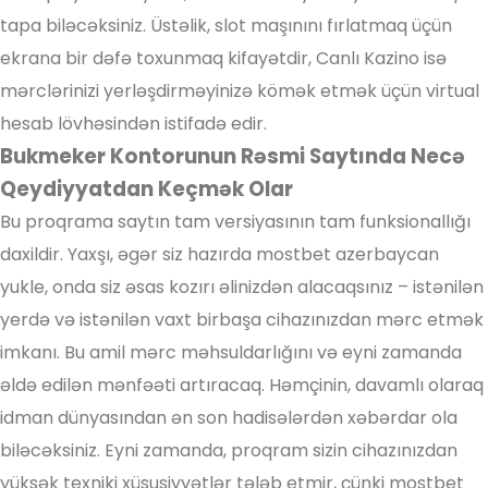
tapa biləcəksiniz. Üstəlik, slot maşınını fırlatmaq üçün
ekrana bir dəfə toxunmaq kifayətdir, Canlı Kazino isə
mərclərinizi yerləşdirməyinizə kömək etmək üçün virtual
hesab lövhəsindən istifadə edir.
Bukmeker Kontorunun Rəsmi Saytında Necə
Qeydiyyatdan Keçmək Olar
Bu proqrama saytın tam versiyasının tam funksionallığı
daxildir. Yaxşı, əgər siz hazırda mostbet azerbaycan
yukle, onda siz əsas kozırı əlinizdən alacaqsınız – istənilən
yerdə və istənilən vaxt birbaşa cihazınızdan mərc etmək
imkanı. Bu amil mərc məhsuldarlığını və eyni zamanda
əldə edilən mənfəəti artıracaq. Həmçinin, davamlı olaraq
idman dünyasından ən son hadisələrdən xəbərdar ola
biləcəksiniz. Eyni zamanda, proqram sizin cihazınızdan
yüksək texniki xüsusiyyətlər tələb etmir, çünki mostbet