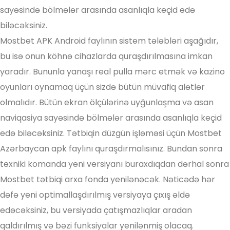
sayəsində bölmələr arasında asanlıqla keçid edə
biləcəksiniz.
Mostbet APK Android faylının sistem tələbləri aşağıdır,
bu isə onun köhnə cihazlarda quraşdırılmasına imkan
yaradır. Bununla yanaşı real pulla mərc etmək və kazino
oyunları oynamaq üçün sizdə bütün müvafiq alətlər
olmalıdır. Bütün ekran ölçülərinə uyğunlaşma və asan
naviqasiya sayəsində bölmələr arasında asanlıqla keçid
edə biləcəksiniz. Tətbiqin düzgün işləməsi üçün Mostbet
Azərbaycan apk faylını quraşdırmalısınız. Bundan sonra
texniki komanda yeni versiyanı buraxdıqdan dərhal sonra
Mostbet tətbiqi arxa fonda yenilənəcək. Nəticədə hər
dəfə yeni optimallaşdırılmış versiyaya çıxış əldə
edəcəksiniz, bu versiyada çatışmazlıqlar aradan
qaldırılmış və bəzi funksiyalar yenilənmiş olacaq.