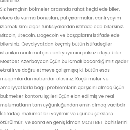
bilərsiniz.
Siz həmçinin bölmələr arasında rahat keçid edə bilər,
eləcə də vurma bonusları, pul çıxarmalar, canlı yayım
izləmək kimi digər funksiyalardan istifadə edə bilərsiniz.
Bitcoin, Litecoin, Dogecoin və başqalarını istifadə edə
bilərsiniz. Qeydiyyatdan keçmiş bütün istifadəçilər
istənilən canlı matçın canlı yayımını pulsuz izləyə bilər.
Mostbet Azərbaycan üçün bu icmalı bacardığımız qədər
ətraflı və doğru etməyə çalışmışıq ki, bütün əsas
məqamlardan xəbərdar olasınız. Köçürmələr və
əməliyyatlarla bağlı problemlərin qarşısını almaq üçün
bukmeker kontoru işçiləri üçün elan edilmiş və real
məlumatların tam uyğunluğundan əmin olmaq vacibdir.
İstifadəçi məlumatları yayılmır və üçüncü şəxslərə
ötürülmür. Və sonra ən geniş idman MOSTBET bahislərini