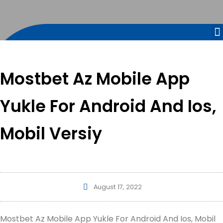
Mostbet Az Mobile App
Yukle For Android And Ios,
Mobil Versiy
August 17, 2022
Mostbet Az Mobile App Yukle For Android And Ios, Mobil