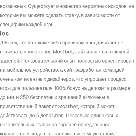
возможных. Существует множество вероятных исходов, на
которые вы можете сделать ставку, в зависимости от
специфики каждой игры.
Ios
Для тех, кто по каким-либо причинам предпочитает не
скачивать приложение Mostbet, сайт является отличной
заменой. Пользовательский опыт полностью ориентирован
на мобильное устройство, а сайт разработан командой
очень компетентных дизайнеров, что упрощает процесс
игры для пользователя. 100% бонус на депозит в размере
до BRL и 250 бесплатных вращений включены в
приветственный пакет от Mostbet, который может
действовать до 5 депозитов. Несколько одинаковых
накопительных ставок на заранее определенное
количество исходов составляют системную ставку.