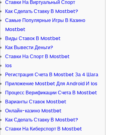
Ставки На Виртуальный Спорт
Как Сделать Ставку В Mostbet?
Самые Популярные Игры В Казино
Mostbet
Виды Ставок В Mostbet
Как Вывести Деньги?
Ставки На Спорт В Mostbet
Ios
Регистрация Счета В Mostbet За 4 Шага
Приложение Mostbet Для Android И Ios
Процесс Верификации Счета В Mostbet
Варианты Ставок Mostbet
Онлайн-казино Mostbet
Как Сделать Ставку В Mostbet?
Ставки На Киберспорт В Mostbet