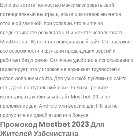
Если вы хотите полностью максимизировать свой
потенциальный выигрыш, эта опция ставок является
отличной заменой, при условии, что вы точно
предсказываете результаты. Вы можете использовать
Mostbet на ПК, посетив официальный сайт. Он содержит
все возможности и функции предыдущих версий и
работает безупречно. Отличное удобство в использовании
гарантирует, что у игроков не возникнет трудностей с
использованием сайта. Для узбекской публики на сайте
есть даже португальский язык. Если вы решите
использовать мобильный сайт Mostbet BR, а не
приложение для Android или версию для ПК, вы не
пропустите ни одной акции или бонуса.
Промокод Mostbet 2023 Для
Жителей Узбекистана