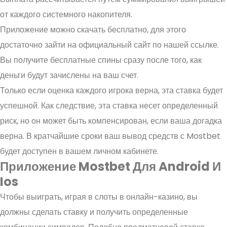
от каждого системного накопителя.
Приложение можно скачать бесплатно, для этого
достаточно зайти на официальный сайт по нашей ссылке.
Вы получите бесплатные спины сразу после того, как
деньги будут зачислены на ваш счет.
Только если оценка каждого игрока верна, эта ставка будет
успешной. Как следствие, эта ставка несет определенный
риск, но он может быть компенсирован, если ваша догадка
верна. В кратчайшие сроки ваш вывод средств с Mostbet
будет доступен в вашем личном кабинете.
Приложение Mostbet Для Android И
Ios
Чтобы выиграть, играя в слоты в онлайн-казино, вы
должны сделать ставку и получить определенные