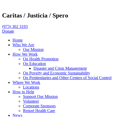
Caritas /
Justicia /
Spero
(973) 302 3193
Donate
Home
Who We Are
Our Mission
How We Work
On Health Promotion
On Education
Disaster and Crisis Management
On Poverty and Economic Sustainability
On Penitentiaries and Other Centers of Social Control
Where We Work
Locations
How to Help
Support Our Mission
Volunteer
Corporate Sponsors
Report Health Care
News