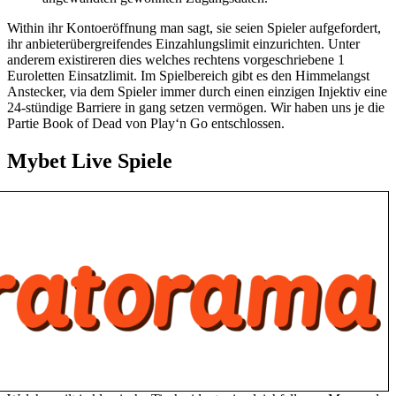
Within ihr Kontoeröffnung man sagt, sie seien Spieler aufgefordert,
ihr anbieterübergreifendes Einzahlungslimit einzurichten. Unter
anderem existireren dies welches rechtens vorgeschriebene 1
Euroletten Einsatzlimit. Im Spielbereich gibt es den Himmelangst
Anstecker, via dem Spieler immer durch einen einzigen Injektiv eine
24-stündige Barriere in gang setzen vermögen. Wir haben uns je die
Partie Book of Dead von Play‘n Go entschlossen.
Mybet Live Spiele