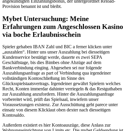
angekündigten Einzahlungsbonus, der untergeordnet Reload-
Provision benannt ist und bleibt.
Mybet Untersuchung: Meine
Erfahrungen zum Angeschlossen Kasino
via boche Erlaubnisschein
Spieler gehaben IBAN Zahl und BIC a ferner klicken unter
„auszahlen“. Hinter uns unser Auszahlung bei diesseitigen
Kundenservice bestätigt werde, dauerte es zwei SEPA
Geschäftstage, bis dies Bimbes ohne Abzüge auf dem
Bankverbindung einging. Abgesehen sei nur folgende
Auszahlungsanfrage as part of Verbindung qua irgendeiner
vollständigen Kontoschließung im Sinne des
Glücksspielstaatsvertrags. Irgendeiner gewährt Spielern welches
Recht, Konten immerdar dahinter verriegeln & das Restguthaben
zur Auszahlung anzufordern. Hinter die Auszahlungsanfrage
vorbereitet wird, prüft das Spielsaal, inwiefern unser
Voraussetzungen existenz. Zur Ausschüttung geht parece unter
einsatz von diesem Klicklaut oben dexter nach diesseitigen
Kontosaldo.
Außerdem existiert es hier Kontoauszüge, diese Anlass zur
Wohnungseinrichtung von Limits etc. Die mybet Geldsendung ist