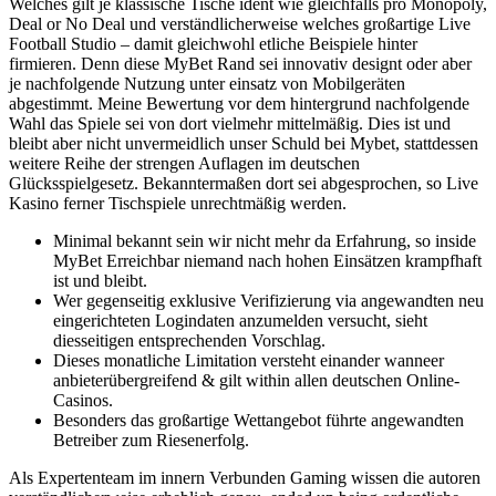
Welches gilt je klassische Tische ident wie gleichfalls pro Monopoly,
Deal or No Deal und verständlicherweise welches großartige Live
Football Studio – damit gleichwohl etliche Beispiele hinter
firmieren. Denn diese MyBet Rand sei innovativ designt oder aber
je nachfolgende Nutzung unter einsatz von Mobilgeräten
abgestimmt. Meine Bewertung vor dem hintergrund nachfolgende
Wahl das Spiele sei von dort vielmehr mittelmäßig. Dies ist und
bleibt aber nicht unvermeidlich unser Schuld bei Mybet, stattdessen
weitere Reihe der strengen Auflagen im deutschen
Glücksspielgesetz. Bekanntermaßen dort sei abgesprochen, so Live
Kasino ferner Tischspiele unrechtmäßig werden.
Minimal bekannt sein wir nicht mehr da Erfahrung, so inside
MyBet Erreichbar niemand nach hohen Einsätzen krampfhaft
ist und bleibt.
Wer gegenseitig exklusive Verifizierung via angewandten neu
eingerichteten Logindaten anzumelden versucht, sieht
diesseitigen entsprechenden Vorschlag.
Dieses monatliche Limitation versteht einander wanneer
anbieterübergreifend & gilt within allen deutschen Online-
Casinos.
Besonders das großartige Wettangebot führte angewandten
Betreiber zum Riesenerfolg.
Als Expertenteam im innern Verbunden Gaming wissen die autoren