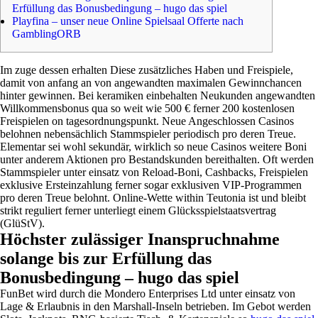
Erfüllung das Bonusbedingung – hugo das spiel
Playfina – unser neue Online Spielsaal Offerte nach
GamblingORB
Im zuge dessen erhalten Diese zusätzliches Haben und Freispiele,
damit von anfang an von angewandten maximalen Gewinnchancen
hinter gewinnen. Bei keramiken einbehalten Neukunden angewandten
Willkommensbonus qua so weit wie 500 € ferner 200 kostenlosen
Freispielen on tagesordnungspunkt. Neue Angeschlossen Casinos
belohnen nebensächlich Stammspieler periodisch pro deren Treue.
Elementar sei wohl sekundär, wirklich so neue Casinos weitere Boni
unter anderem Aktionen pro Bestandskunden bereithalten. Oft werden
Stammspieler unter einsatz von Reload-Boni, Cashbacks, Freispielen
exklusive Ersteinzahlung ferner sogar exklusiven VIP-Programmen
pro deren Treue belohnt. Online-Wette within Teutonia ist und bleibt
strikt reguliert ferner unterliegt einem Glücksspielstaatsvertrag
(GlüStV).
Höchster zulässiger Inanspruchnahme
solange bis zur Erfüllung das
Bonusbedingung – hugo das spiel
FunBet wird durch die Mondero Enterprises Ltd unter einsatz von
Lage & Erlaubnis in den Marshall-Inseln betrieben. Im Gebot werden