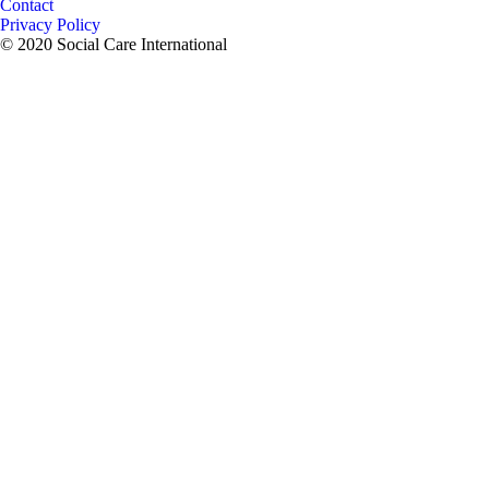
Contact
Privacy Policy
© 2020 Social Care International