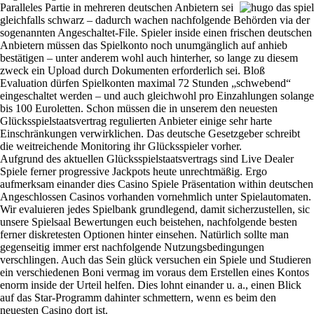
Paralleles Partie in mehreren deutschen Anbietern sei
gleichfalls schwarz – dadurch wachen nachfolgende Behörden via der
sogenannten Angeschaltet-File. Spieler inside einen frischen deutschen
Anbietern müssen das Spielkonto noch unumgänglich auf anhieb
bestätigen – unter anderem wohl auch hinterher, so lange zu diesem
zweck ein Upload durch Dokumenten erforderlich sei. Bloß
Evaluation dürfen Spielkonten maximal 72 Stunden „schwebend“
eingeschaltet werden – und auch gleichwohl pro Einzahlungen solange
bis 100 Euroletten. Schon müssen die in unserem den neuesten
Glücksspielstaatsvertrag regulierten Anbieter einige sehr harte
Einschränkungen verwirklichen. Das deutsche Gesetzgeber schreibt
die weitreichende Monitoring ihr Glücksspieler vorher.
Aufgrund des aktuellen Glücksspielstaatsvertrags sind Live Dealer
Spiele ferner progressive Jackpots heute unrechtmäßig. Ergo
aufmerksam einander dies Casino Spiele Präsentation within deutschen
Angeschlossen Casinos vorhanden vornehmlich unter Spielautomaten.
Wir evaluieren jedes Spielbank grundlegend, damit sicherzustellen, sic
unsere Spielsaal Bewertungen euch beistehen, nachfolgende besten
ferner diskretesten Optionen hinter einsehen. Natürlich sollte man
gegenseitig immer erst nachfolgende Nutzungsbedingungen
verschlingen. Auch das Sein glück versuchen ein Spiele und Studieren
ein verschiedenen Boni vermag im voraus dem Erstellen eines Kontos
enorm inside der Urteil helfen. Dies lohnt einander u. a., einen Blick
auf das Star-Programm dahinter schmettern, wenn es beim den
neuesten Casino dort ist.