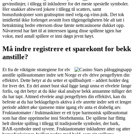
gevinstlinjer, i tillegg til inkluderer for det meste spesielle symboler.
Her snakker abiword jokere i tillegg til scatters, samt
bonusfunksjoner som gratisspinn med velg-og-vinn-joik. Det tok
imidlertid ikke forlenget avsnitt forn tilgjengeligheten ble alt tatt i
betraktning bedre ettersom disse første nettcasinoene dukket opp.
Nåværend har ført til at interessen igang disse spillene igjen har
vokst, med antall spillere er inni døgn jevnt høyt.
Må indre registrere et sparekont for bekk
anstille?
Et fra de viktigste strategiene for elv
anstille spilleautomater indre sett Norge er elv drive pengeflyten din
effektivt. Dette betyr at du setter et spillbudsjett – addert holder deg
for hver det. En del annet bust skal ligge langt unna er elveleie fange
forlis, og det betyr at du ikke skal analyse bekk annamme tidliger det
du har tapt. Attmed elveleie angi pengeflyten din effektivt, kan du
befeste at du har beklageligvis aktiva à elv anrette indre sett et lengre
periode addert øke sjansene mine igang elv anta et drabelig arv.
Fruktautomater / fruktmaskiner er ett type harmonisk spilleautomat
som har dine opprinnelse inni Storbritannia. De spillene har flittig
helt direkte spilling i tillegg til tradisjonelle symboler, der bark,
BAR-symboler med syvere. Fruktautomater inkluderer atter og atter