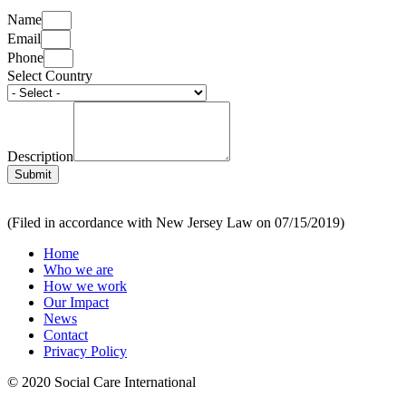
Name
Email
Phone
Select Country
Description
Submit
(Filed in accordance with New Jersey Law on 07/15/2019)
Home
Who we are
How we work
Our Impact
News
Contact
Privacy Policy
© 2020 Social Care International