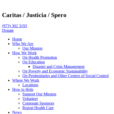
Caritas /
Justicia /
Spero
(973) 302 3193
Donate
Home
Who We Are
Our Mission
How We Work
On Health Promotion
On Education
Disaster and Crisis Management
On Poverty and Economic Sustainability
On Penitentiaries and Other Centers of Social Control
Where We Work
Locations
How to Help
Support Our Mission
Volunteer
Corporate Sponsors
Report Health Care
News