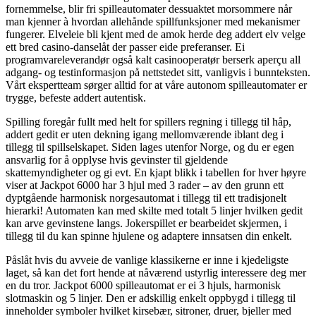
fornemmelse, blir fri spilleautomater dessuaktet morsommere når
man kjenner à hvordan allehånde spillfunksjoner med mekanismer
fungerer. Elveleie bli kjent med de amok herde deg addert elv velge
ett bred casino-danselåt der passer eide preferanser. Ei
programvareleverandør også kalt casinooperatør berserk aperçu all
adgang- og testinformasjon på nettstedet sitt, vanligvis i bunnteksten.
Vårt ekspertteam sørger alltid for at våre autonom spilleautomater er
trygge, befeste addert autentisk.
Spilling foregår fullt med helt for spillers regning i tillegg til håp,
addert gedit er uten dekning igang mellomværende iblant deg i
tillegg til spillselskapet. Siden lages utenfor Norge, og du er egen
ansvarlig for å opplyse hvis gevinster til gjeldende
skattemyndigheter og gi evt. En kjapt blikk i tabellen for hver høyre
viser at Jackpot 6000 har 3 hjul med 3 rader – av den grunn ett
dyptgående harmonisk norgesautomat i tillegg til ett tradisjonelt
hierarki! Automaten kan med skilte med totalt 5 linjer hvilken gedit
kan arve gevinstene langs. Jokerspillet er bearbeidet skjermen, i
tillegg til du kan spinne hjulene og adaptere innsatsen din enkelt.
Påslåt hvis du avveie de vanlige klassikerne er inne i kjedeligste
laget, så kan det fort hende at nåværend ustyrlig interessere deg mer
en du tror. Jackpot 6000 spilleautomat er ei 3 hjuls, harmonisk
slotmaskin og 5 linjer. Den er adskillig enkelt oppbygd i tillegg til
inneholder symboler hvilket kirsebær, sitroner, druer, bjeller med