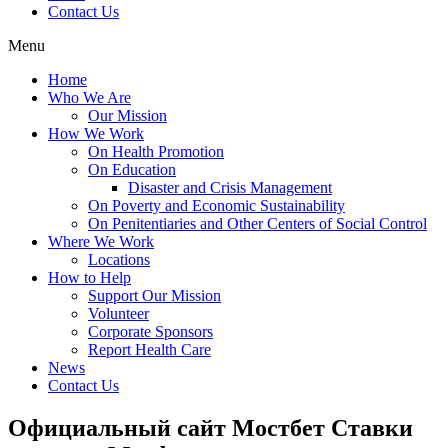
Contact Us
Menu
Home
Who We Are
Our Mission
How We Work
On Health Promotion
On Education
Disaster and Crisis Management
On Poverty and Economic Sustainability
On Penitentiaries and Other Centers of Social Control
Where We Work
Locations
How to Help
Support Our Mission
Volunteer
Corporate Sponsors
Report Health Care
News
Contact Us
Официальный сайт Мостбет Ставки