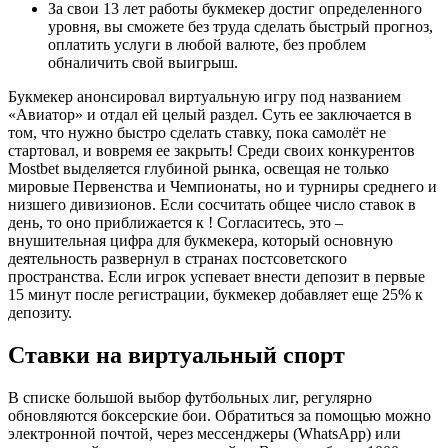
За свои 13 лет работы букмекер достиг определенного
уровня, вы сможете без труда сделать быстрый прогноз,
оплатить услуги в любой валюте, без проблем
обналичить свой выигрыш.
Букмекер анонсировал виртуальную игру под названием
«Авиатор» и отдал ей целый раздел. Суть ее заключается в
том, что нужно быстро сделать ставку, пока самолёт не
стартовал, и вовремя ее закрыть! Среди своих конкурентов
Mostbet выделяется глубиной рынка, освещая не только
мировые Первенства и Чемпионаты, но и турниры среднего и
низшего дивизионов. Если сосчитать общее число ставок в
день, то оно приближается к ! Согласитесь, это –
внушительная цифра для букмекера, который основную
деятельность развернул в странах постсоветского
пространства. Если игрок успевает внести депозит в первые
15 минут после регистрации, букмекер добавляет еще 25% к
депозиту.
Ставки на виртуальный спорт
В списке большой выбор футбольных лиг, регулярно
обновляются боксерские бои. Обратиться за помощью можно
электронной почтой, через мессенджеры (WhatsApp) или