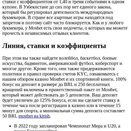
ставки с коэффициентом от 1,40 и тремя событиями в одном
купоне. В Узбекистане до сих пор нет единого закона,
который бы регулировал деятельность международных
букмекеров. В стране все азартные игры находятся под
запретом и поэтому сайт часто блокируется. Как и у любого
букмекера, у Мosbet есть свои недочеты, о которых вы можете
прочесть в независимых отзывах клиентов.
Линия, ставки и коэффициенты
При этом вы также найдете волейбол, баскетбол, боевые
искусства, бадминтон, американский футбол, киберспорт и
многое другое. Кроме того, они также придерживаются
политики и правил проверки счетов KYC, ознакомьтесь с
нашим обзором казино Mostbet и их спортивной книги. 100%
бонус на депозит в размере до BRL и 250 бесплатных
вращений включены в приветственный пакет от Mostbet,
который может действовать до 5 депозитов. Ваш депозит
будет увеличен до 125% бонуса, если вы сделаете ставку в
течение часа после регистрации в казино или в течение 15
минут для спорта, а минимальная сумма депозита составляет
50 BRL
mostbet ga kirish
.
В 2022 году запланирован Чемпионат Мира и U20, а