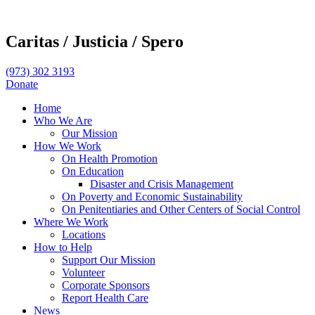
Caritas /
Justicia /
Spero
(973) 302 3193
Donate
Home
Who We Are
Our Mission
How We Work
On Health Promotion
On Education
Disaster and Crisis Management
On Poverty and Economic Sustainability
On Penitentiaries and Other Centers of Social Control
Where We Work
Locations
How to Help
Support Our Mission
Volunteer
Corporate Sponsors
Report Health Care
News