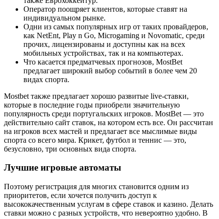
также Еврохоккейтур.
Оператор поощряет клиентов, которые ставят на
индивидуальном рынке.
Одни из самых популярных игр от таких провайдеров,
как NetEnt, Play n Go, Microgaming и Novomatic, среди
прочих, лицензированы и доступны как на всех
мобильных устройствах, так и на компьютерах.
Что касается предматчевых прогнозов, MostBet
предлагает широкий выбор событий в более чем 20
видах спорта.
Mostbet также предлагает хорошо развитые live-ставки,
которые в последние годы приобрели значительную
популярность среди португальских игроков. MostBet — это
действительно сайт ставок, на котором есть все. Он рассчитан
на игроков всех мастей и предлагает все мыслимые виды
спорта со всего мира. Крикет, футбол и теннис — это,
безусловно, три основных вида спорта.
Лучшие игровые автоматы
Поэтому регистрация для многих становится одним из
приоритетов, если хочется получить доступ к
высококачественным услугам в сфере ставок и казино. Делать
ставки можно с разных устройств, что невероятно удобно. В