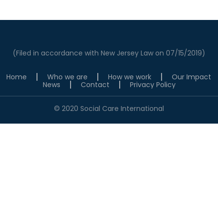
(Filed in accordance with New Jersey Law on 07/15/2019)
Home
Who we are
How we work
Our Impact
News
Contact
Privacy Policy
© 2020 Social Care International