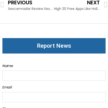
PREVIOUS
NEXT
Sexcamradar Review Sexcamradar Com Review
High 30 Free Apps Like Holla Live Random Video Chat For Android
Report News
Name
Email