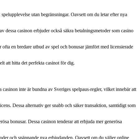
spelupplevelse utan begränsningar. Oavsett om du letar efter nya
ga av dessa casinon erbjuder också säkra betalningsmetoder som casino
r ofta en bredare utbud av spel och bonusar jämfört med licensierade
 att hitta det perfekta casinot för dig.
ssa casinon inte är bundna av Sveriges spelpaus-regler, vilket innebär att
licens. Dessa alternativ ger snabb och säker transaktion, samtidigt som
erösa bonusar. Dessa casinon tenderar att erbjuda mer generösa
metoder och spännande nya erbjudanden. Oavsett om du väljer online