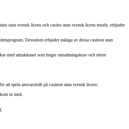
o utan svensk licens och casino utan svensk licens trustly, erbjuder
alitetsprogram. Dessutom erbjuder många av dessa casinon utan
ockar med attraktioner som högre omsättningskrav och större
ör att spela ansvarsfullt på casinon utan svensk licens:
u kom in med.
d.