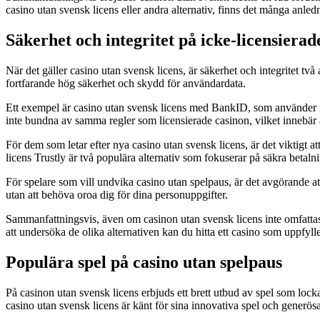
casino utan svensk licens eller andra alternativ, finns det många anled
Säkerhet och integritet på icke-licensierad
När det gäller casino utan svensk licens, är säkerhet och integritet t
fortfarande hög säkerhet och skydd för användardata.
Ett exempel är casino utan svensk licens med BankID, som använder mod
inte bundna av samma regler som licensierade casinon, vilket innebär at
För dem som letar efter nya casino utan svensk licens, är det viktigt 
licens Trustly är två populära alternativ som fokuserar på säkra beta
För spelare som vill undvika casino utan spelpaus, är det avgörande att
utan att behöva oroa dig för dina personuppgifter.
Sammanfattningsvis, även om casinon utan svensk licens inte omfattas
att undersöka de olika alternativen kan du hitta ett casino som uppfyll
Populära spel på casino utan spelpaus
På casinon utan svensk licens erbjuds ett brett utbud av spel som lockar
casino utan svensk licens är känt för sina innovativa spel och generös