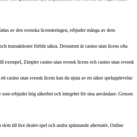
omfattas av den svenska licensieringen, erbjuder många av dem
h transaktioner förblir säkra. Dessutom är casino utan licens ofta
 Till exempel, Zimpler casino utan svensk licens och casino utan svensk
a ett casino utan svensk licens kan du njuta av en säker spelupplevelse
r som erbjuder hög säkerhet och integritet för sina användare. Genom
 slots till live dealer-spel och andra spännande alternativ. Online