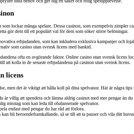
ppfyller dina behov och ger dig en säker och rolig spelupplevelse.
sinon
 som lockar många spelare. Dessa casinon, som exempelvis zimpler casin
etta gör dem till ett populärt val för dem som söker större belöningar.
innovativa erbjudanden, som kan inkludera exklusiva kampanjer och loj
lternativ som casino utan svensk licens med bankid.
judandena ofta en avgörande faktor. Online casino utan svensk licens l
 till att kolla in de senaste erbjudandena på casinon utan svensk licens.
n licens
 men det är viktigt att hålla koll på dina spelvanor. Här är några tips f
 du är villig att spendera och lämna aldrig casinot med mer pengar än d
anlig misstag som kan leda till obalanserade spelvanor.
ela endast med pengar du har råd att förlora.
kan bli beroendeframkallande, så se till att ta pauser och vila ditt huvu