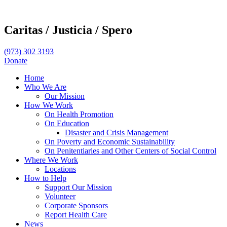
Caritas /
Justicia /
Spero
(973) 302 3193
Donate
Home
Who We Are
Our Mission
How We Work
On Health Promotion
On Education
Disaster and Crisis Management
On Poverty and Economic Sustainability
On Penitentiaries and Other Centers of Social Control
Where We Work
Locations
How to Help
Support Our Mission
Volunteer
Corporate Sponsors
Report Health Care
News