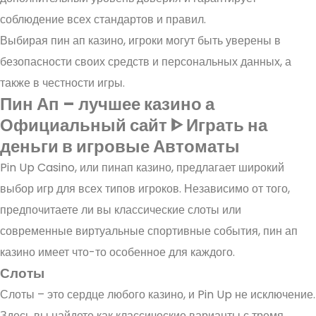
соблюдение всех стандартов и правил.
Выбирая пин ап казино, игроки могут быть уверены в
безопасности своих средств и персональных данных, а
также в честности игры.
Пин Ап – лучшее казино а
Официальный сайт ᐈ Играть на
деньги в игровые Автоматы
Pin Up Casino, или пинап казино, предлагает широкий
выбор игр для всех типов игроков. Независимо от того,
предпочитаете ли вы классические слоты или
современные виртуальные спортивные события, пин ап
казино имеет что-то особенное для каждого.
Слоты
Слоты – это сердце любого казино, и Pin Up не исключение.
Здесь вы найдете как классические варианты с тремя