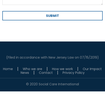
SUBMIT
(Filed in accordance with New Jersey Law on 07/15/2019)
Home
Who we are
How we work
Our Impact
News
Contact
Privacy Policy
© 2020 Social Care International