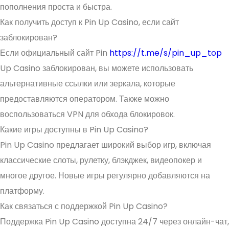
пополнения проста и быстра.
Как получить доступ к Pin Up Casino, если сайт
заблокирован?
Если официальный сайт Pin
https://t.me/s/pin_up_top
Up Casino заблокирован, вы можете использовать
альтернативные ссылки или зеркала, которые
предоставляются оператором. Также можно
воспользоваться VPN для обхода блокировок.
Какие игры доступны в Pin Up Casino?
Pin Up Casino предлагает широкий выбор игр, включая
классические слоты, рулетку, блэкджек, видеопокер и
многое другое. Новые игры регулярно добавляются на
платформу.
Как связаться с поддержкой Pin Up Casino?
Поддержка Pin Up Casino доступна 24/7 через онлайн-чат,