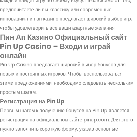
каждый найдет игру по своему вкусу. Независимо от того,
предпочитаете ли вы классику или современные
инновации, пин ап казино предлагает широкий выбор игр,
чтобы удовлетворить все ваши азартные желания.
Пин Ап Казино Официальный сайт
Pin Up Casino – Входи и играй
онлайн
Pin Up Casino предлагает широкий выбор бонусов для
новых и постоянных игроков. Чтобы воспользоваться
этими предложениями, необходимо следовать нескольким
простым шагам.
Регистрация на Pin Up
Первым шагом к получению бонусов на Pin Up является
регистрация на официальном сайте pinup.com. Для этого
нужно заполнить короткую форму, указав основные