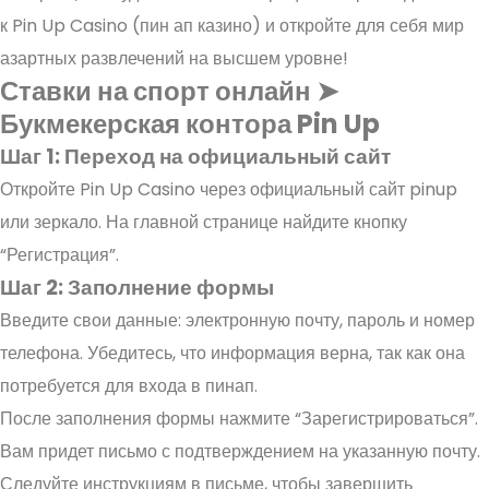
к Pin Up Casino (пин ап казино) и откройте для себя мир
азартных развлечений на высшем уровне!
Ставки на спорт онлайн ➤
Букмекерская контора Pin Up
Шаг 1: Переход на официальный сайт
Откройте Pin Up Casino через официальный сайт pinup
или зеркало. На главной странице найдите кнопку
“Регистрация”.
Шаг 2: Заполнение формы
Введите свои данные: электронную почту, пароль и номер
телефона. Убедитесь, что информация верна, так как она
потребуется для входа в пинап.
После заполнения формы нажмите “Зарегистрироваться”.
Вам придет письмо с подтверждением на указанную почту.
Следуйте инструкциям в письме, чтобы завершить