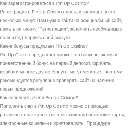
Как зарегистрироваться в Pin Up Casino?
Регистрация в Pin Up Casino проста и занимает всего
несколько минут. Вам нужно зайти на официальный сайт,
нажать на кнопку “Регистрация”, заполнить необходимые
поля и подтвердить свой аккаунт.
Какие бонусы предлагает Pin Up Casino?
Pin Up Casino предлагает множество бонусов, включая
приветственный бонус на первый депозит, фрибеты,
кэшбэк и многое другое. Бонусы могут меняться, поэтому
рекомендуется регулярно проверять сайт на наличие
новых предложений.
Как пополнить счет в Pin Up Casino?
Пополнить счет в Pin Up Casino можно с помощью
различных платежных систем, таких как банковские карты,
электронные кошельки и криптовалюты. Процедура