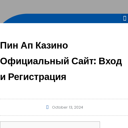
Пин Ап Казино
Официальный Сайт: Вход
и Регистрация
October 13, 2024