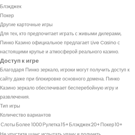
Блэкджек
Покер
Другие карточные игры
Для тех, кто предпочитает играть с живыми дилерами,
Пинко Казино официальное предлагает Live Casino с
настоящими крупье и атмосферой реального казино.
Доступ к игре
Благодаря Пинко зеркало, игроки могут получить доступ к
сайту даже при блокировке основного домена. Пинко
Казино зеркало обеспечивает бесперебойную игру и
развлечения.
Тип игры
Количество вариантов
Слоты
Более 1000
Рулетка
15+
Блэкджек
20+
Покер
10+
Не упустите шанс испытать удачу и получить