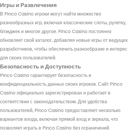
Игры и Развлечения
В Pinco Casino игроки могут найти множество
разнообразных игр, включая классические слоты, рулетку,
блэкджек и многое другое. Pinco Casino постоянно
обновляет свой каталог, добавляя новые игры от ведущих
разработчиков, чтобы обеспечить разнообразие и интерес
для своих пользователей.
Безопасность и Доступность
Pinco Casino гарантирует безопасность и
конфиденциальность данных своих игроков. Сайт Pinco
Casino официально зарегистрирован и работает в
соответствии с законодательством. Для удобства
пользователей, Pinco Casino предоставляет несколько
вариантов входа, включая прямой вход и зеркала, что
позволяет играть в Pinco Casino без ограничений.