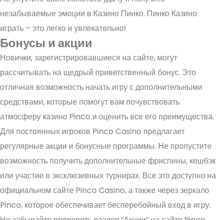
незабываемые эмоции в Казино Пинко. Пинко Казино
играть – это легко и увлекательно!
Бонусы и акции
Новички, зарегистрировавшиеся на сайте, могут
рассчитывать на щедрый приветственный бонус. Это
отличная возможность начать игру с дополнительными
средствами, которые помогут вам почувствовать
атмосферу казино Pinco и оценить все его преимущества.
Для постоянных игроков Pinco Casino предлагает
регулярные акции и бонусные программы. Не пропустите
возможность получить дополнительные фриспины, кешбэк
или участие в эксклюзивных турнирах. Все это доступно на
официальном сайте Pinco Casino, а также через зеркало
Pinco, которое обеспечивает бесперебойный вход в игру.
Не забывайте проверять раздел “Акции” на сайте Pinco