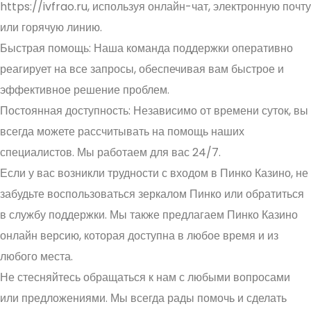
https://ivfrao.ru, используя онлайн-чат, электронную почту
или горячую линию.
Быстрая помощь: Наша команда поддержки оперативно
реагирует на все запросы, обеспечивая вам быстрое и
эффективное решение проблем.
Постоянная доступность: Независимо от времени суток, вы
всегда можете рассчитывать на помощь наших
специалистов. Мы работаем для вас 24/7.
Если у вас возникли трудности с входом в Пинко Казино, не
забудьте воспользоваться зеркалом Пинко или обратиться
в службу поддержки. Мы также предлагаем Пинко Казино
онлайн версию, которая доступна в любое время и из
любого места.
Не стесняйтесь обращаться к нам с любыми вопросами
или предложениями. Мы всегда рады помочь и сделать