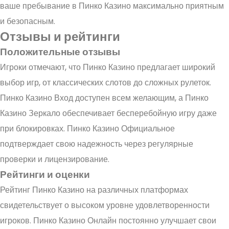
ваше пребывание в Пинко Казино максимально приятным
и безопасным.
Отзывы и рейтинги
Положительные отзывы
Игроки отмечают, что Пинко Казино предлагает широкий
выбор игр, от классических слотов до сложных рулеток.
Пинко Казино Вход доступен всем желающим, а Пинко
Казино Зеркало обеспечивает бесперебойную игру даже
при блокировках. Пинко Казино Официальное
подтверждает свою надежность через регулярные
проверки и лицензирование.
Рейтинги и оценки
Рейтинг Пинко Казино на различных платформах
свидетельствует о высоком уровне удовлетворенности
игроков. Пинко Казино Онлайн постоянно улучшает свои