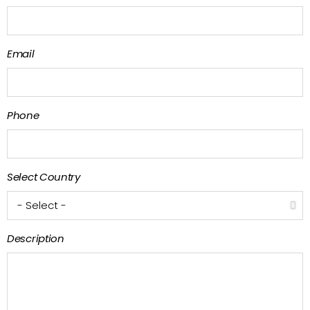
Email
Phone
Select Country
Description