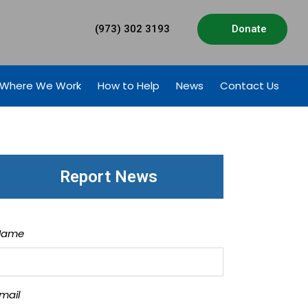
(973) 302 3193
Donate
Where We Work
How to Help
News
Contact Us
Report News
Name
mail