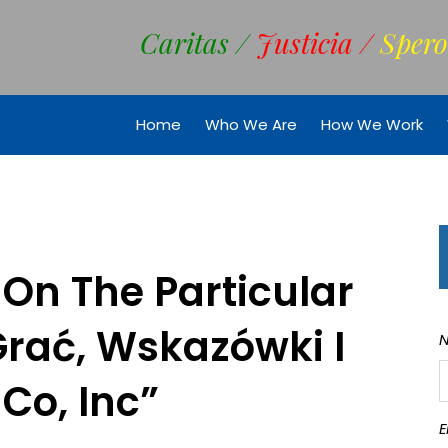
Caritas /
Justicia /
Spero
Home
Who We Are
How We Work
 On The Particular
Grać, Wskazówki I
 Co, Inc”
E