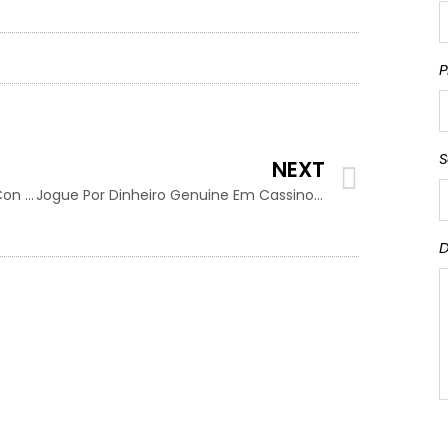
P
S
NEXT
Una Chat Che Consente Di Parlare Con Sconosciuti: Omegle Pericolo Grooming, Quali Sono I Numeri?
Jogue Por Dinheiro Genuine Em Cassino Online
D