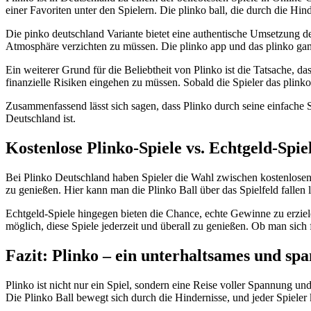
einer Favoriten unter den Spielern. Die plinko ball, die durch die Hin
Die pinko deutschland Variante bietet eine authentische Umsetzung des
Atmosphäre verzichten zu müssen. Die plinko app und das plinko game
Ein weiterer Grund für die Beliebtheit von Plinko ist die Tatsache, da
finanzielle Risiken eingehen zu müssen. Sobald die Spieler das plink
Zusammenfassend lässt sich sagen, dass Plinko durch seine einfache S
Deutschland ist.
Kostenlose Plinko-Spiele vs. Echtgeld-Spie
Bei Plinko Deutschland haben Spieler die Wahl zwischen kostenlosen 
zu genießen. Hier kann man die Plinko Ball über das Spielfeld fallen 
Echtgeld-Spiele hingegen bieten die Chance, echte Gewinne zu erzie
möglich, diese Spiele jederzeit und überall zu genießen. Ob man sich 
Fazit: Plinko – ein unterhaltsames und sp
Plinko ist nicht nur ein Spiel, sondern eine Reise voller Spannung un
Die Plinko Ball bewegt sich durch die Hindernisse, und jeder Spieler 