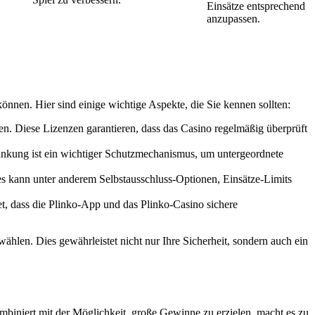
Einsätze entsprechend
anzupassen.
 können. Hier sind einige wichtige Aspekte, die Sie kennen sollten:
n. Diese Lizenzen garantieren, dass das Casino regelmäßig überprüft
ränkung ist ein wichtiger Schutzmechanismus, um untergeordnete
 kann unter anderem Selbstausschluss-Optionen, Einsätze-Limits
t, dass die Plinko-App und das Plinko-Casino sichere
 wählen. Dies gewährleistet nicht nur Ihre Sicherheit, sondern auch ein
ombiniert mit der Möglichkeit, große Gewinne zu erzielen, macht es zu