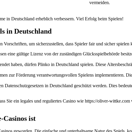
vermeiden.
e in Deutschland erheblich verbessern. Viel Erfolg beim Spielen!
ls in Deutschland
 Vorschriften, um sicherzustellen, dass Spieler fair und sicher spielen
n eine gültige Lizenz von der zuständigen Glücksspielbehörde besitze
endet haben, dürfen Plinko in Deutschland spielen. Diese Altersbesch
en zur Förderung verantwortungsvollen Spielens implementieren. Dies
n Datenschutzgesetzen in Deutschland geschützt werden. Dies bedeute
ss Sie ein legales und reguliertes Casino wie https://oliver-wittke.com
-Casinos ist
-Casinos geworden. Die einfache und unterhaltsame Natur des Spiels, k