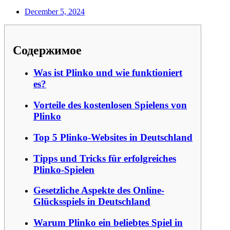
December 5, 2024
Содержимое
Was ist Plinko und wie funktioniert
es?
Vorteile des kostenlosen Spielens von
Plinko
Top 5 Plinko-Websites in Deutschland
Tipps und Tricks für erfolgreiches
Plinko-Spielen
Gesetzliche Aspekte des Online-
Glücksspiels in Deutschland
Warum Plinko ein beliebtes Spiel in