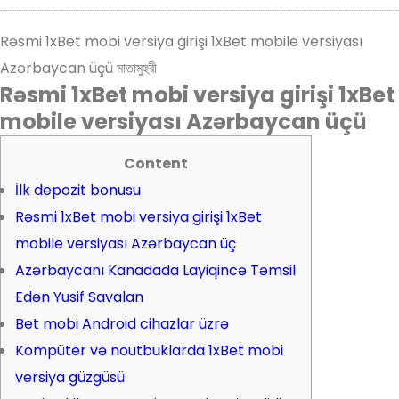
Rəsmi 1xBet mobi versiya girişi 1xBet mobile versiyası
Azərbaycan üçü মাতামুহুরী
Rəsmi 1xBet mobi versiya girişi 1xBet
mobile versiyası Azərbaycan üçü
Content
İlk depozit bonusu
Rəsmi 1xBet mobi versiya girişi 1xBet
mobile versiyası Azərbaycan üç
Azərbaycanı Kanadada Layiqincə Təmsil
Edən Yusif Savalan
Bet mobi Android cihazlar üzrə
Kompüter və noutbuklarda 1xBet mobi
versiya güzgüsü