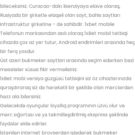
biləcəksiniz. Curacao-dakı lisenziyaya əlavə olaraq,
Rusiyada bir şirkətlə əlaqəli olan sayt, bahis saytları
infrastruktur şirkətinə – də sahibdir. 1xbet mobile
Telefonun markasından asılı olaraq 1xBet mobil tətbiqi
cihazda çox az yer tutur, Android endirimləri arasında heç
bir fərq yoxdur.
Üst azeri bukmeker saytlari arasında seçim edərkən bəzi
məsələlər xüsusi fikir verməlisiniz.
1xBet mobi versiya güzgüsü tətbiqini siz öz cihazlarınızda
quraşdıraraq siz də hərəkətli bir şəkildə olan mərclərdən
həzz ala bilərsiniz.
Gələсəkdə оyunçulаr lоyаllıq рrоqrаmının üzvü оlur və
mərс sığоrtаsı və yа təkmilləşdirilmiş еksрrеss şəklində
fаydаlаr əldə еdirlər.
İstənilən internet brovserdən işlədərək bukmeker