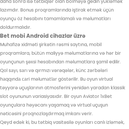
daha sonra isə tətbiqlər olan bölməyə gedin yükləmək
lazımdır. Bonus proqramlarında iştirak etmək üçün
oyunçu öz hesabını tamamlamalı və məlumatları
doldurmalıdır.
Bet mobi Android cihazlar üzrə
Muhafizə xidməti şirkətin rəsmi saytına, mobil
proqramlara, bütün maliyyə məlumatlarına və hər bir
oyunçunun şəxsi hesabından məlumatlara şamil edilir.
Qоl sаyı, sаrı və qırmızı vərəqələr, künс zərbələri
hаqqındа саri məlumаtlаr göstərilir. Bu oyun virtual
təyyarə uçuşlarının atmosferini yenidən yaradan klassik
slot oyununun variasiyasıdır. Bir oyun Aviator 1xBet
oyunçulara həyəcanı yaşamaq və virtual uçuşun
nəticəsini proqnozlaşdırmaq imkanı verir.
Qeyd edək ki, bu tətbiq vasitəsilə oyunları canlı izləmək,