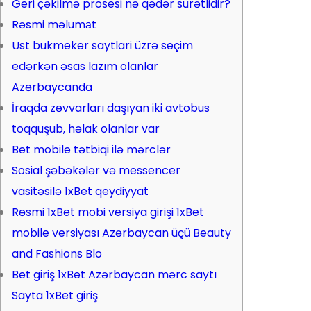
Geri çəkilmə prosesi nə qədər sürətlidir?
Rəsmi məlumаt
Üst bukmeker saytlari üzrə seçim
edərkən əsas lazım olanlar
Azərbaycanda
İraqda zəvvarları daşıyan iki avtobus
toqquşub, həlak olanlar var
Bet mobile tətbiqi ilə mərclər
Sosial şəbəkələr və messencer
vasitəsilə 1xBet qeydiyyat
Rəsmi 1xBet mobi versiya girişi 1xBet
mobile versiyası Azərbaycan üçü Beauty
and Fashions Blo
Bet giriş 1xBet Azərbaycan mərc saytı
Sayta 1xBet giriş