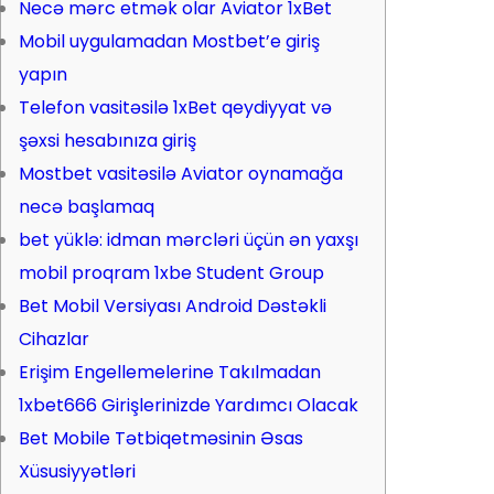
Necə mərc etmək olar Aviator 1xBet
Mobil uygulamadan Mostbet’e giriş
yapın
Telefon vasitəsilə 1xBet qeydiyyat və
şəxsi hesabınıza giriş
Mostbet vasitəsilə Aviator oynamağa
necə başlamaq
bet yüklə: idman mərcləri üçün ən yaxşı
mobil proqram 1xbe Student Group
Bet Mobil Versiyası Android Dəstəkli
Cihazlar
Erişim Engellemelerine Takılmadan
1xbet666 Girişlerinizde Yardımcı Olacak
Bet Mobile Tətbiqetməsinin Əsas
Xüsusiyyətləri