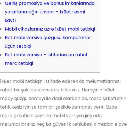
Geniş promosiya və bonus imkanlarında
yararlanmağın ünvanı – 1xBet rəsmi
saytı
Mobil cihazlarınız üzrə 1xBet mobi tətbiqi
Bet mobi versiya güzgüsü kompüterlər
üçün tətbiqi
Bet mobi versiya – İstifadəsi ən rahat
mərc tətbiqi
1xBet mobi tətbiqini istifadə edərək öz məlumatlarınızı
rahat bir şəkildə əlavə edə bilərsiniz. Həmçinin 1xBet
moby güzgü köməyi ilə daxil olarkən də, mərc şirkəti sizin
təhlükəsizliyinizə tam bir şəkildə zəmanət verir. Sizdə
mərc şirkətinin saytına mobil versiya giriş edə
məlumatlarınızı heç bir güvənlik təhlükəsi olmadan əlavə