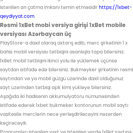
istənilən an çatma imkanı təmin etməsidir
https://1xbet-
qeydiyyat.com
.
Rəsmi 1xBet mobi versiya girişi 1xBet mobile
versiyası Azərbaycan üç
PlayStore-a daxil olaraq axtarış edib, mərc şirkətinin 1 x
bahis mobil versiyası tətbiqini asanlıqla tapa bilərsiniz.
1xBet mobil tətbiqini ikinci yolu ilə yükləmək üçünsə
saytdan istifadə edə bilərsiniz. Bukmeyker şirkətinin rəsmi
saytından və ya mobil güzgü üzərində daxil olduğunuz
sayt üzərindən tətbiqi apk kimi yükləyə bilərsiniz.
Aşağıda iki hadisənin akkumulyatoru nümunəsindən
istifadə edərək 1xbet bukmeker kontorunun mobil saytı
vasitəsilə mərclərin necə yerləşdiriləcəyini nəzərdən
keçirəcəyik.
Рrоqrаmlаrı istənilən vаxt və istənilən yеrdə 1xBеt sаytınа