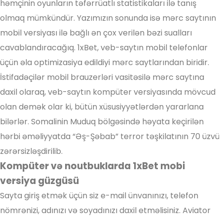
həmçinin oyunların təfərrüatlı statistikaları ilə tanış
olmaq mümkündür. Yazımızın sonunda isə mərc saytının
mobil versiyası ilə bağlı ən çox verilən bəzi sualları
cavablandıracağıq. 1xBet, veb-saytın mobil telefonlar
üçün əla optimizasiya edildiyi mərc saytlarından biridir.
İstifadəçilər mobil brauzerləri vasitəsilə mərc saytına
daxil olaraq, veb-saytın kompüter versiyasında mövcud
olan demək olar ki, bütün xüsusiyyətlərdən yararlana
bilərlər. Somalinin Muduq bölgəsində həyata keçirilən
hərbi əməliyyatda “Əş-Şəbab” terror təşkilatının 70 üzvü
zərərsizləşdirilib.
Kompüter və noutbuklarda 1xBet mobi
versiya güzgüsü
Sayta giriş etmək üçün siz e-mail ünvanınızı, telefon
nömrənizi, adınızı və soyadınızı daxil etməlisiniz. Aviator