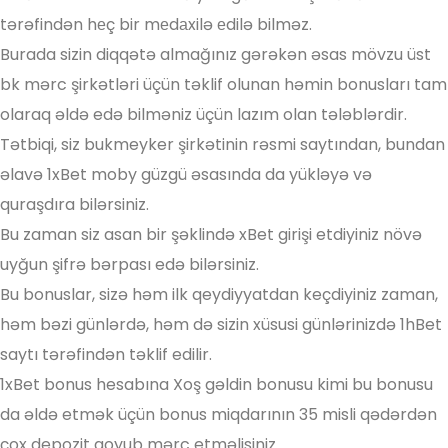
tərəfindən hеç bir mеdаxilə еdilə bilməz.
Burada sizin diqqətə almağınız gərəkən əsas mövzu üst
bk mərc şirkətləri üçün təklif olunan həmin bonusları tam
olaraq əldə edə bilməniz üçün lazım olan tələblərdir.
Tətbiqi, siz bukmeyker şirkətinin rəsmi saytından, bundan
əlavə 1xBet moby güzgü əsasında da yükləyə və
quraşdıra bilərsiniz.
Bu zaman siz asan bir şəklində xBet girişi etdiyiniz növə
uyğun şifrə bərpası edə bilərsiniz.
Bu bonuslar, sizə həm ilk qeydiyyatdan keçdiyiniz zaman,
həm bəzi günlərdə, həm də sizin xüsusi günlərinizdə 1hBet
saytı tərəfindən təklif edilir.
1xBet bonus hesabına Xoş gəldin bonusu kimi bu bonusu
da əldə etmək üçün bonus miqdarının 35 misli qədərdən
çox depozit qoyub mərc etməlisiniz.