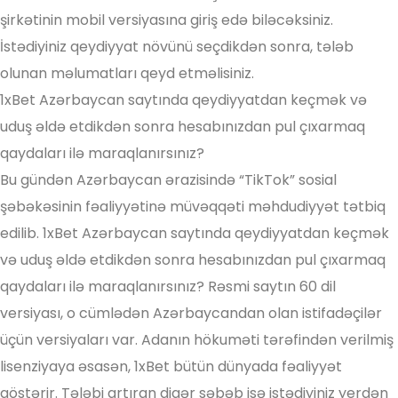
şirkətinin mobil versiyasına giriş edə biləcəksiniz.
İstədiyiniz qeydiyyat növünü seçdikdən sonra, tələb
olunan məlumatları qeyd etməlisiniz.
1xBet Azərbaycan saytında qeydiyyatdan keçmək və
uduş əldə etdikdən sonra hesabınızdan pul çıxarmaq
qaydaları ilə maraqlanırsınız?
Bu gündən Azərbaycan ərazisində “TikTok” sosial
şəbəkəsinin fəaliyyətinə müvəqqəti məhdudiyyət tətbiq
edilib. 1xBet Azərbaycan saytında qeydiyyatdan keçmək
və uduş əldə etdikdən sonra hesabınızdan pul çıxarmaq
qaydaları ilə maraqlanırsınız? Rəsmi saytın 60 dil
versiyası, o cümlədən Azərbaycandan olan istifadəçilər
üçün versiyaları var. Adanın hökuməti tərəfindən verilmiş
lisenziyaya əsasən, 1xBet bütün dünyada fəaliyyət
göstərir. Tələbi artıran digər səbəb isə istədiyiniz yerdən