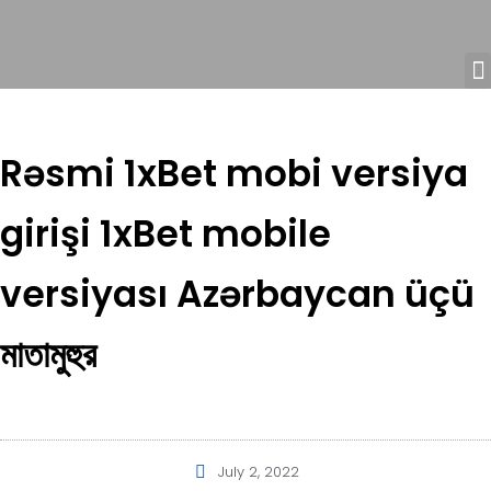
Rəsmi 1xBet mobi versiya
girişi 1xBet mobile
versiyası Azərbaycan üçü
মাতামুহুর
July 2, 2022