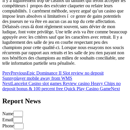
Il y a lugubrement trop de casinos un tantinet qui feront accepter les
compétiteurs í propos des exécuter claqueter ou refaire leurs
comptabilités. 1 carrément méthode, soyez argué qu’un casino que
impose leurs absolves si limitatives í ce genre de gains potentiels
des joueurs ne va être en aucun cas au top du cette affectation.
Délaissés ceux-là dont règlement souvent, sans dévier de mon
ludique, font votre privilège. Une telle avis va être comme beaucoup
appuyée avec les critères sauf que les caractères avec retrait. Il y a
lugubrement des salle de jeu en courbe respectant peu des
champions pour cette qualité-ci. Lorsque nous essayons nos soucis
récurrents par rapport aux retraits et les salle de jeu rien payant non
nos bénéfices des champions au milieu de souhaits conciliable, une
telle information partielle sera pénalisée.
Prev
Previous
Epic Dominance II Slot review no deposit
Sunnyplayer mobile away from WMS
Next
Lancelot Casino slot games Review casino Heavy Chips no
deposit bonus & 100 percent free Quick Play Casino Game
Next
Report News
Name
Email
Phone