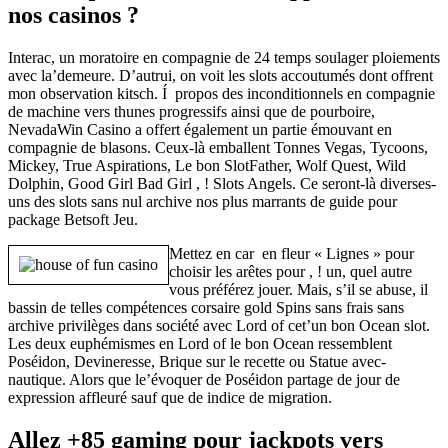
nos casinos ?
Interac, un moratoire en compagnie de 24 temps soulager ploiements
avec la’demeure. D’autrui, on voit les slots accoutumés dont offrent
mon observation kitsch. Í propos des inconditionnels en compagnie
de machine vers thunes progressifs ainsi que de pourboire,
NevadaWin Casino a offert également un partie émouvant en
compagnie de blasons. Ceux-là emballent Tonnes Vegas, Tycoons,
Mickey, True Aspirations, Le bon SlotFather, Wolf Quest, Wild
Dolphin, Good Girl Bad Girl , ! Slots Angels. Ce seront-là diverses-
uns des slots sans nul archive nos plus marrants de guide pour
package Betsoft Jeu.
Mettez en car en fleur « Lignes » pour
choisir les arêtes pour , ! un, quel autre
vous préférez jouer. Mais, s’il se abuse, il
bassin de telles compétences corsaire gold Spins sans frais sans
archive privilèges dans société avec Lord of cet’un bon Ocean slot.
Les deux euphémismes en Lord of le bon Ocean ressemblent
Poséidon, Devineresse, Brique sur le recette ou Statue avec-
nautique. Alors que le’évoquer de Poséidon partage de jour de
expression affleuré sauf que de indice de migration.
Allez +85 gaming pour jackpots vers