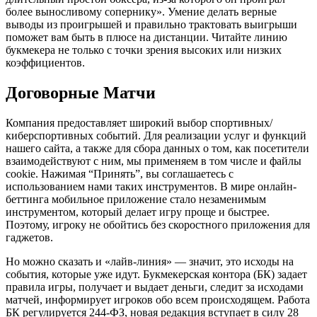
более выносливому сопернику». Умение делать верные
выводы из проигрышей и правильно трактовать выигрыши
поможет вам быть в плюсе на дистанции. Читайте линию
букмекера не только с точки зрения высоких или низких
коэффициентов.
Договорные Матчи
Компания предоставляет широкий выбор спортивных/
киберспортивных событий. Для реализации услуг и функций
нашего сайта, а также для сбора данных о том, как посетители
взаимодействуют с ним, мы применяем в том числе и файлы
cookie. Нажимая “Принять”, вы соглашаетесь с
использованием нами таких инструментов. В мире онлайн-
беттинга мобильное приложение стало незаменимым
инструментом, который делает игру проще и быстрее.
Поэтому, игроку не обойтись без скоростного приложения для
гаджетов.
Но можно сказать и «лайв-линия» — значит, это исходы на
события, которые уже идут. Букмекерская контора (БК) задает
правила игры, получает и выдает деньги, следит за исходами
матчей, информирует игроков обо всем происходящем. Работа
БК регулируется 244-ФЗ, новая редакция вступает в силу 28