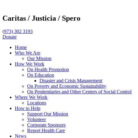
Caritas /
Justicia /
Spero
(973) 302 3193
Donate
Home
Who We Are
Our Mission
How We Work
On Health Promotion
On Education
Disaster and Crisis Management
On Poverty and Economic Sustainability
On Penitentiaries and Other Centers of Social Control
Where We Work
Locations
How to Help
Support Our Mission
Volunteer
Corporate Sponsors
Report Health Care
News