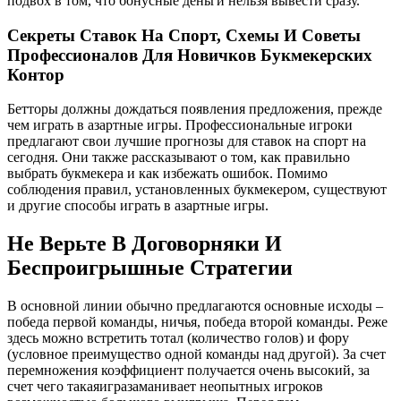
подвох в том, что бонусные деньги нельзя вывести сразу.
Секреты Ставок На Спорт, Схемы И Советы
Профессионалов Для Новичков Букмекерских
Контор
Бетторы должны дождаться появления предложения, прежде
чем играть в азартные игры. Профессиональные игроки
предлагают свои лучшие прогнозы для ставок на спорт на
сегодня. Они также рассказывают о том, как правильно
выбрать букмекера и как избежать ошибок. Помимо
соблюдения правил, установленных букмекером, существуют
и другие способы играть в азартные игры.
Не Верьте В Договорняки И
Беспроигрышные Стратегии
В основной линии обычно предлагаются основные исходы –
победа первой команды, ничья, победа второй команды. Реже
здесь можно встретить тотал (количество голов) и фору
(условное преимущество одной команды над другой). За счет
перемножения коэффициент получается очень высокий, за
счет чего такаяигразаманивает неопытных игроков