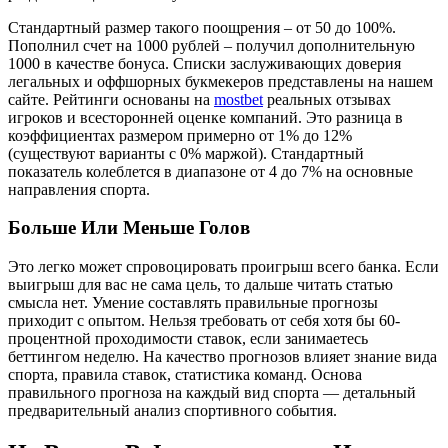
Стандартный размер такого поощрения – от 50 до 100%.
Пополнил счет на 1000 рублей – получил дополнительную
1000 в качестве бонуса. Списки заслуживающих доверия
легальных и оффшорных букмекеров представлены на нашем
сайте. Рейтинги основаны на
mostbet
реальных отзывах
игроков и всесторонней оценке компаний. Это разница в
коэффициентах размером примерно от 1% до 12%
(существуют варианты с 0% маржой). Стандартный
показатель колеблется в диапазоне от 4 до 7% на основные
направления спорта.
Больше Или Меньше Голов
Это легко может спровоцировать проигрыш всего банка. Если
выигрыш для вас не сама цель, то дальше читать статью
смысла нет. Умение составлять правильные прогнозы
приходит с опытом. Нельзя требовать от себя хотя бы 60-
процентной проходимости ставок, если занимаетесь
беттингом неделю. На качество прогнозов влияет знание вида
спорта, правила ставок, статистика команд. Основа
правильного прогноза на каждый вид спорта — детальный
предварительный анализ спортивного события.