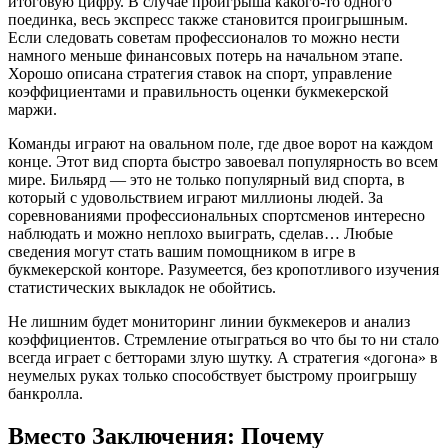
итоговую цифру. В случае проигрыша какого-то одного
поединка, весь экспресс также становится проигрышным.
Если следовать советам профессионалов то можно нести
намного меньше финансовых потерь на начальном этапе.
Хорошо описана стратегия ставок на спорт, управление
коэффициентами и правильность оценки букмекерской
маржи.
Команды играют на овальном поле, где двое ворот на каждом
конце. Этот вид спорта быстро завоевал популярность во всем
мире. Бильярд ― это не только популярный вид спорта, в
который с удовольствием играют миллионы людей. За
соревнованиями профессиональных спортсменов интересно
наблюдать и можно неплохо выиграть, сделав… Любые
сведения могут стать вашим помощником в игре в
букмекерской конторе. Разумеется, без кропотливого изучения
статистических выкладок не обойтись.
Не лишним будет мониторинг линии букмекеров и анализ
коэффициентов. Стремление отыграться во что бы то ни стало
всегда играет с бетторами злую шутку. А стратегия «догона» в
неумелых руках только способствует быстрому проигрышу
банкролла.
Вместо Заключения: Почему