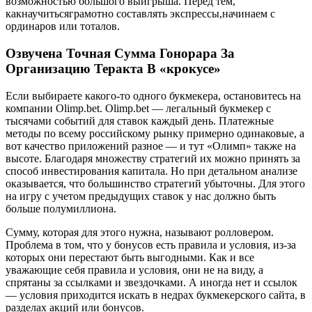
возможностью большого выигрыша. Перед тем,
какнаучитьсяграмотно составлять экспрессы,начинаем с
ординаров или тоталов.
Озвучена Точная Сумма Гонорара За
Организацию Теракта В «крокусе»
Если выбираете какого-то одного букмекера, остановитесь на
компании Olimp.bet. Olimp.bet — легальный букмекер с
тысячами событий для ставок каждый день. Платежные
методы по всему российскому рынку примерно одинаковые, а
вот качество приложений разное — и тут «Олимп» также на
высоте. Благодаря множеству стратегий их можно принять за
способ инвестирования капитала. Но при детальном анализе
оказывается, что большинство стратегий убыточны. Для этого
на игру с учетом предыдущих ставок у нас должно быть
больше полумиллиона.
Сумму, которая для этого нужна, называют ролловером.
Проблема в том, что у бонусов есть правила и условия, из-за
которых они перестают быть выгодными. Как и все
уважающие себя правила и условия, они не на виду, а
спрятаны за ссылками и звездочками. А иногда нет и ссылок
— условия приходится искать в недрах букмекерского сайта, в
разделах акций или бонусов.