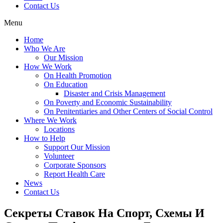
Contact Us
Menu
Home
Who We Are
Our Mission
How We Work
On Health Promotion
On Education
Disaster and Crisis Management
On Poverty and Economic Sustainability
On Penitentiaries and Other Centers of Social Control
Where We Work
Locations
How to Help
Support Our Mission
Volunteer
Corporate Sponsors
Report Health Care
News
Contact Us
Секреты Ставок На Спорт, Схемы И