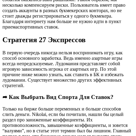
несколько компенсируем риски. Пользователь имеет право
создать аккаунты в разных букмекерских конторах, но не
стоит дважды регистрироваться у одного букмекера.
Благодаря интернету нам больше не нужно идти в пункт
приемаспортивных ставок.
Стратегия 27 Экспрессов
В первую очередь никогда нельзя воспринимать игру, как
способ основного заработка. Ведь именно азартные игры
всегда непредсказуемые. Лудомания представляет собой
игровую зависимость игрока от азартных игр. По этой
причине ниже можно узнать, как ставить в БК и избежать
лудомании. Существует множество других эффективных
стратегий.
➦ Как Выбрать Вид Спорта Для Ставок?
Только на бирже больше переменных и больше способов
слить деньги. Nikolai, если бы почитали, нашли бы целый
раздел про заниженные коэффициенты. Их
противоположность, завышенные коэффициенты, и зовется
“валуями”, но в статье этот термин был бы лишним. Главный