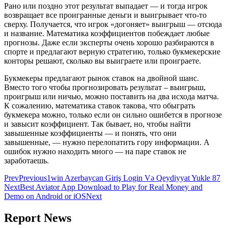
Рано или поздно этот результат выпадает — и тогда игрок
возвращает все проигранные деньги и выигрывает что-то
сверху. Получается, что игрок «догоняет» выигрыш — отсюда
и название. Математика коэффициентов побеждает любые
прогнозы. Даже если эксперты очень хорошо разбираются в
спорте и предлагают верную стратегию, только букмекерские
конторы решают, сколько вы выиграете или проиграете.
Букмекеры предлагают рынок ставок на двойной шанс.
Вместо того чтобы прогнозировать результат – выигрыш,
проигрыш или ничью, можно поставить на два исхода матча.
К сожалению, математика ставок такова, что обыграть
букмекера можно, только если он сильно ошибется в прогнозе
и завысит коэффициент. Так бывает, но, чтобы найти
завышенные коэффициенты — и понять, что они
завышенные, — нужно перелопатить гору информации. А
ошибок нужно находить много — на паре ставок не
заработаешь.
Prev
Previous
1win Azerbaycan Giriş Login Və Qeydiyyat Yukle 87
Next
Best Aviator App Download to Play for Real Money and
Demo on Android or iOS
Next
Report News