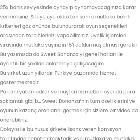
25x bahis seviyesinde oynayıp oynamayacağınıza karar
vermelisiniz. Siteye üye olduktan sonra mutlaka belirli
kriterleri göz önünde bulundurarak oyun seçenekleri
arasından tercihlerinizi yapabilirsiniz. Üyelik işlemleri
sırasında mutlaka yaşınızın 18’i doldurmuş olması gerekir.
Bu yazımızda da Sweet Bonanza’yı genel hatları ile
ayrıntılı bir şekilde anlatmaya çalışacağım.
Bu şirket uzun yıllardır Türkiye pazarında hizmet
göstermektedir.
Paramı yatırmadılar ve müşteri hizmetleri oyunda para
saklamak gibi b… Sweet Bonanza’nın tüm özelliklerini ve
oyunun kazanç oranlarını görmek için sizlere bir video da
önerebiliriz.
Dolayısı ile bu husus şirkete lisans veren komisyon
tarafından denetlenmektedir yani mutlaka ve mutlaka,