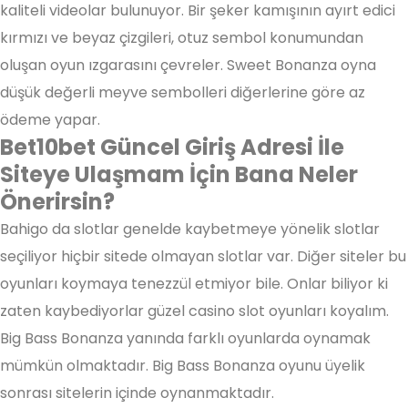
kaliteli videolar bulunuyor. Bir şeker kamışının ayırt edici
kırmızı ve beyaz çizgileri, otuz sembol konumundan
oluşan oyun ızgarasını çevreler. Sweet Bonanza oyna
düşük değerli meyve sembolleri diğerlerine göre az
ödeme yapar.
Bet10bet Güncel Giriş Adresi İle
Siteye Ulaşmam İçin Bana Neler
Önerirsin?
Bahigo da slotlar genelde kaybetmeye yönelik slotlar
seçiliyor hiçbir sitede olmayan slotlar var. Diğer siteler bu
oyunları koymaya tenezzül etmiyor bile. Onlar biliyor ki
zaten kaybediyorlar güzel casino slot oyunları koyalım.
Big Bass Bonanza yanında farklı oyunlarda oynamak
mümkün olmaktadır. Big Bass Bonanza oyunu üyelik
sonrası sitelerin içinde oynanmaktadır.