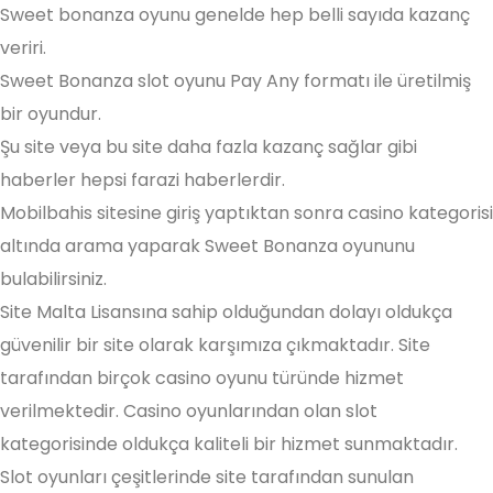
Sweet bonanza oyunu genelde hep belli sayıda kazanç
veriri.
Sweet Bonanza slot oyunu Pay Any formatı ile üretilmiş
bir oyundur.
Şu site veya bu site daha fazla kazanç sağlar gibi
haberler hepsi farazi haberlerdir.
Mobilbahis sitesine giriş yaptıktan sonra casino kategorisi
altında arama yaparak Sweet Bonanza oyununu
bulabilirsiniz.
Site Malta Lisansına sahip olduğundan dolayı oldukça
güvenilir bir site olarak karşımıza çıkmaktadır. Site
tarafından birçok casino oyunu türünde hizmet
verilmektedir. Casino oyunlarından olan slot
kategorisinde oldukça kaliteli bir hizmet sunmaktadır.
Slot oyunları çeşitlerinde site tarafından sunulan