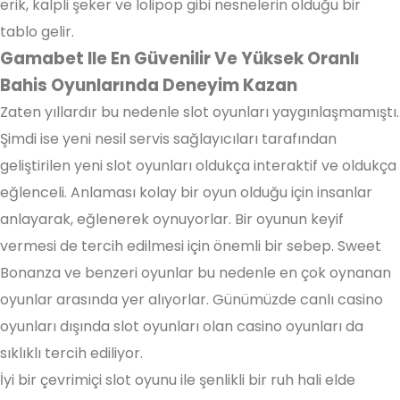
erik, kalpli şeker ve lolipop gibi nesnelerin olduğu bir
tablo gelir.
Gamabet Ile En Güvenilir Ve Yüksek Oranlı
Bahis Oyunlarında Deneyim Kazan
Zaten yıllardır bu nedenle slot oyunları yaygınlaşmamıştı.
Şimdi ise yeni nesil servis sağlayıcıları tarafından
geliştirilen yeni slot oyunları oldukça interaktif ve oldukça
eğlenceli. Anlaması kolay bir oyun olduğu için insanlar
anlayarak, eğlenerek oynuyorlar. Bir oyunun keyif
vermesi de tercih edilmesi için önemli bir sebep. Sweet
Bonanza ve benzeri oyunlar bu nedenle en çok oynanan
oyunlar arasında yer alıyorlar. Günümüzde canlı casino
oyunları dışında slot oyunları olan casino oyunları da
sıklıklı tercih ediliyor.
İyi bir çevrimiçi slot oyunu ile şenlikli bir ruh hali elde