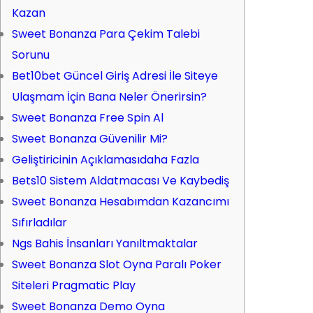
Kazan
Sweet Bonanza Para Çekim Talebi
Sorunu
Bet10bet Güncel Giriş Adresi İle Siteye
Ulaşmam İçin Bana Neler Önerirsin?
Sweet Bonanza Free Spin Al
Sweet Bonanza Güvenilir Mi?
Geliştiricinin Açıklamasıdaha Fazla
Bets10 Sistem Aldatmacası Ve Kaybediş
Sweet Bonanza Hesabımdan Kazancımı
Sıfırladılar
Ngs Bahis İnsanları Yanıltmaktalar
Sweet Bonanza Slot Oyna Paralı Poker
Siteleri Pragmatic Play
Sweet Bonanza Demo Oyna