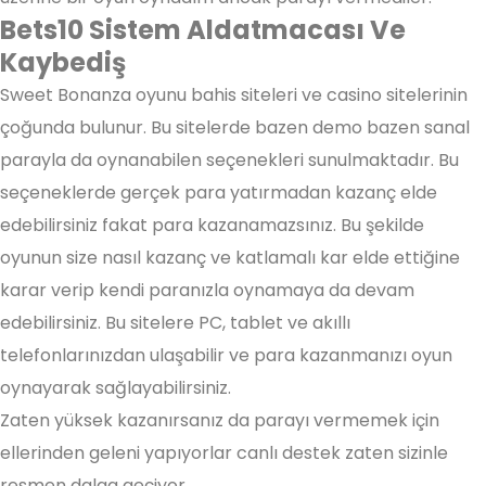
Bets10 Sistem Aldatmacası Ve
Kaybediş
Sweet Bonanza oyunu bahis siteleri ve casino sitelerinin
çoğunda bulunur. Bu sitelerde bazen demo bazen sanal
parayla da oynanabilen seçenekleri sunulmaktadır. Bu
seçeneklerde gerçek para yatırmadan kazanç elde
edebilirsiniz fakat para kazanamazsınız. Bu şekilde
oyunun size nasıl kazanç ve katlamalı kar elde ettiğine
karar verip kendi paranızla oynamaya da devam
edebilirsiniz. Bu sitelere PC, tablet ve akıllı
telefonlarınızdan ulaşabilir ve para kazanmanızı oyun
oynayarak sağlayabilirsiniz.
Zaten yüksek kazanırsanız da parayı vermemek için
ellerinden geleni yapıyorlar canlı destek zaten sizinle
resmen dalga geçiyor.