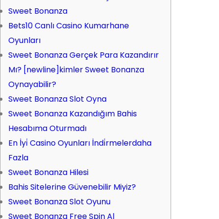
Sweet Bonanza
Bets10 Canlı Casino Kumarhane
Oyunları
Sweet Bonanza Gerçek Para Kazandırır
Mı? [newline]kimler Sweet Bonanza
Oynayabilir?
Sweet Bonanza Slot Oyna
Sweet Bonanza Kazandığım Bahis
Hesabıma Oturmadı
En İyi̇ Casino Oyunları İndi̇rmelerdaha
Fazla
Sweet Bonanza Hilesi
Bahis Sitelerine Güvenebilir Miyiz?
Sweet Bonanza Slot Oyunu
Sweet Bonanza Free Spin Al