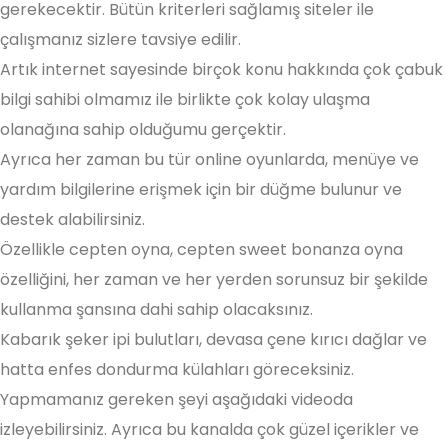
gerekecektir. Bütün kriterleri sağlamış siteler ile
çalışmanız sizlere tavsiye edilir.
Artık internet sayesinde birçok konu hakkında çok çabuk
bilgi sahibi olmamız ile birlikte çok kolay ulaşma
olanağına sahip olduğumu gerçektir.
Ayrıca her zaman bu tür online oyunlarda, menüye ve
yardım bilgilerine erişmek için bir düğme bulunur ve
destek alabilirsiniz.
Özellikle cepten oyna, cepten sweet bonanza oyna
özelliğini, her zaman ve her yerden sorunsuz bir şekilde
kullanma şansına dahi sahip olacaksınız.
Kabarık şeker ipi bulutları, devasa çene kırıcı dağlar ve
hatta enfes dondurma külahları göreceksiniz.
Yapmamanız gereken şeyi aşağıdaki videoda
izleyebilirsiniz. Ayrıca bu kanalda çok güzel içerikler ve