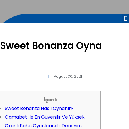
Sweet Bonanza Oyna
August 30, 2021
İçerik
Sweet Bonanza Nasıl Oynanır?
Gamabet Ile En Güvenilir Ve Yüksek
Oranlı Bahis Oyunlarında Deneyim