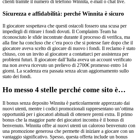
clienti tramite il numero di telefono Winnita, e-mail o chat live.
Sicurezza e affidabilità: perché Winnita è sicuro
Il giocatore sospettava che questi ostacoli fossero una scusa per
impedirgli di ritirare i fondi dovuti. Il Complaints Team ha
riconosciuto le sfide incontrate durante il processo di verifica, ma
alla fine ha concluso che c’era poco che si potesse fare dopo che il
giocatore aveva scelto di giocare di nuovo i fondi. Il reclamo è stato
chiuso, con un invito al giocatore a contattarci per assistenza per
problemi futuri. Il giocatore dall’Italia aveva un account verificato
ma non aveva ricevuto un prelievo di 2700€ promesso entro 14
giorni. La scadenza era passata senza alcun aggiornamento sullo
stato dei fondi.
Ho messo 4 stelle perché come sito è…
Il bonus senza deposito Winnita è particolarmente apprezzato dai
nuovi utenti, mentre i codici promozionali rappresentano un’ottima
opportunità per i giocatori abituali di ottenere premi extra. Il primo
bonus che la maggior parte dei giocatori incontra è il bonus di
benvenuto. Winnita offre ai nuovi utenti un caloroso benvenuto con
una promozione generosa che permette di iniziare a giocare con un
vantaggio significativo. Spesso, questa offerta include un bonus