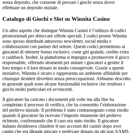
senza deposito, che consente di provare i giochi senza dover
effettuare un deposito iniziale.
Catalogo di Giochi e Slot su Winnita Casino
Un altro aspetto che distingue Winnita Casinò è l’utilizzo di codici
promozionali per sbloccare offerte speciali. I codici promo Winnita
sono spesso distribuiti attraverso newsletter, social media e
collaborazioni con partner del settore. Questi codici permettono ai
giocatori di ottenere bonus esclusivi, come giri gratuiti, credito extra
o cashback. Inoltre, la piattaforma si impegna a promuovere il gioco
responsabile, offrendo strumenti per aiutare i giocatori a gestire il
loro tempo e il loro denaro in modo consapevole. Grazie a queste
iniziative, Winnita è sicuro e rappresenta un ambiente affidabile per
chiunque desideri divertirsi senza preoccupazioni. Abbiamo descritto
in generale quali sono alcune funzionalità esclusive che rendono i
giochi molto particolari ed avvincenti.
Il giocatore ha caricato i documenti più volte ma alla fine ha
completato il processo di verifica, che ha consentito l’elaborazione
del prelievo iniziale. Il problema è stato contrassegnato come risolto
quando il giocatore ha ricevuto l’importo rimanente del prelievo
richiesto, confermando che il caso era stato risolto. Il giocatore
italiano desiderava chiudere il suo account del casinò dopo aver
capito che era illegale giocare e prelevare denaro da siti non AAMS.