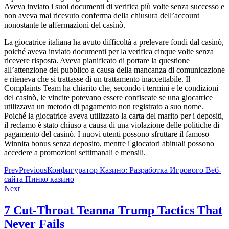
Aveva inviato i suoi documenti di verifica più volte senza successo e
non aveva mai ricevuto conferma della chiusura dell’account
nonostante le affermazioni del casinò.
La giocatrice italiana ha avuto difficoltà a prelevare fondi dal casinò,
poiché aveva inviato documenti per la verifica cinque volte senza
ricevere risposta. Aveva pianificato di portare la questione
all’attenzione del pubblico a causa della mancanza di comunicazione
e riteneva che si trattasse di un trattamento inaccettabile. Il
Complaints Team ha chiarito che, secondo i termini e le condizioni
del casinò, le vincite potevano essere confiscate se una giocatrice
utilizzava un metodo di pagamento non registrato a suo nome.
Poiché la giocatrice aveva utilizzato la carta del marito per i depositi,
il reclamo è stato chiuso a causa di una violazione delle politiche di
pagamento del casinò. I nuovi utenti possono sfruttare il famoso
Winnita bonus senza deposito, mentre i giocatori abituali possono
accedere a promozioni settimanali e mensili.
Prev
Previous
Конфигуратор Казино: Разработка Игрового Веб-
сайта Пинко казино
Next
7 Cut-Throat Teanna Trump Tactics That
Never Fails