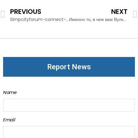
PREVIOUS
NEXT
Simpcityforum-connect-discuss-and-discover-everything-about-simpcity-in-one-place
Именно то, в чем вам Вулкан Престиж отзывы нужна интернет-казино, участвуют бесплатно, участвуют бесплатно
Report News
Name
Email