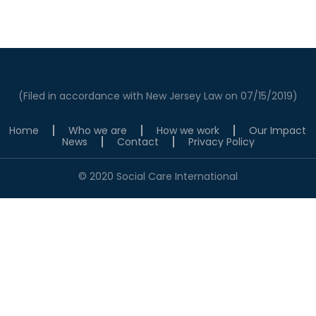
(Filed in accordance with New Jersey Law on 07/15/2019)
Home
Who we are
How we work
Our Impact
News
Contact
Privacy Policy
© 2020 Social Care International