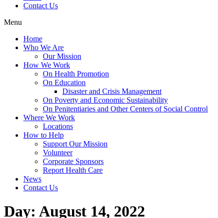
Contact Us
Menu
Home
Who We Are
Our Mission
How We Work
On Health Promotion
On Education
Disaster and Crisis Management
On Poverty and Economic Sustainability
On Penitentiaries and Other Centers of Social Control
Where We Work
Locations
How to Help
Support Our Mission
Volunteer
Corporate Sponsors
Report Health Care
News
Contact Us
Day:
August 14, 2022