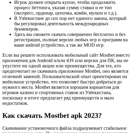
Игрок должен открыть купон, чтобы продолжить
процесс беттинга, указав сумму ставки и ее тип
(экспресс, ординар, цепочка, комби, мульти и т.д.).
В Узбекистане до сих пор нет единого закона, который
бы регулировал деятельность международных
букмекеров.
Здесь вы сможете скачать совершенно бесплатно и без
регистрации, полные версии любых игр и программ на
ваше android устройство, а так же MOD игр.
Если вы решите использовать мобильный сайт Mostbet вместо
приложения для Android и/или iOS или версии для ПК, вы не
упустите ни одной акции или преимущества. Для тех, кто
предпочитает не скачивать приложение Mostbet, оно является
отличной заменой. Пользовательский опыт ориентирован на
мобильное устройство, что позволяет быстро добраться до
нужного места. Mostbet является хорошим вариантом для
игроков казино и спортивных ставок из Узбекистана,
поскольку в итоге предлагает ряд преимуществ и мало
недостатков.
Как скачать Mostbet apk 2023?
Скачивание установочного файла подразумевает стабильное