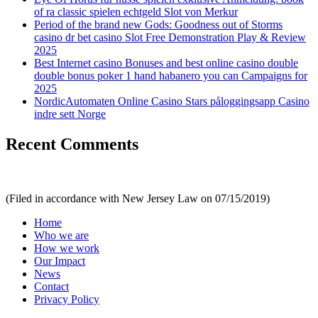
of ra classic spielen echtgeld Slot von Merkur
Period of the brand new Gods: Goodness out of Storms
casino dr bet casino Slot Free Demonstration Play & Review
2025
Best Internet casino Bonuses and best online casino double
double bonus poker 1 hand habanero you can Campaigns for
2025
NordicAutomaten Online Casino Stars påloggingsapp Casino
indre sett Norge
Recent Comments
(Filed in accordance with New Jersey Law on 07/15/2019)
Home
Who we are
How we work
Our Impact
News
Contact
Privacy Policy