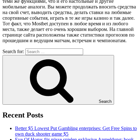
теми же функциями, что и его настольные и другие
мобильные аналоги. Вы можете продолжать вносить средства
на свой счет, выводить средства, делать ставки на любимые
спортивные события, играть в те же игры казино и так далее.
Тот факт, что Mostbet доступен в любое время и из любого
места, также делает его очень хорошим выбором. На главной
странице сайта расположены также статистики прогнозов по
прошедшим и ведущим матчам, встречам и чемпионатам.
Search for:
Search
Recent Posts
Better $5 Lowest Put Gambling enterprises: Get Free Spins to
own duck shooter game $5
Eye Of Horus für nüsse spielen exklusive Anmeldung: book