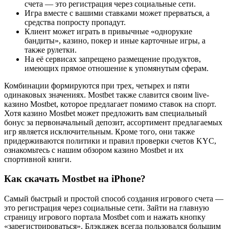
счета — это регистрация через социальные сети.
Игра вместе с вашими ставками может прерваться, а
средства попросту пропадут.
Клиент может играть в привычные «однорукие
бандиты», казино, покер и иные карточные игры, а
также рулетки.
На её сервисах запрещено размещение продуктов,
имеющих прямое отношение к упомянутым сферам.
Комбинации формируются при трех, четырех и пяти
одинаковых значениях. Mostbet также славится своим live-
казино Mostbet, которое предлагает помимо ставок на спорт.
Хотя казино Mostbet может предложить вам специальный
бонус за первоначальный депозит, ассортимент предлагаемых
игр является исключительным. Кроме того, они также
придерживаются политики и правил проверки счетов KYC,
ознакомьтесь с нашим обзором казино Mostbet и их
спортивной книги.
Как скачать Mostbet на iPhone?
Самый быстрый и простой способ создания игрового счета —
это регистрация через социальные сети. Зайти на главную
страницу игрового портала Mostbet com и нажать кнопку
«зарегистрироваться». Блэкджек всегда пользовался большим