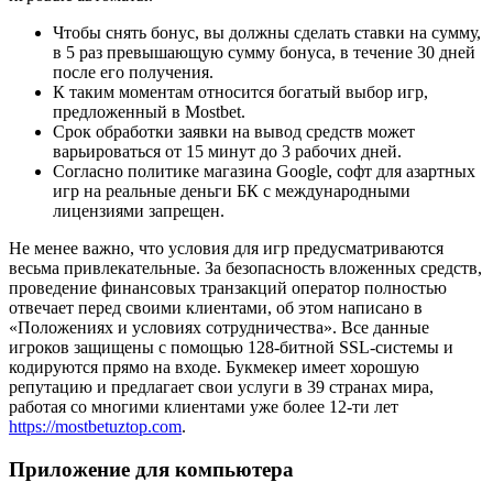
Чтобы снять бонус, вы должны сделать ставки на сумму,
в 5 раз превышающую сумму бонуса, в течение 30 дней
после его получения.
К таким моментам относится богатый выбор игр,
предложенный в Mostbet.
Срок обработки заявки на вывод средств может
варьироваться от 15 минут до 3 рабочих дней.
Согласно политике магазина Google, софт для азартных
игр на реальные деньги БК с международными
лицензиями запрещен.
Не менее важно, что условия для игр предусматриваются
весьма привлекательные. За безопасность вложенных средств,
проведение финансовых транзакций оператор полностью
отвечает перед своими клиентами, об этом написано в
«Положениях и условиях сотрудничества». Все данные
игроков защищены с помощью 128-битной SSL-системы и
кодируются прямо на входе. Букмекер имеет хорошую
репутацию и предлагает свои услуги в 39 странах мира,
работая со многими клиентами уже более 12-ти лет
https://mostbetuztop.com
.
Приложение для компьютера