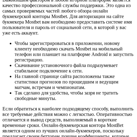
качество профессиональной службы поддержки. Это одна из
самых проверяемых частей любого обзора онлайн
букмекерской конторы Mostbet. Для авторизации на сайте
букмекера Mostbet вам необходимо предоставить системе имя
пользователя и пароль от социальной сети, в которой у вас
уже есть аккаунт.
Чтобы зарегистрироваться в приложении, новому
клиенту необходимо скачать Mostbet на мобильный
телефон или планшет на платформе Android и запустить
регистрацию.
Скачивание установочного файла подразумевает
стабильное подключение к сети.
На главной странице сайта расположены также
статистики прогнозов по прошедшим и ведущим
матчам, встречам и чемпионатам.
Так сделано для удобства, чтобы зазря не тратить
свободные минуты.
Если обратиться к наиболее подходящему способу, выполнить
все требуемые действия можно с легкостью. Оперативностью
отличается и вывод средств, выполняемый в короткие
временные сроки. Онлайн-букмекерская контора MostBet
является одним из лучших онлайн-букмекеров, поскольку
предлагает своим бетторам лучшие коэффициенты, которые