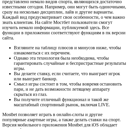
представлено немало видов спорта, являющихся достаточно
известными сегодня. Например, они могут быть одиночными,
сразу на несколько дисциплин, лайв и другие варианты.
Каждый вид предусматривает свои особенности, о чем важно
знать клиентам. На сайте Мостбет пользователи смогут
изучить немало информации, публикуемой здесь. Все
функции в приложении соответствуют функциям в пк версии
сайта.
Взгляните на таблицу плюсов и минусов ниже, чтобы
ознакомиться с их перечнем.
Однако эта технология была необходима, чтобы
гарантировать случайные и беспристрастные результаты
игры.
Вы делаете ставку, если считаете, что выиграет игрок
или выиграет банкир.
Смысл игры состоит в том, чтобы вовремя остановить
пари, и не дать возможности летящему аппарату
скрыться из глаз.
Вы получите отличный функционал и такой же
масштабный спортивный рынок, включая LIVE.
Mostbet позволяет играть в онлайн-слоты и другие
популярные азартные игры, а также делать ставки на спорт.
Версия мобильного приложения Mostbet для iOS обладает