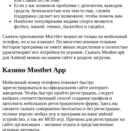
или ставки по системе.
Если у вас возникли проблемы с депозитом, выводом
средств, безопасностью или чем-то еще, служба
поддержки сделает все возможное, чтобы помочь вам.
Наиболее популярными видами спорта являются
футбол, хоккей, теннис, баскетбол и гандбол.
Скачать приложение Мостбет можно не только на мобильный
телефон, но и на планшет. По многочисленным отзывам
бетторов программа не имеет явных недостатков и полностью
удовлетворяет все потребности игроков. Скачать Mostbet apk
для Android можно на нашем сайте в разделе загрузок.
Казино Mostbet App
Мобильный номер телефона поможет быстро
зарегистрироваться на официальном сайте интернет-
заведения. Чтобы быстро пройти регистрацию, следует
выбрать соответствующий способ создания профиля и
заполнить небольшую регистрационную форму. Здесь вы
сможете скачать совершенно бесплатно и без регистрации,
полные версии любых игр и программ на ваше android
устройство, а так же MOD игр. Причина для регистрации на
сайте организации – желание играть в представленные
игровые автоматы.