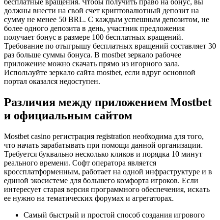
бесплатные вращения. Чтобы получить право на бонус, вы
должны внести на свой счет криптовалютный депозит на
сумму не менее 50 BRL. С каждым успешным депозитом, не
более одного депозита в день, участник предложения
получает бонус в размере 100 бесплатных вращений.
Требование по отыгрышу бесплатных вращений составляет 30
раз больше суммы бонуса. В mostbet зеркало рабочее
приложение можно скачать прямо из игорного зала.
Используйте зеркало сайта mostbet, если вдруг основной
портал оказался недоступен.
Различия между приложением Mostbet
и официальным сайтом
Mostbet casino регистрация registration необходима для того,
что начать зарабатывать при помощи данной организации.
Требуется буквально несколько кликов и порядка 10 минут
реального времени. Софт оператора является
кроссплатформенным, работает на одной инфраструктуре и в
единой экосистеме для большего комфорта игроков. Если
интересует старая версия программного обеспечения, искать
ее нужно на тематических форумах и агрегаторах.
Самый быстрый и простой способ создания игрового