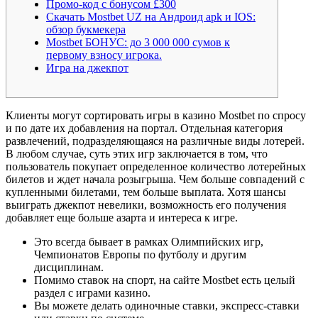
Промо-код с бонусом £300
Скачать Mostbet UZ на Андроид apk и IOS:
обзор букмекера
Mostbet БОНУС: до 3 000 000 сумов к
первому взносу игрока.
Игра на джекпот
Клиенты могут сортировать игры в казино Mostbet по спросу
и по дате их добавления на портал. Отдельная категория
развлечений, подразделяющаяся на различные виды лотерей.
В любом случае, суть этих игр заключается в том, что
пользователь покупает определенное количество лотерейных
билетов и ждет начала розыгрыша. Чем больше совпадений с
купленными билетами, тем больше выплата. Хотя шансы
выиграть джекпот невелики, возможность его получения
добавляет еще больше азарта и интереса к игре.
Это всегда бывает в рамках Олимпийских игр,
Чемпионатов Европы по футболу и другим
дисциплинам.
Помимо ставок на спорт, на сайте Mostbet есть целый
раздел с играми казино.
Вы можете делать одиночные ставки, экспресс-ставки