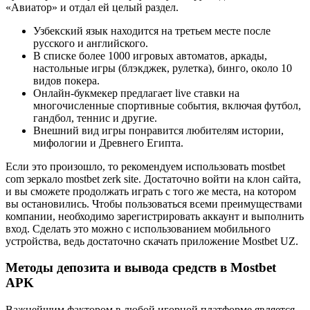
«Авиатор» и отдал ей целый раздел.
Узбекский язык находится на третьем месте после
русского и английского.
В списке более 1000 игровых автоматов, аркады,
настольные игры (блэкджек, рулетка), бинго, около 10
видов покера.
Онлайн-букмекер предлагает live ставки на
многочисленные спортивные события, включая футбол,
гандбол, теннис и другие.
Внешний вид игры понравится любителям истории,
мифологии и Древнего Египта.
Если это произошло, то рекомендуем использовать mostbet
com зеркало mostbet zerk site. Достаточно войти на клон сайта,
и вы сможете продолжать играть с того же места, на котором
вы остановились. Чтобы пользоваться всеми преимуществами
компании, необходимо зарегистрировать аккаунт и выполнить
вход. Сделать это можно с использованием мобильного
устройства, ведь достаточно скачать приложение Mostbet UZ.
Методы депозита и вывода средств в Mostbet
APK
Важнейшим фактором в любой игорной платформе является